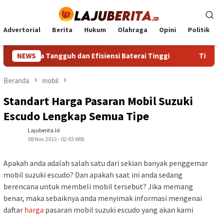
Loncat
ke
konten
Advertorial
Berita
Hukum
Olahraga
Opini
Politik
rforma Tangguh dan Efisiensi Baterai Tinggi
NEWS
Tips Prakti
Beranda
mobil
Standart Harga Pasaran Mobil Suzuki
Escudo Lengkap Semua Tipe
Lajuberita.id
08 Nov 2013 - 02:03 WIB
Apakah anda adalah salah satu dari sekian banyak penggemar
mobil suzuki escudo? Dan apakah saat ini anda sedang
berencana untuk membeli mobil tersebut? Jika memang
benar, maka sebaiknya anda menyimak informasi mengenai
daftar
harga
pasaran mobil suzuki escudo yang akan kami