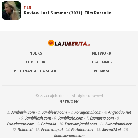
FILM
Review Last Summer (2023): Film Perselin…
INDEKS
NETWORK
KODE ETIK
DISCLAIMER
PEDOMAN MEDIA SIBER
REDAKSI
© 2024 Lajuberita.id - All Rights Reserved
NETWORK
1.
Jambiwin.com
- 2.
Jambiseru.com
- 3.
Koranjambi.com
- 4.
Angsoduo.net
- 5.
Jambiflash.com
- 6.
Jambikata.com
- 7.
Esamesta.com
- 8.
Pilardaerah.com
- 9.
Betara.id
- 10.
Pariwarajambi.com
- 11.
Swarajambi.net
- 12.
Bulian.id
- 13.
Pemayung.id
- 14.
Portalone.net
- 15.
Aksara24.id
- 16.
Kerinciexpose.com