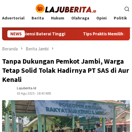
Loncat
ke
konten
Advertorial
Berita
Hukum
Olahraga
Opini
Politik
nsi Baterai Tinggi
NEWS
Tips Praktis Memilih dan Merawat Sm
Beranda
Berita Jambi
Tanpa Dukungan Pemkot Jambi, Warga
Tetap Solid Tolak Hadirnya PT SAS di Aur
Kenali
Lajuberita.id
03 Agu 2025 - 18:43 WIB