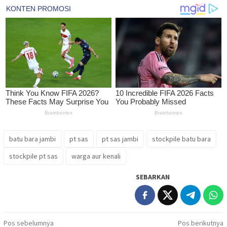
batu bara jambi
pt sas
pt sas jambi
stockpile batu bara
stockpile pt sas
warga aur kenali
SEBARKAN
Navigasi
Pos sebelumnya
Pos berikutnya