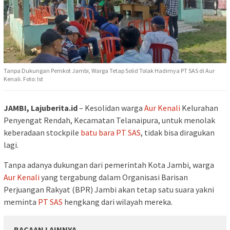
Tanpa Dukungan Pemkot Jambi, Warga Tetap Solid Tolak Hadirnya PT SAS di Aur
Kenali. Foto: Ist
JAMBI, Lajuberita.id
– Kesolidan warga
Aur Kenali
Kelurahan
Penyengat Rendah, Kecamatan Telanaipura, untuk menolak
keberadaan stockpile
batu bara
PT SAS
, tidak bisa diragukan
lagi.
Tanpa adanya dukungan dari pemerintah Kota Jambi, warga
Aur Kenali
yang tergabung dalam Organisasi Barisan
Perjuangan Rakyat (BPR) Jambi akan tetap satu suara yakni
meminta
PT SAS
hengkang dari wilayah mereka.
BACAAN LAINNYA