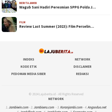
BERITA JAMBI
Wagub Sani Hadiri Peresmian SPPG Polda J…
FILM
Review Last Summer (2023): Film Perselin…
INDEKS
NETWORK
KODE ETIK
DISCLAIMER
PEDOMAN MEDIA SIBER
REDAKSI
© 2024 Lajuberita.id - All Rights Reserved
NETWORK
1.
Jambiwin.com
- 2.
Jambiseru.com
- 3.
Koranjambi.com
- 4.
Angsoduo.net