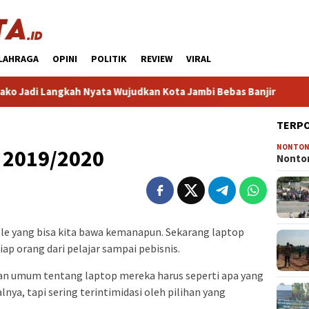
LAHRAGA
OPINI
POLITIK
REVIEW
VIRAL
 Langkah Nyata Wujudkan Kota Jambi Bebas Banjir
HP Terb
TERP
NONTO
k 2019/2020
Nonton
e yang bisa kita bawa kemanapun. Sekarang laptop
ap orang dari pelajar sampai pebisnis.
n umum tentang laptop mereka harus seperti apa yang
nya, tapi sering terintimidasi oleh pilihan yang