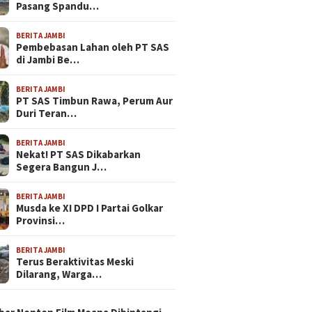
Pasang Spandu…
BERITA JAMBI
Pembebasan Lahan oleh PT SAS
di Jambi Be…
BERITA JAMBI
PT SAS Timbun Rawa, Perum Aur
Duri Teran…
BERITA JAMBI
Nekat! PT SAS Dikabarkan
Segera Bangun J…
BERITA JAMBI
Musda ke XI DPD I Partai Golkar
Provinsi…
BERITA JAMBI
Terus Beraktivitas Meski
Dilarang, Warga…
N