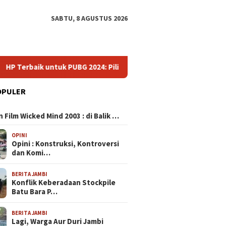
SABTU, 8 AGUSTUS 2026
aik untuk PUBG 2024: Pilihan Smartphone Gaming yang Menguasa
OPULER
N
 Film Wicked Mind 2003 : di Balik …
OPINI
Opini : Konstruksi, Kontroversi
dan Komi…
BERITA JAMBI
Konflik Keberadaan Stockpile
Batu Bara P…
BERITA JAMBI
Lagi, Warga Aur Duri Jambi