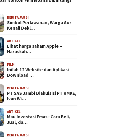
bar Nonton Film Moana Dibintangi
BERITA JAMBI
Simbol Perlawanan, Warga Aur
Kenali Dekl…
ARTIKEL
Lihat harga saham Apple –
Haruskah…
FILM
Inilah 12 Website dan Aplikasi
Download …
BERITA JAMBI
PT SAS Jambi Diakuisisi PT RMKE,
Ivan Wi…
ARTIKEL
Mau Investasi Emas : Cara Beli,
Jual, da…
BERITA JAMBI