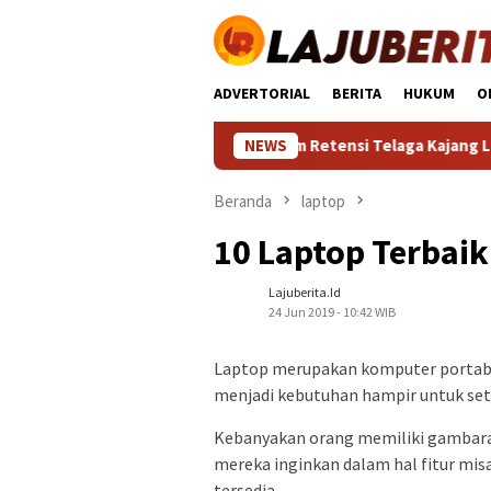
Loncat
ke
konten
ADVERTORIAL
BERITA
HUKUM
O
Edi Purwanto: Kolam Retensi Telaga Kajang Lako Jadi
NEWS
Beranda
laptop
10 Laptop Terbai
Lajuberita.id
24 Jun 2019 - 10:42 WIB
Laptop merupakan komputer portabl
menjadi kebutuhan hampir untuk seti
Kebanyakan orang memiliki gambara
mereka inginkan dalam hal fitur misal
tersedia.