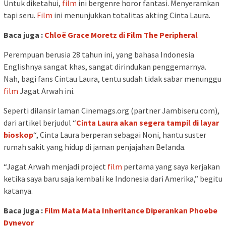
Untuk diketahui,
film
ini bergenre horor fantasi. Menyeramkan
tapi seru.
Film
ini menunjukkan totalitas akting Cinta Laura.
Baca juga :
Chloë Grace Moretz di Film The Peripheral
Perempuan berusia 28 tahun ini, yang bahasa Indonesia
Englishnya sangat khas, sangat dirindukan penggemarnya.
Nah, bagi fans Cintau Laura, tentu sudah tidak sabar menunggu
film
Jagat Arwah ini.
Seperti dilansir laman Cinemags.org (partner Jambiseru.com),
dari artikel berjudul “
Cinta Laura akan segera tampil di layar
bioskop
“, Cinta Laura berperan sebagai Noni, hantu suster
rumah sakit yang hidup di jaman penjajahan Belanda.
“Jagat Arwah menjadi project
film
pertama yang saya kerjakan
ketika saya baru saja kembali ke Indonesia dari Amerika,” begitu
katanya.
Baca juga :
Film Mata Mata Inheritance Diperankan Phoebe
Dynevor