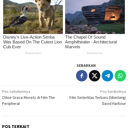
SEBARKAN
Navigasi
Pos sebelumnya
Pos berikutnya
Chloë Grace Moretz di Film The
Film Sinterklas Terbaru Dibintangi
pos
Peripheral
David Harbour
POS TERKAIT