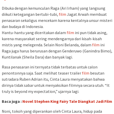
Dibuka dengan kemunculan Raga (Ari Irham) yang langsung
diikuti ketegangan bertubi-tubi,
film
Jagat Arwah membuat
penasaran sekaligus mencekam karena kentalnya unsur misteri
dan budaya di Indonesia.
Hantu-hantu yang diceritakan dalam
film
ini pun tidak asing,
karena masyarakat sering mendengarnya dari kisah-kisah
mistis yang melegenda. Selain Noni Belanda, dalam
film
ini
Raga juga harus berurusan dengan Genderuwo (Ganindra Bimo),
Kuntilanak (Sheila Dara) dan banyak lagi.
Rasa penasaran ini ternyata tidak terbatas untuk calon
penontonnya saja. Saat melihat teaser trailer
film
besutan
sutradara Ruben Adrian itu, Cinta Laura menyatakan bahwa
dirinya tidak sabar untuk menyaksikan filmnya secara utuh. “It
truly is beyond my expectation,” ujarnya lagi.
Baca juga :
Novel Stephen King Fairy Tale Diangkat Jadi Film
Noni, tokoh yang diperankan oleh Cinta Laura, hidup pada