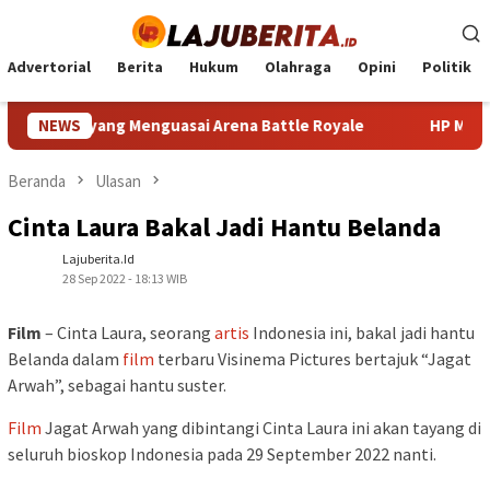
Loncat
ke
konten
Advertorial
Berita
Hukum
Olahraga
Opini
Politik
ming yang Menguasai Arena Battle Royale
NEWS
HP Mirip iPhon
Beranda
Ulasan
Cinta Laura Bakal Jadi Hantu Belanda
Lajuberita.id
28 Sep 2022 - 18:13 WIB
Film
– Cinta Laura, seorang
artis
Indonesia ini, bakal jadi hantu
Belanda dalam
film
terbaru Visinema Pictures bertajuk “Jagat
Arwah”, sebagai hantu suster.
Film
Jagat Arwah yang dibintangi Cinta Laura ini akan tayang di
seluruh bioskop Indonesia pada 29 September 2022 nanti.