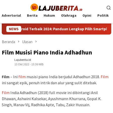
Loncat
ke
konten
Advertorial
Berita
Hukum
Olahraga
Opini
Politik
HP Android Terbaik 2024: Panduan Lengkap Pilih Smartphone Impr
NEWS
Beranda
Ulasan
Film Musisi Piano India Adhadhun
Lajuberita.id
13 Okt 2022 - 13:36 WIB
Film
– Ini
film
musisi piano India berjudul Adhadhun 2018.
Film
ini sangat epik, penuh intrik dan alur yang sulit ditebak.
Film
India Adhadhun (2018) full movie ini dibintangi Anil
Dhawan, Ashwini Kalsekar, Ayushmann Khurrana, Gopal K.
Singh, Manav Vij, Radhika Apte, Tabu, Zakir Hussain.