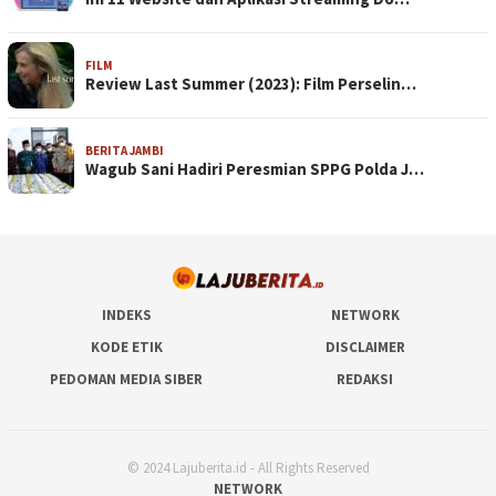
FILM
Review Last Summer (2023): Film Perselin…
BERITA JAMBI
Wagub Sani Hadiri Peresmian SPPG Polda J…
INDEKS
NETWORK
KODE ETIK
DISCLAIMER
PEDOMAN MEDIA SIBER
REDAKSI
© 2024 Lajuberita.id - All Rights Reserved
NETWORK