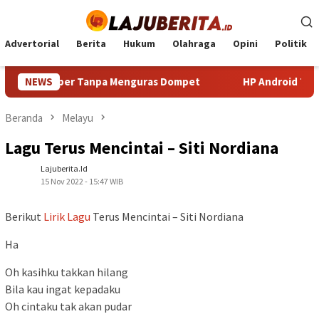
Loncat
ke
konten
Advertorial
Berita
Hukum
Olahraga
Opini
Politik
rma Super Tanpa Menguras Dompet
NEWS
HP Android Terbaik 2
Beranda
Melayu
Lagu Terus Mencintai – Siti Nordiana
Lajuberita.id
15 Nov 2022 - 15:47 WIB
Berikut
Lirik Lagu
Terus Mencintai – Siti Nordiana
Ha
Oh kasihku takkan hilang
Bila kau ingat kepadaku
Oh cintaku tak akan pudar