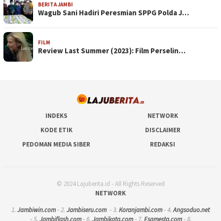
BERITA JAMBI
Wagub Sani Hadiri Peresmian SPPG Polda J…
FILM
Review Last Summer (2023): Film Perselin…
INDEKS
NETWORK
KODE ETIK
DISCLAIMER
PEDOMAN MEDIA SIBER
REDAKSI
© 2024 Lajuberita.id - All Rights Reserved
NETWORK
1.
Jambiwin.com
- 2.
Jambiseru.com
- 3.
Koranjambi.com
- 4.
Angsoduo.net
- 5.
Jambiflash.com
- 6.
Jambikata.com
- 7.
Esamesta.com
- 8.