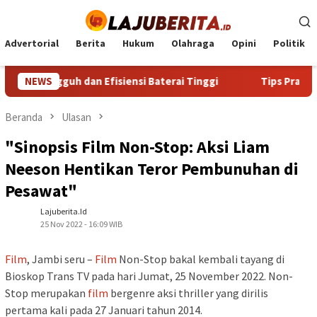
Loncat
ke
konten
Advertorial
Berita
Hukum
Olahraga
Opini
Politik
Tangguh dan Efisiensi Baterai Tinggi
NEWS
Tips Praktis Memi
Beranda
Ulasan
"Sinopsis Film Non-Stop: Aksi Liam
Neeson Hentikan Teror Pembunuhan di
Pesawat"
Lajuberita.id
25 Nov 2022 - 16:09 WIB
Film
, Jambi seru –
Film
Non-Stop bakal kembali tayang di
Bioskop Trans TV pada hari Jumat, 25 November 2022. Non-
Stop merupakan
film
bergenre aksi thriller yang dirilis
pertama kali pada 27 Januari tahun 2014.