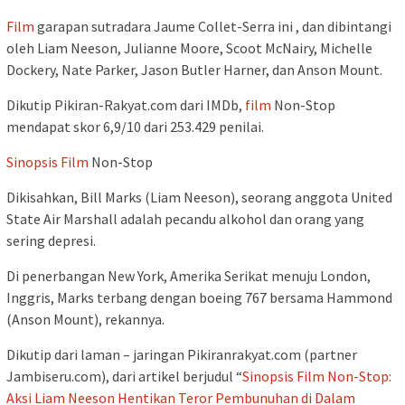
Film
garapan sutradara Jaume Collet-Serra ini , dan dibintangi
oleh Liam Neeson, Julianne Moore, Scoot McNairy, Michelle
Dockery, Nate Parker, Jason Butler Harner, dan Anson Mount.
Dikutip Pikiran-Rakyat.com dari IMDb,
film
Non-Stop
mendapat skor 6,9/10 dari 253.429 penilai.
Sinopsis
Film
Non-Stop
Dikisahkan, Bill Marks (Liam Neeson), seorang anggota United
State Air Marshall adalah pecandu alkohol dan orang yang
sering depresi.
Di penerbangan New York, Amerika Serikat menuju London,
Inggris, Marks terbang dengan boeing 767 bersama Hammond
(Anson Mount), rekannya.
Dikutip dari laman – jaringan Pikiranrakyat.com (partner
Jambiseru.com), dari artikel berjudul “
Sinopsis Film Non-Stop:
Aksi Liam Neeson Hentikan Teror Pembunuhan di Dalam