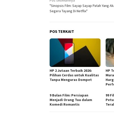
Navigasi
Pos sebelumnya
"Sinopsis Film: Sayap Sayap Patah Yang Ak
pos
Segera Tayang Di Netflix"
POS TERKAIT
HP 2 Jutaan Terbaik 2026:
HP T
Pilihan Cerdas untuk Kualitas
Mura
Tanpa Menguras Dompet
Harg
Perf
9 Bulan Film: Persiapan
99 F
Menjadi Orang Tua dalam
Petu
Komedi Romantis
Tera