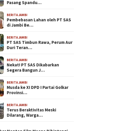
Pasang Spandu…
BERITA JAMBI
Pembebasan Lahan oleh PT SAS
di Jambi Be…
BERITA JAMBI
PT SAS Timbun Rawa, Perum Aur
Duri Teran…
BERITA JAMBI
Nekat! PT SAS Dikabarkan
Segera Bangun J…
BERITA JAMBI
Musda ke XI DPD I Partai Golkar
Provinsi…
BERITA JAMBI
Terus Beraktivitas Meski
Dilarang, Warga…
N