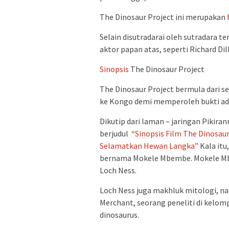
The Dinosaur Project ini merupakan
Selain disutradarai oleh sutradara t
aktor papan atas, seperti Richard Di
Sinopsis
The Dinosaur Project
The Dinosaur Project bermula dari s
ke Kongo demi memperoleh bukti ada
Dikutip dari laman – jaringan Pikira
berjudul
“Sinopsis Film The Dinosaur 
Selamatkan Hewan Langka”
Kala itu
bernama Mokele Mbembe. Mokele Mbe
Loch Ness.
Loch Ness juga makhluk mitologi, na
Merchant, seorang peneliti di kelom
dinosaurus.