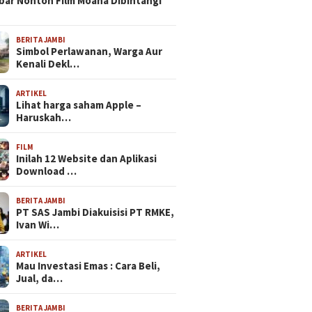
bar Nonton Film Moana Dibintangi
BERITA JAMBI
Simbol Perlawanan, Warga Aur
Kenali Dekl…
ARTIKEL
Lihat harga saham Apple –
Haruskah…
FILM
Inilah 12 Website dan Aplikasi
Download …
BERITA JAMBI
PT SAS Jambi Diakuisisi PT RMKE,
Ivan Wi…
ARTIKEL
Mau Investasi Emas : Cara Beli,
Jual, da…
BERITA JAMBI