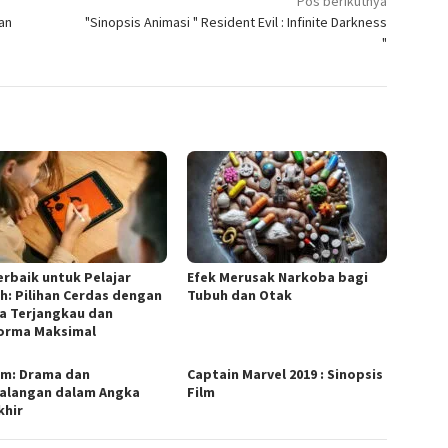
Pos berikutnya
an
"Sinopsis Animasi " Resident Evil : Infinite Darkness
"
erbaik untuk Pelajar
Efek Merusak Narkoba bagi
h: Pilihan Cerdas dengan
Tubuh dan Otak
a Terjangkau dan
orma Maksimal
ilm: Drama dan
Captain Marvel 2019 : Sinopsis
alangan dalam Angka
Film
khir