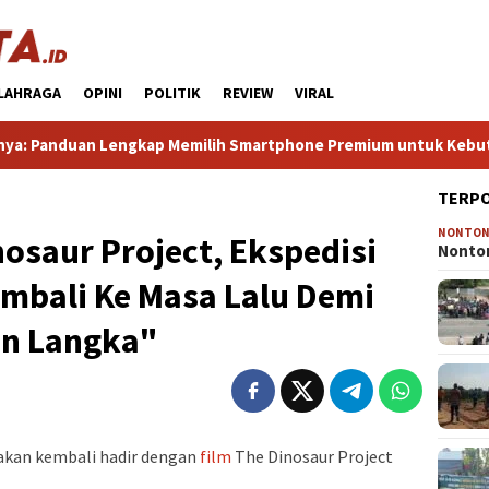
LAHRAGA
OPINI
POLITIK
REVIEW
VIRAL
duan Lengkap Memilih Smartphone Premium untuk Kebutuhan Seha
TERP
NONTO
nosaur Project, Ekspedisi
Nonton
embali Ke Masa Lalu Demi
n Langka"
 akan kembali hadir dengan
film
The Dinosaur Project