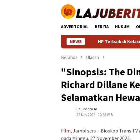
Loncat
ke
konten
ADVERTORIAL
BERITA
HUKUM
O
NEWS
HP Terbaik di Kelasnya: Pan
Beranda
Ulasan
"Sinopsis: The Di
Richard Dillane K
Selamatkan Hewa
Lajuberita.id
28 Nov 2022 - 10:23 WIB
Film
, Jambi seru – Bioskop Trans TV
pada Minggu, 27 November 2022.