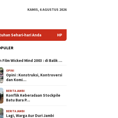
KAMIS, 6 AGUSTUS 2026
ri‑hari Anda
HP Mirip iPhone Kameranya: Pilihan Terbai
OPULER
N
 Film Wicked Mind 2003 : di Balik …
OPINI
Opini : Konstruksi, Kontroversi
dan Komi…
BERITA JAMBI
Konflik Keberadaan Stockpile
Batu Bara P…
BERITA JAMBI
Lagi, Warga Aur Duri Jambi