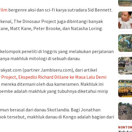
film
bergenre aksi dan sci-fi karya sutradara Sid Bennett.
erkenal, The Dinosaur Project juga dibintangi banyak
llane, Matt Kane, Peter Brooke, dan Natasha Loring.
ekelompok peneliti di Inggris yang melakukan perjalanan
nya makhluk mitologi di sebuah danau.
nrakyat.com (partner Jambiseru.com), dari artikel
Project, Ekspedisi Richard Dillane ke Masa Lalu Demi
, mereka ditemani oleh dua kameramen. Makhluk ini
mbe adalah makhluk yang tubuhnya diketahui mirip
mun berasal dari danau Skotlandia. Bagi Jonathan
pok tersebut, makhluk danau di Kongo adalah bagian dari
NONTO