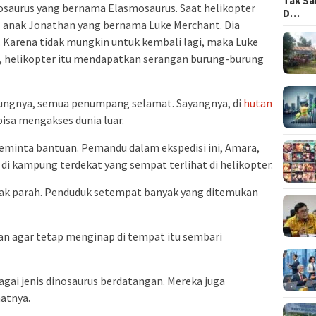
Tak Sa
osaurus yang bernama Elasmosaurus. Saat helikopter
D…
 anak Jonathan yang bernama Luke Merchant. Dia
. Karena tidak mungkin untuk kembali lagi, maka Luke
ka, helikopter itu mendapatkan serangan burung-burung
ntungnya, semua penumpang selamat. Sayangnya, di
hutan
isa mengakses dunia luar.
 meminta bantuan. Pemandu dalam ekspedisi ini, Amara,
 kampung terdekat yang sempat terlihat di helikopter.
sak parah. Penduduk setempat banyak yang ditemukan
 agar tetap menginap di tempat itu sembari
agai jenis dinosaurus berdatangan. Mereka juga
atnya.