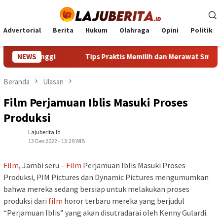
Loncat
ke
konten
Advertorial
Berita
Hukum
Olahraga
Opini
Politik
rai Tinggi
NEWS
Tips Praktis Memilih dan Merawat Smartphon
Beranda
Ulasan
Film Perjamuan Iblis Masuki Proses
Produksi
Lajuberita.id
13 Des 2022 - 13:29 WIB
Film
, Jambi seru –
Film
Perjamuan Iblis Masuki Proses
Produksi, PIM Pictures dan Dynamic Pictures mengumumkan
bahwa mereka sedang bersiap untuk melakukan proses
produksi dari
film
horor terbaru mereka yang berjudul
“Perjamuan Iblis” yang akan disutradarai oleh Kenny Gulardi.