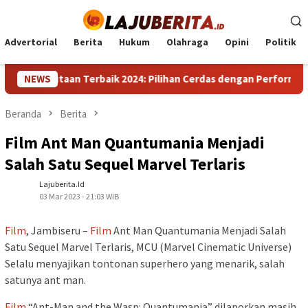
Loncat
ke
konten
Advertorial
Berita
Hukum
Olahraga
Opini
Politik
P 1 Jutaan Terbaik 2024: Pilihan Cerdas dengan Performa Unggul
NEWS
Beranda
Berita
Film Ant Man Quantumania Menjadi
Salah Satu Sequel Marvel Terlaris
Lajuberita.id
03 Mar 2023 - 21:03 WIB
Film
, Jambiseru –
Film
Ant Man Quantumania Menjadi Salah
Satu Sequel Marvel Terlaris, MCU (Marvel Cinematic Universe)
Selalu menyajikan tontonan superhero yang menarik, salah
satunya ant man.
Film
“Ant-Man and the Wasp: Quantumania” dilaporkan masih