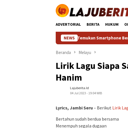
Loncat
ke
konten
ADVERTORIAL
BERITA
HUKUM
O
HP Murah Spek Dewa: Temukan Smartphone Bergaransi Tin
NEWS
Beranda
Melayu
Lirik Lagu Siapa 
Hanim
Lajuberita.id
04 Jul 2023 - 19:04 WIB
Lyrics, Jambi Seru
– Berikut
Lirik La
Bertahun sudah berdua bersama
Menempuh segala dugaan