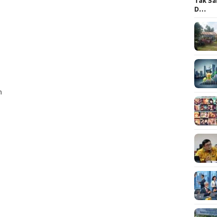
Tak Sa
D…
n