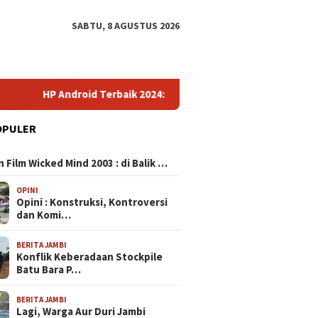
SABTU, 8 AGUSTUS 2026
ndroid Terbaik 2024: Panduan Lengkap Pilih Smartphone Impresi
OPULER
N
 Film Wicked Mind 2003 : di Balik …
OPINI
Opini : Konstruksi, Kontroversi
dan Komi…
BERITA JAMBI
Konflik Keberadaan Stockpile
Batu Bara P…
BERITA JAMBI
Lagi, Warga Aur Duri Jambi