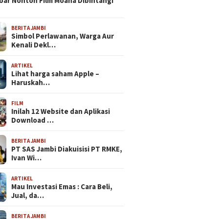
bar Nonton Film Moana Dibintangi
BERITA JAMBI
Simbol Perlawanan, Warga Aur
Kenali Dekl…
ARTIKEL
Lihat harga saham Apple –
Haruskah…
FILM
Inilah 12 Website dan Aplikasi
Download …
BERITA JAMBI
PT SAS Jambi Diakuisisi PT RMKE,
Ivan Wi…
ARTIKEL
Mau Investasi Emas : Cara Beli,
Jual, da…
BERITA JAMBI