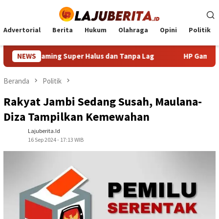
Loncat
ke
konten
Advertorial
Berita
Hukum
Olahraga
Opini
Politik
man Gaming Super Halus dan Tanpa Lag
NEWS
HP Gaming 4 Jutaa
Beranda
Politik
Rakyat Jambi Sedang Susah, Maulana-
Diza Tampilkan Kemewahan
Lajuberita.id
16 Sep 2024 - 17:13 WIB