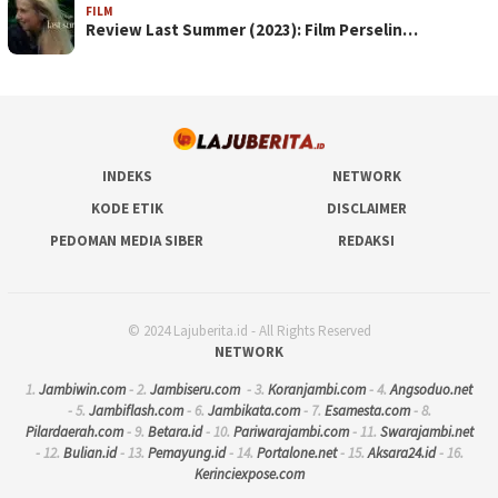
FILM
Review Last Summer (2023): Film Perselin…
INDEKS
NETWORK
KODE ETIK
DISCLAIMER
PEDOMAN MEDIA SIBER
REDAKSI
© 2024 Lajuberita.id - All Rights Reserved
NETWORK
1.
Jambiwin.com
- 2.
Jambiseru.com
- 3.
Koranjambi.com
- 4.
Angsoduo.net
- 5.
Jambiflash.com
- 6.
Jambikata.com
- 7.
Esamesta.com
- 8.
Pilardaerah.com
- 9.
Betara.id
- 10.
Pariwarajambi.com
- 11.
Swarajambi.net
- 12.
Bulian.id
- 13.
Pemayung.id
- 14.
Portalone.net
- 15.
Aksara24.id
- 16.
Kerinciexpose.com