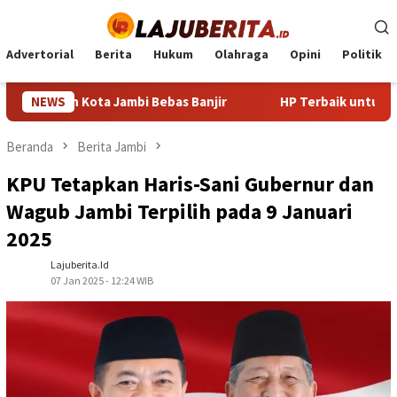
Loncat
ke
konten
Advertorial
Berita
Hukum
Olahraga
Opini
Politik
an Kota Jambi Bebas Banjir
NEWS
HP Terbaik untuk PUBG 2024: 
Beranda
Berita Jambi
KPU Tetapkan Haris-Sani Gubernur dan
Wagub Jambi Terpilih pada 9 Januari
2025
Lajuberita.id
07 Jan 2025 - 12:24 WIB