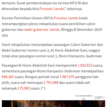
kemarin. Surat pemberitahuan itu terima KPU RI dan
diteruskan kepada kita
Provinsi Jambi
,” sebutnya.
Komisi Pemilihan Umum (KPU)
Provinsi Jambi
telah
merampungkan pleno rekapitulasi suara pemilihan calon
gubernur dan
wakil gubernur Jambi
, Minggu 8 Desember 2024
lalu.
Hasil rekapitulasi menunjukkan pasangan Calon Gubernur dan
Wakil Gubernur nomor urut 2, Al Haris-Abdullah Sani, unggul
telak atas pasangan nomor urut 1, Romi Hariyanto-Sudirman.
Pasangan Al Haris-Abdullah Sani memperoleh
1.092.823
suara,
sementara pasangan Romi Hariyanto-Sudirman mendapatkan
698.265
suara. Dengan jumlah total
1.967.070
pengguna hak
pilih, suara sah mencapai
1.791.088
dan suara tidak sah
sebanyak
175.982
suara. (*)