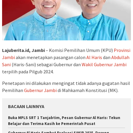
Lajuberita.id, Jambi
– Komisi Pemilihan Umum (KPU)
Provinsi
Jambi
akan menetapkan pasangan calon
Al Haris
dan
Abdullah
Sani
(Haris-Sani) sebagai Gubernur dan
Wakil Gubernur Jambi
terpilih pada Pilgub 2024.
Penetapan ini dilakukan mengingat tidak adanya gugatan hasil
Pemilihan
Gubernur Jambi
di Mahkamah Konstitusi (MK).
BACAAN LAINNYA
Buka MPLS SRT 1 Tanjabtim, Pesan Gubernur Al Haris: Tekun
Belajar dan Terima Kasih ke Pemerintah Pusat
Gubernur Al Haris Sambut Evaluasi SAKIP 2025, Dorong