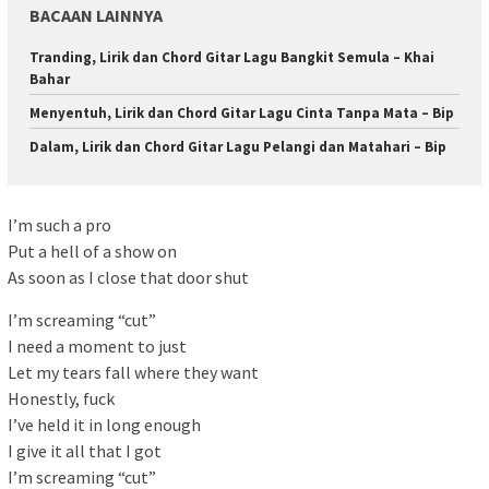
BACAAN LAINNYA
Tranding, Lirik dan Chord Gitar Lagu Bangkit Semula – Khai
Bahar
Menyentuh, Lirik dan Chord Gitar Lagu Cinta Tanpa Mata – Bip
Dalam, Lirik dan Chord Gitar Lagu Pelangi dan Matahari – Bip
I’m such a pro
Put a hell of a show on
As soon as I close that door shut
I’m screaming “cut”
I need a moment to just
Let my tears fall where they want
Honestly, fuck
I’ve held it in long enough
I give it all that I got
I’m screaming “cut”