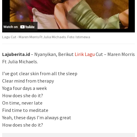
Lagu Cut - Maren Morris Ft Julia Michaels. Foto: Istimewa
Lajuberita.id
– Nyanyikan, Berikut
Lirik Lagu
Cut – Maren Morris
Ft Julia Michaels.
I’ve got clear skin from all the sleep
Clear mind from therapy
Yoga four days a week
How does she do it?
On time, never late
Find time to meditate
Yeah, these days I’m always great
How does she do it?