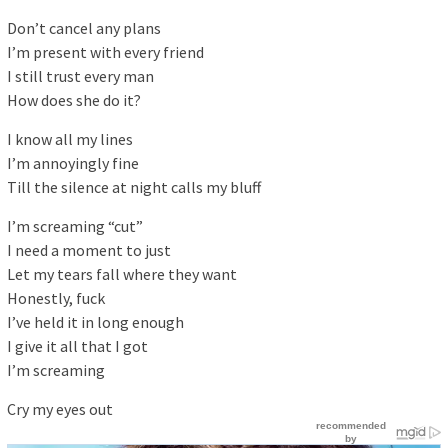
Don’t cancel any plans
I’m present with every friend
I still trust every man
How does she do it?
I know all my lines
I’m annoyingly fine
Till the silence at night calls my bluff
I’m screaming “cut”
I need a moment to just
Let my tears fall where they want
Honestly, fuck
I’ve held it in long enough
I give it all that I got
I’m screaming
Cry my eyes out