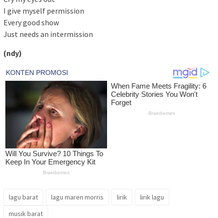
I give myself permission
Every good show
Just needs an intermission
(ndy)
lagu barat
lagu maren morris
lirik
lirik lagu
musik barat