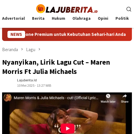
Loncat
ke
konten
Advertorial
Berita
Hukum
Olahraga
Opini
Politik
rtphone Premium untuk Kebutuhan Sehari‑hari Anda
NEWS
HP M
Beranda
Lagu
Nyanyikan, Lirik Lagu Cut – Maren
Morris Ft Julia Michaels
Lajuberita.id
10 Mei 2025 - 13:27 WIB