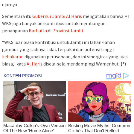
ujarnya.
Sementara itu
Gubernur Jambi
Al Haris
mengatakan bahwa PT
WKS juga banyak berkontribusi untuk membangun
penanganan
Karhutla
di
Provinsi Jambi
.
“WKS luar biasa kontribusi untuk Jambi ini lahan-lahan
gambut yang tadinya tidak terpakai dan potensi tinggi
kebakaran
digunakan perusahaan, dan ini sinergitas yang luas
biasa,” kata
Al Haris
disela-sela mendampingi Wamenhut.
(*)