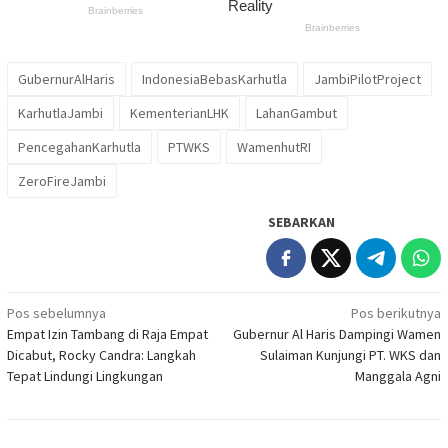
GubernurAlHaris
IndonesiaBebasKarhutla
JambiPilotProject
KarhutlaJambi
KementerianLHK
LahanGambut
PencegahanKarhutla
PTWKS
WamenhutRI
ZeroFireJambi
SEBARKAN
Navigasi
Pos sebelumnya
Pos berikutnya
Empat Izin Tambang di Raja Empat
Gubernur Al Haris Dampingi Wamen
pos
Dicabut, Rocky Candra: Langkah
Sulaiman Kunjungi PT. WKS dan
Tepat Lindungi Lingkungan
Manggala Agni