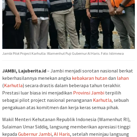
Jambi Pilot Project Karhutla: Wamenhut Puji Gubernur Al Haris. Foto: Istimewa
JAMBI, Lajuberita.id
– Jambi menjadi sorotan nasional berkat
keberhasilannya menekan angka
kebakaran
hutan
dan
lahan
(
Karhutla
) secara drastis dalam beberapa tahun terakhir.
Prestasi luar biasa ini menjadikan
Provinsi Jambi
terpilih
sebagai pilot project nasional penanganan
Karhutla
, sebuah
pengakuan atas komitmen dan kerja keras semua pihak.
Wakil Menteri Kehutanan Republik Indonesia (Wamenhut RI),
Sulaiman Umar Siddiq, langsung memberikan apresiasi tinggi
kepada
Gubernur Jambi
,
Al Haris
, setelah meninjau langsung