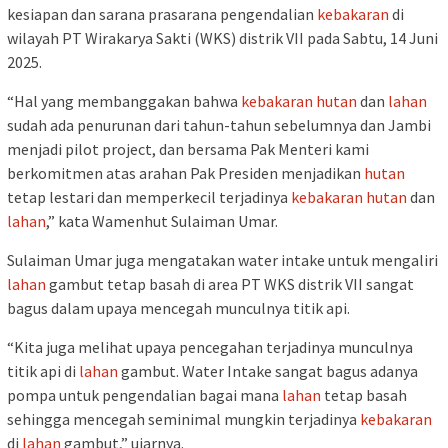
kesiapan dan sarana prasarana pengendalian
kebakaran
di
wilayah PT Wirakarya Sakti (WKS) distrik VII pada Sabtu, 14 Juni
2025.
“Hal yang membanggakan bahwa
kebakaran
hutan
dan
lahan
sudah ada penurunan dari tahun-tahun sebelumnya dan Jambi
menjadi pilot project, dan bersama Pak Menteri kami
berkomitmen atas arahan Pak Presiden menjadikan
hutan
tetap lestari dan memperkecil terjadinya
kebakaran
hutan
dan
lahan
,” kata Wamenhut Sulaiman Umar.
Sulaiman Umar juga mengatakan water intake untuk mengaliri
lahan
gambut tetap basah di area PT WKS distrik VII sangat
bagus dalam upaya mencegah munculnya titik api.
“Kita juga melihat upaya pencegahan terjadinya munculnya
titik api di
lahan
gambut. Water Intake sangat bagus adanya
pompa untuk pengendalian bagai mana
lahan
tetap basah
sehingga mencegah seminimal mungkin terjadinya
kebakaran
di
lahan
gambut,” ujarnya.