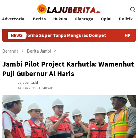
Loncat
ke
konten
Advertorial
Berita
Hukum
Olahraga
Opini
Politik
Performa Super Tanpa Menguras Dompet
NEWS
HP Android Terb
Beranda
Berita Jambi
Jambi Pilot Project Karhutla: Wamenhut
Puji Gubernur Al Haris
Lajuberita.id
14 Jun 2025 - 16:48 WIB