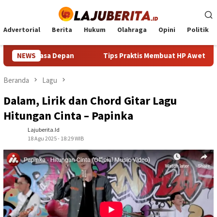
Loncat
ke
konten
Advertorial
Berita
Hukum
Olahraga
Opini
Politik
 Masa Depan
NEWS
Tips Praktis Membuat HP Awet Seharian Tanp
Beranda
Lagu
Dalam, Lirik dan Chord Gitar Lagu
Hitungan Cinta – Papinka
Lajuberita.id
18 Agu 2025 - 18:29 WIB