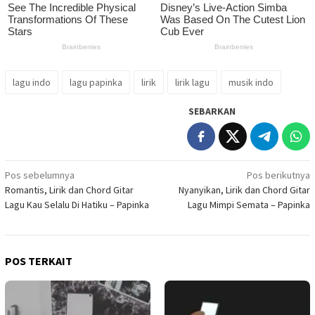
lagu indo
lagu papinka
lirik
lirik lagu
musik indo
SEBARKAN
Navigasi
Pos sebelumnya
Pos berikutnya
Romantis, Lirik dan Chord Gitar
Nyanyikan, Lirik dan Chord Gitar
pos
Lagu Kau Selalu Di Hatiku – Papinka
Lagu Mimpi Semata – Papinka
POS TERKAIT