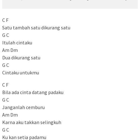
C F
Satu tambah satu dikurang satu
G C
Itulah cintaku
Am Dm
Dua dikurang satu
G C
Cintaku untukmu
C F
Bila ada cinta datang padaku
G C
Janganlah cemburu
Am Dm
Karna aku takkan selingkuh
G C
Ku kan setia padamu