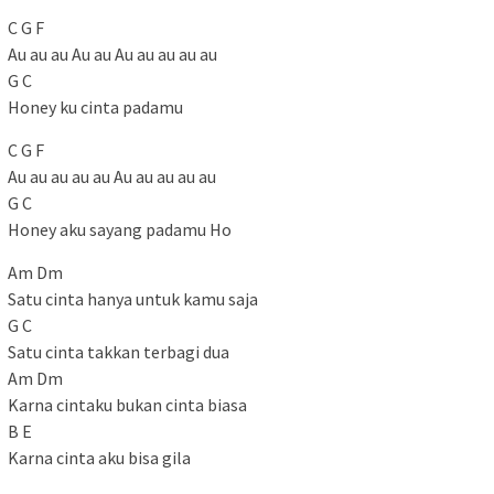
C G F
Au au au Au au Au au au au au
G C
Honey ku cinta padamu
C G F
Au au au au au Au au au au au
G C
Honey aku sayang padamu Ho
Am Dm
Satu cinta hanya untuk kamu saja
G C
Satu cinta takkan terbagi dua
Am Dm
Karna cintaku bukan cinta biasa
B E
Karna cinta aku bisa gila