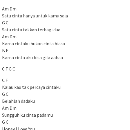
Am Dm
Satu cinta hanya untuk kamu saja
G C
Satu cinta takkan terbagi dua
Am Dm
Karna cintaku bukan cinta biasa
B E
Karna cinta aku bisa gila aahaa
C F G C
C F
Kalau kau tak percaya cintaku
G C
Belahlah dadaku
Am Dm
Sungguh ku cinta padamu
G C
Honey I Love You