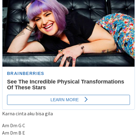
Karna cinta aku bisa gila
Am Dm G C
Am Dm B E