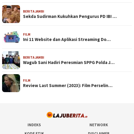
BERITA JAMBI
Sekda Sudirman Kukuhkan Pengurus PD IBI …
FILM
Ini 11 Website dan Aplikasi Streaming Do…
BERITA JAMBI
Wagub Sani Hadiri Peresmian SPPG Polda J…
FILM
Review Last Summer (2023): Film Perselin…
INDEKS
NETWORK
KODE ETIK
DISCLAIMER