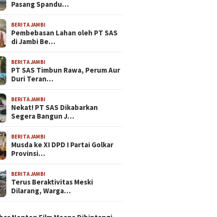
Pasang Spandu…
BERITA JAMBI
Pembebasan Lahan oleh PT SAS
di Jambi Be…
BERITA JAMBI
PT SAS Timbun Rawa, Perum Aur
Duri Teran…
BERITA JAMBI
Nekat! PT SAS Dikabarkan
Segera Bangun J…
BERITA JAMBI
Musda ke XI DPD I Partai Golkar
Provinsi…
BERITA JAMBI
Terus Beraktivitas Meski
Dilarang, Warga…
N