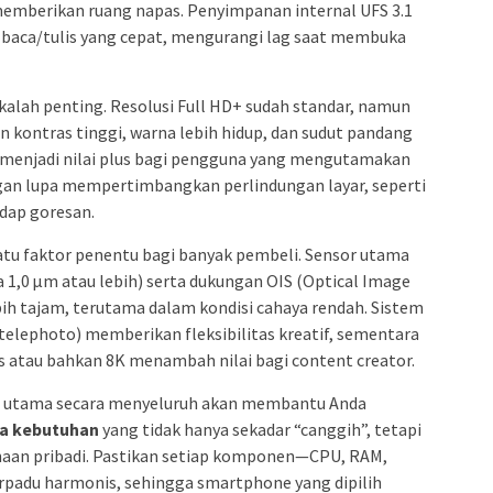
n memberikan ruang napas. Penyimpanan internal UFS 3.1
 baca/tulis yang cepat, mengurangi lag saat membuka
k kalah penting. Resolusi Full HD+ sudah standar, namun
kontras tinggi, warna lebih hidup, dan sudut pandang
Hz menjadi nilai plus bagi pengguna yang mengutamakan
ngan lupa mempertimbangkan perlindungan layar, seperti
adap goresan.
atu faktor penentu bagi banyak pembeli. Sensor utama
a 1,0 µm atau lebih) serta dukungan OIS (Optical Image
bih tajam, terutama dalam kondisi cahaya rendah. Sistem
 telephoto) memberikan fleksibilitas kreatif, sementara
atau bahkan 8K menambah nilai bagi content creator.
si utama secara menyeluruh akan membantu Anda
ua kebutuhan
yang tidak hanya sekadar “canggih”, tetapi
unaan pribadi. Pastikan setiap komponen—CPU, RAM,
padu harmonis, sehingga smartphone yang dipilih