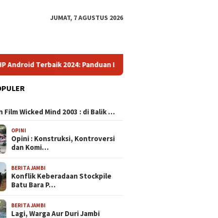
JUMAT, 7 AGUSTUS 2026
 2024: Panduan Lengkap Pilih Smartphone Impresif dengan Kualit
OPULER
N
 Film Wicked Mind 2003 : di Balik …
OPINI
Opini : Konstruksi, Kontroversi
dan Komi…
BERITA JAMBI
Konflik Keberadaan Stockpile
Batu Bara P…
BERITA JAMBI
Lagi, Warga Aur Duri Jambi