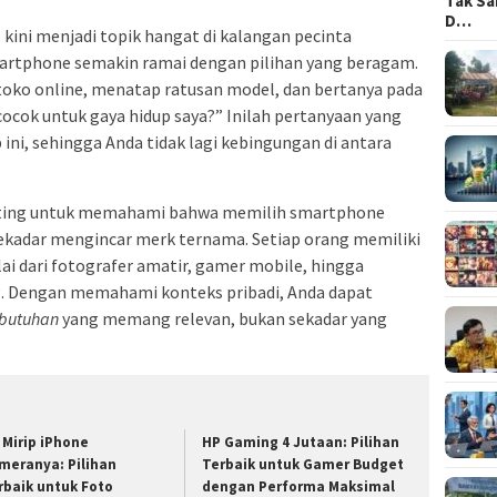
Tak Sa
D…
n
kini menjadi topik hangat di kalangan pecinta
martphone semakin ramai dengan pilihan yang beragam.
oko online, menatap ratusan model, dan bertanya pada
 cocok untuk gaya hidup saya?” Inilah pertanyaan yang
ini, sehingga Anda tidak lagi kebingungan di antara
enting untuk memahami bahwa memilih smartphone
sekadar mengincar merk ternama. Setiap orang memiliki
 dari fotografer amatir, gamer mobile, hingga
ng. Dengan memahami konteks pribadi, Anda dapat
ebutuhan
yang memang relevan, bukan sekadar yang
 Mirip iPhone
HP Gaming 4 Jutaan: Pilihan
meranya: Pilihan
Terbaik untuk Gamer Budget
rbaik untuk Foto
dengan Performa Maksimal