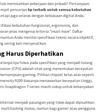
uk memisahkan pekerjaan dan pribadi? Pertanyaan-
empit pencarian
hp terbaik untuk semua kebutuhan
tetapi juga selaras dengan kebiasaan digital Anda.
ifikasi kebutuhan fungsional, ergonomis, dan
ran jelas mengenai kriteria “must‑have”. Daftar
nuntun Anda menilai spesifikasi teknis secara objektif,
ang sering kali menyesatkan.
ng Harus Diperhatikan
selanjutnya fokus pada spesifikasi yang menjadi tulang
sesor (CPU) adalah otak yang menentukan kecepatan
a kemampuan gaming. Pilihan chipset kelas atas seperti
imensity 9200 biasanya menawarkan kecepatan tinggi,
ti Snapdragon 7‑series masih cukup untuk kebanyakan
nternal menjadi pasangan yang tidak dapat dipisahkan.
k multitasking mulus, namun bagi gamer atau pengguna