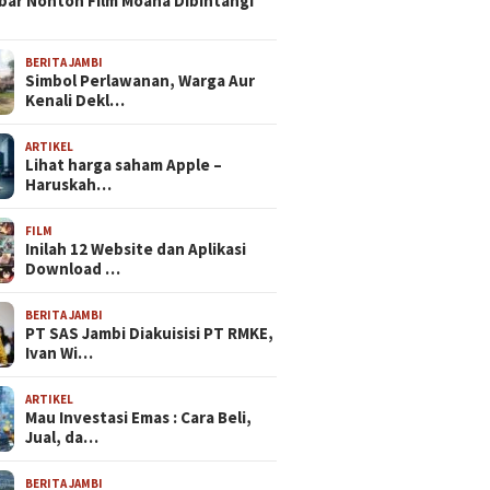
bar Nonton Film Moana Dibintangi
BERITA JAMBI
Simbol Perlawanan, Warga Aur
Kenali Dekl…
ARTIKEL
Lihat harga saham Apple –
Haruskah…
FILM
Inilah 12 Website dan Aplikasi
Download …
BERITA JAMBI
PT SAS Jambi Diakuisisi PT RMKE,
Ivan Wi…
ARTIKEL
Mau Investasi Emas : Cara Beli,
Jual, da…
BERITA JAMBI