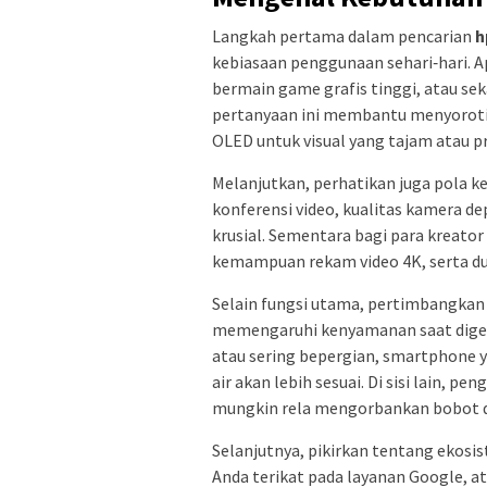
Langkah pertama dalam pencarian
h
kebiasaan penggunaan sehari‑hari. 
bermain game grafis tinggi, atau s
pertanyaan ini membantu menyoroti f
OLED untuk visual yang tajam atau p
Melanjutkan, perhatikan juga pola ke
konferensi video, kualitas kamera de
krusial. Sementara bagi para kreator
kemampuan rekam video 4K, serta duk
Selain fungsi utama, pertimbangkan
memengaruhi kenyamanan saat digen
atau sering bepergian, smartphone 
air akan lebih sesuai. Di sisi lain, p
mungkin rela mengorbankan bobot de
Selanjutnya, pikirkan tentang ekosi
Anda terikat pada layanan Google, a