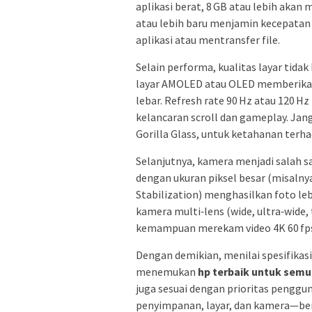
aplikasi berat, 8 GB atau lebih aka
atau lebih baru menjamin kecepatan
aplikasi atau mentransfer file.
Selain performa, kualitas layar tida
layar AMOLED atau OLED memberikan 
lebar. Refresh rate 90 Hz atau 120 
kelancaran scroll dan gameplay. Ja
Gorilla Glass, untuk ketahanan terh
Selanjutnya, kamera menjadi salah s
dengan ukuran piksel besar (misalny
Stabilization) menghasilkan foto le
kamera multi‑lens (wide, ultra‑wide,
kemampuan merekam video 4K 60 fps 
Dengan demikian, menilai spesifika
menemukan
hp terbaik untuk sem
juga sesuai dengan prioritas pengg
penyimpanan, layar, dan kamera—ber