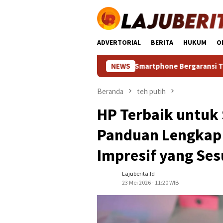
Loncat
ke
konten
ADVERTORIAL
BERITA
HUKUM
O
pek Dewa: Temukan Smartphone Bergaransi Tinggi dengan Per
NEWS
Beranda
teh putih
HP Terbaik untuk
Panduan Lengkap
Impresif yang Ses
Lajuberita.id
23 Mei 2026 - 11:20 WIB