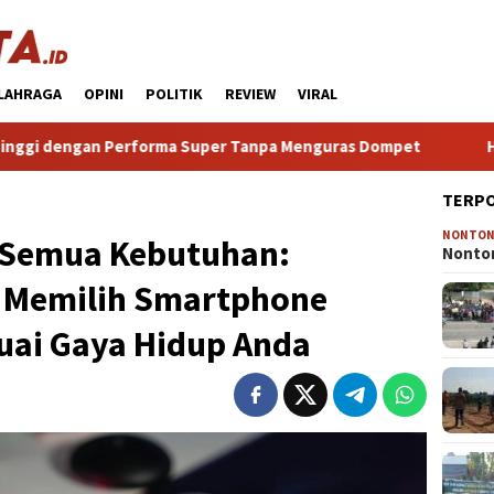
LAHRAGA
OPINI
POLITIK
REVIEW
VIRAL
forma Super Tanpa Menguras Dompet
HP Android Terbaik
TERP
NONTO
 Semua Kebutuhan:
Nonton
 Memilih Smartphone
uai Gaya Hidup Anda