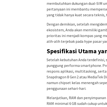
membutuhkan dukungan dual‑SIM unt
pertanyaan ini membantu mempers
yang tidak hanya kuat secara teknis, 
Dengan demikian, setelah mengident
ekosistem, Anda akan memiliki gamba
prioritas ini menjadi kompas yang me
alih‑alih terjebak pada hype pasar y
Spesifikasi Utama ya
Setelah kebutuhan Anda terdefinisi, 
punggung performa smartphone. Pro
respons aplikasi, multitasking, sert
Snapdragon 8 Gen 2 atau MediaTek D
namun chipset kelas menengah seper
penggunaan sehari‑hari.
Melanjutkan, RAM dan penyimpanan i
RAM minimal 6 GB sudah cukup untu