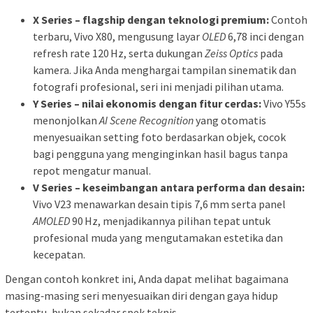
X Series – flagship dengan teknologi premium:
Contoh
terbaru, Vivo X80, mengusung layar
OLED
6,78 inci dengan
refresh rate 120 Hz, serta dukungan
Zeiss Optics
pada
kamera. Jika Anda menghargai tampilan sinematik dan
fotografi profesional, seri ini menjadi pilihan utama.
Y Series – nilai ekonomis dengan fitur cerdas:
Vivo Y55s
menonjolkan
AI Scene Recognition
yang otomatis
menyesuaikan setting foto berdasarkan objek, cocok
bagi pengguna yang menginginkan hasil bagus tanpa
repot mengatur manual.
V Series – keseimbangan antara performa dan desain:
Vivo V23 menawarkan desain tipis 7,6 mm serta panel
AMOLED
90 Hz, menjadikannya pilihan tepat untuk
profesional muda yang mengutamakan estetika dan
kecepatan.
Dengan contoh konkret ini, Anda dapat melihat bagaimana
masing‑masing seri menyesuaikan diri dengan gaya hidup
tertentu, bukan sekadar spek teknis.