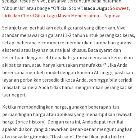
sebagai reseller Vivo, biasanya tercantum pada halaman
“About Us” atau badge “Official Store”.
Baca Juga:
So sweet,
Lirik dan Chord Gitar Lagu Masih Mencintaimu – Papinka
Selanjutnya, perhatikan detail garansi yang diberikan. Vivo
standar menawarkan garansi 1‑2 tahun untuk perangkat keras,
tetapi beberapa e‑commerce memberikan tambahan garansi
ekstensi atau layanan purna jual khusus. Baca syarat dan
ketentuan dengan teliti: apakah garansi mencakup kerusakan
akibat cairan, atau hanya kerusakan manufaktur? Jika Anda
berencana membeli model dengan kamera AI tinggi, pastikan
layanan perbaikan tersedia di kota Anda, sehingga bila terjadi
masalah kamera Anda tidak harus mengirimkan perangkat ke
luar negeri.
Ketika membandingkan harga, gunakan beberapa situs
perbandingan harga atau aplikasi yang menampilkan riwayat
harga (price history). Dengan cara ini, Anda dapat menilai
apakah diskon yang ditawarkan benar‑benar menguntungkan
atau sekadar gimmick “flash sale”. Perhatikan pula faktor