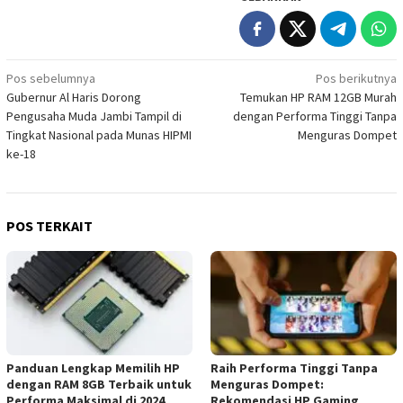
Navigasi
Pos sebelumnya
Pos berikutnya
Gubernur Al Haris Dorong
Temukan HP RAM 12GB Murah
pos
Pengusaha Muda Jambi Tampil di
dengan Performa Tinggi Tanpa
Tingkat Nasional pada Munas HIPMI
Menguras Dompet
ke-18
POS TERKAIT
Panduan Lengkap Memilih HP
Raih Performa Tinggi Tanpa
dengan RAM 8GB Terbaik untuk
Menguras Dompet:
Performa Maksimal di 2024
Rekomendasi HP Gaming