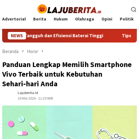
Loncat
ke
konten
Advertorial
Berita
Hukum
Olahraga
Opini
Politik
n Efisiensi Baterai Tinggi
NEWS
Tips Praktis Memilih dan Me
Beranda
Horor
Panduan Lengkap Memilih Smartphone
Vivo Terbaik untuk Kebutuhan
Sehari‑hari Anda
Lajuberita.id
10 Mei 2026 - 11:20 WIB