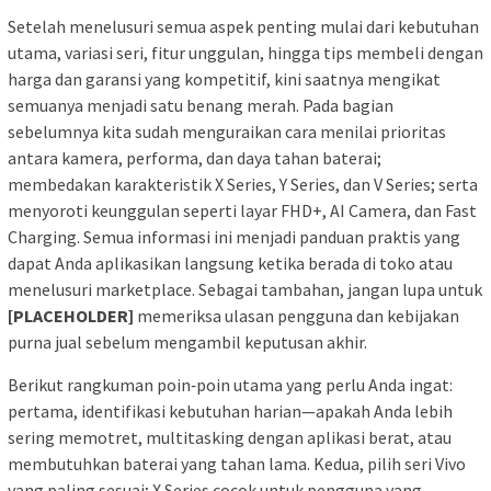
Setelah menelusuri semua aspek penting mulai dari kebutuhan
utama, variasi seri, fitur unggulan, hingga tips membeli dengan
harga dan garansi yang kompetitif, kini saatnya mengikat
semuanya menjadi satu benang merah. Pada bagian
sebelumnya kita sudah menguraikan cara menilai prioritas
antara kamera, performa, dan daya tahan baterai;
membedakan karakteristik X Series, Y Series, dan V Series; serta
menyoroti keunggulan seperti layar FHD+, AI Camera, dan Fast
Charging. Semua informasi ini menjadi panduan praktis yang
dapat Anda aplikasikan langsung ketika berada di toko atau
menelusuri marketplace. Sebagai tambahan, jangan lupa untuk
[PLACEHOLDER]
memeriksa ulasan pengguna dan kebijakan
purna jual sebelum mengambil keputusan akhir.
Berikut rangkuman poin‑poin utama yang perlu Anda ingat:
pertama, identifikasi kebutuhan harian—apakah Anda lebih
sering memotret, multitasking dengan aplikasi berat, atau
membutuhkan baterai yang tahan lama. Kedua, pilih seri Vivo
yang paling sesuai; X Series cocok untuk pengguna yang