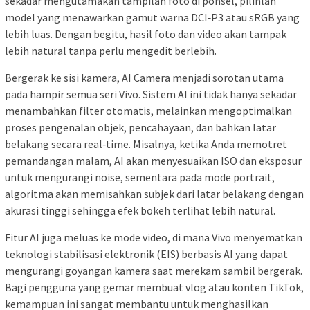
sekadar mengutamakan tampilan foto di ponsel, pilihlah
model yang menawarkan gamut warna DCI‑P3 atau sRGB yang
lebih luas. Dengan begitu, hasil foto dan video akan tampak
lebih natural tanpa perlu mengedit berlebih.
Bergerak ke sisi kamera, AI Camera menjadi sorotan utama
pada hampir semua seri Vivo. Sistem AI ini tidak hanya sekadar
menambahkan filter otomatis, melainkan mengoptimalkan
proses pengenalan objek, pencahayaan, dan bahkan latar
belakang secara real‑time. Misalnya, ketika Anda memotret
pemandangan malam, AI akan menyesuaikan ISO dan eksposur
untuk mengurangi noise, sementara pada mode portrait,
algoritma akan memisahkan subjek dari latar belakang dengan
akurasi tinggi sehingga efek bokeh terlihat lebih natural.
Fitur AI juga meluas ke mode video, di mana Vivo menyematkan
teknologi stabilisasi elektronik (EIS) berbasis AI yang dapat
mengurangi goyangan kamera saat merekam sambil bergerak.
Bagi pengguna yang gemar membuat vlog atau konten TikTok,
kemampuan ini sangat membantu untuk menghasilkan