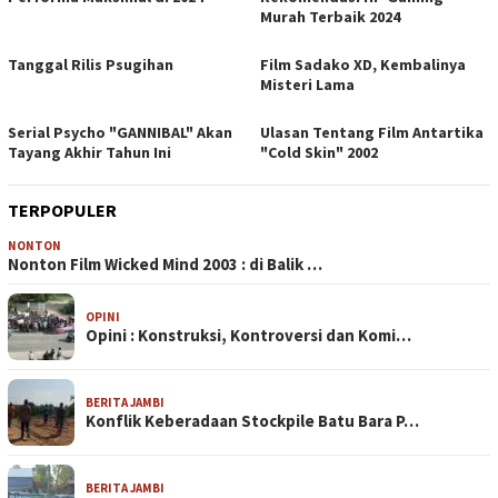
Murah Terbaik 2024
Tanggal Rilis Psugihan
Film Sadako XD, Kembalinya
Misteri Lama
Serial Psycho "GANNIBAL" Akan
Ulasan Tentang Film Antartika
Tayang Akhir Tahun Ini
"Cold Skin" 2002
TERPOPULER
NONTON
Nonton Film Wicked Mind 2003 : di Balik …
OPINI
Opini : Konstruksi, Kontroversi dan Komi…
BERITA JAMBI
Konflik Keberadaan Stockpile Batu Bara P…
BERITA JAMBI