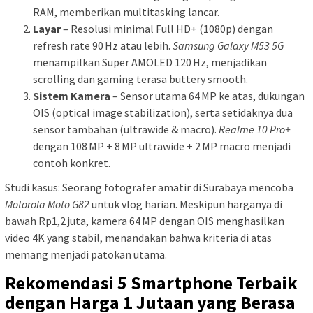
RAM, memberikan multitasking lancar.
Layar
– Resolusi minimal Full HD+ (1080p) dengan
refresh rate 90 Hz atau lebih.
Samsung Galaxy M53 5G
menampilkan Super AMOLED 120 Hz, menjadikan
scrolling dan gaming terasa buttery smooth.
Sistem Kamera
– Sensor utama 64 MP ke atas, dukungan
OIS (optical image stabilization), serta setidaknya dua
sensor tambahan (ultrawide & macro).
Realme 10 Pro+
dengan 108 MP + 8 MP ultrawide + 2 MP macro menjadi
contoh konkret.
Studi kasus: Seorang fotografer amatir di Surabaya mencoba
Motorola Moto G82
untuk vlog harian. Meskipun harganya di
bawah Rp1,2 juta, kamera 64 MP dengan OIS menghasilkan
video 4K yang stabil, menandakan bahwa kriteria di atas
memang menjadi patokan utama.
Rekomendasi 5 Smartphone Terbaik
dengan Harga 1 Jutaan yang Berasa