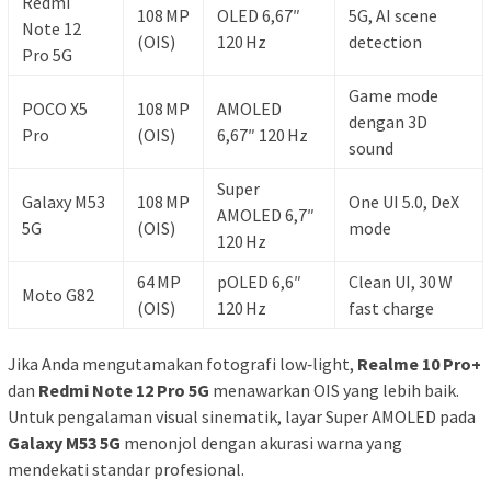
Redmi
108 MP
OLED 6,67″
5G, AI scene
Note 12
(OIS)
120 Hz
detection
Pro 5G
Game mode
POCO X5
108 MP
AMOLED
dengan 3D
Pro
(OIS)
6,67″ 120 Hz
sound
Super
Galaxy M53
108 MP
One UI 5.0, DeX
AMOLED 6,7″
5G
(OIS)
mode
120 Hz
64 MP
pOLED 6,6″
Clean UI, 30 W
Moto G82
(OIS)
120 Hz
fast charge
Jika Anda mengutamakan fotografi low‑light,
Realme 10 Pro+
dan
Redmi Note 12 Pro 5G
menawarkan OIS yang lebih baik.
Untuk pengalaman visual sinematik, layar Super AMOLED pada
Galaxy M53 5G
menonjol dengan akurasi warna yang
mendekati standar profesional.