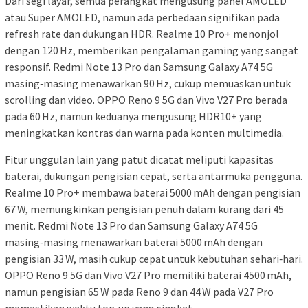
Dari segi layar, semua perangkat mengusung panel AMOLED
atau Super AMOLED, namun ada perbedaan signifikan pada
refresh rate dan dukungan HDR. Realme 10 Pro+ menonjol
dengan 120 Hz, memberikan pengalaman gaming yang sangat
responsif. Redmi Note 13 Pro dan Samsung Galaxy A74 5G
masing‑masing menawarkan 90 Hz, cukup memuaskan untuk
scrolling dan video. OPPO Reno 9 5G dan Vivo V27 Pro berada
pada 60 Hz, namun keduanya mengusung HDR10+ yang
meningkatkan kontras dan warna pada konten multimedia.
Fitur unggulan lain yang patut dicatat meliputi kapasitas
baterai, dukungan pengisian cepat, serta antarmuka pengguna.
Realme 10 Pro+ membawa baterai 5000 mAh dengan pengisian
67 W, memungkinkan pengisian penuh dalam kurang dari 45
menit. Redmi Note 13 Pro dan Samsung Galaxy A74 5G
masing‑masing menawarkan baterai 5000 mAh dengan
pengisian 33 W, masih cukup cepat untuk kebutuhan sehari‑hari.
OPPO Reno 9 5G dan Vivo V27 Pro memiliki baterai 4500 mAh,
namun pengisian 65 W pada Reno 9 dan 44 W pada V27 Pro
memastikan waktu top‑up yang singkat.