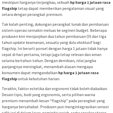
meskipun harganya terjangkau, sebuah
hp harga 1 jutaan rasa
flagship
tetap dapat memberikan pengalaman visual yang
setara dengan perangkat premium.
Tak kalah penting, dukungan perangkat lunak dan pembaruan
sistem operasi semakin meluas ke segmen budget. Beberapa
produsen kini menjanjikan dua tahun pembaruan OS dan tiga
tahun update keamanan, sesuatu yang dulu eksklusif bagi
flagship. Ini berarti ponsel dengan harga 1 jutaan tidak hanya
cepat di hari pertama, tetapi juga tetap relevan dan aman
selama bertahun‑tahun. Dengan demikian, nilai jangka
panjangnya meningkat, menambah alasan mengapa
konsumen dapat mengandalkan
hp harga 1 jutaan rasa
flagship
untuk kebutuhan harian.
Terakhir, faktor estetika dan ergonomi tidak boleh diabaikan.
Desain tipis, bodi yang ergonomis, serta pilihan warna
premium menambah kesan “flagship” pada perangkat yang
harganya bersahabat. Produsen pun mengintegrasikan sensor
sidik jari di dalam layar, pemindai wajah, serta speaker stereo,