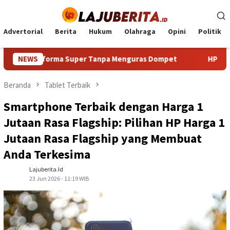
Loncat
ke
konten
Advertorial
Berita
Hukum
Olahraga
Opini
Politik
uper Tanpa Menguras Dompet
NEWS
HP Android Terbaik 2024: P
Beranda
Tablet Terbaik
Smartphone Terbaik dengan Harga 1
Jutaan Rasa Flagship: Pilihan HP Harga 1
Jutaan Rasa Flagship yang Membuat
Anda Terkesima
Lajuberita.id
23 Jun 2026 - 11:19 WIB