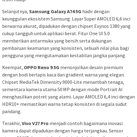
Selanjutnya,
Samsung Galaxy A74 5G
hadir dengan
keunggulan ekosistem Samsung. Layar Super AMOLED 6,6 inci
berwarna akurat, dipadukan dengan chipset Exynos 1380 yang
cukup tangguh untuk aplikasi berat. Fitur One UI 5.0
memberikan antarmuka yang bersih serta dukungan
pembaruan keamanan yang konsisten, sebuah nilai plus bagi
pengguna yang mengutamakan kestabilan jangka panjang.
Keempat,
OPPO Reno 9 5G
menonjolkan desain premium
dengan bodi berlapis kaca dan gradient warna yang elegan.
Chipset MediaTek Dimensity 9000‑Lite menambah tenaga,
sementara kamera utama 50 MP dengan mode Portrait AI
menghasilkan potret yang alami. Layar AMOLED 6,4 inci dengan
HDR10+ memastikan warna tetap konsisten di segala sudut
pandang.
Terakhir,
Vivo V27 Pro
menjadi contoh bagaimana inovasi
kamera dapat dipadukan dengan harga terjangkau. Sensor