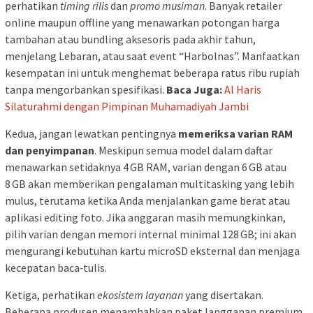
perhatikan
timing rilis
dan
promo musiman
. Banyak retailer
online maupun offline yang menawarkan potongan harga
tambahan atau bundling aksesoris pada akhir tahun,
menjelang Lebaran, atau saat event “Harbolnas”. Manfaatkan
kesempatan ini untuk menghemat beberapa ratus ribu rupiah
tanpa mengorbankan spesifikasi.
Baca Juga:
Al Haris
Silaturahmi dengan Pimpinan Muhamadiyah Jambi
Kedua, jangan lewatkan pentingnya
memeriksa varian RAM
dan penyimpanan
. Meskipun semua model dalam daftar
menawarkan setidaknya 4 GB RAM, varian dengan 6 GB atau
8 GB akan memberikan pengalaman multitasking yang lebih
mulus, terutama ketika Anda menjalankan game berat atau
aplikasi editing foto. Jika anggaran masih memungkinkan,
pilih varian dengan memori internal minimal 128 GB; ini akan
mengurangi kebutuhan kartu microSD eksternal dan menjaga
kecepatan baca‑tulis.
Ketiga, perhatikan
ekosistem layanan
yang disertakan.
Beberapa produsen menambahkan paket langganan premium