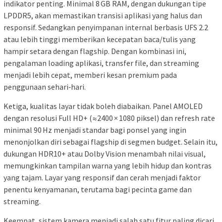
indikator penting. Minimal 8 GB RAM, dengan dukungan tipe
LPDDR5, akan memastikan transisi aplikasi yang halus dan
responsif. Sedangkan penyimpanan internal berbasis UFS 2.2
atau lebih tinggi memberikan kecepatan baca/tulis yang
hampir setara dengan flagship. Dengan kombinasi ini,
pengalaman loading aplikasi, transfer file, dan streaming
menjadi lebih cepat, memberi kesan premium pada
penggunaan sehari‑hari.
Ketiga, kualitas layar tidak boleh diabaikan. Panel AMOLED
dengan resolusi Full HD+ (≈2400 × 1080 piksel) dan refresh rate
minimal 90 Hz menjadi standar bagi ponsel yang ingin
menonjolkan diri sebagai flagship di segmen budget. Selain itu,
dukungan HDR10+ atau Dolby Vision menambah nilai visual,
memungkinkan tampilan warna yang lebih hidup dan kontras
yang tajam. Layar yang responsif dan cerah menjadi faktor
penentu kenyamanan, terutama bagi pecinta game dan
streaming.
Keempat, sistem kamera menjadi salah satu fitur paling dicari.