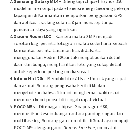
Samsung Galaxy M14
– Dilengkapi chipset Exynos 850,
model ini menonjol pada efisiensi energi. Seorang pekerja
lapangan di Kalimantan melaporkan penggunaan GPS
dan aplikasi tracking selama 8 jam nonstop tanpa
penurunan daya yang signifikan.
Xiaomi Redmi 10C
– Kamera makro 2 MP menjadi
sorotan bagi pecinta fotografi makro sederhana. Sebuah
komunitas pecinta tanaman hias di Jakarta
menggunakan Redmi 10C untuk mengabadikan detail
daun dan bunga, menghasilkan foto yang cukup detail
untuk keperluan posting media sosial.
Infinix Hot 20i
– Memiliki fitur AI Face Unlock yang cepat
dan akurat. Seorang pengusaha kecil di Medan
menyebutkan bahwa fitur ini menghemat waktu saat
membuka kunci ponsel di tengah rapat virtual.
POCO M5s
– Ditenagai chipset Snapdragon 680,
memberikan keseimbangan antara gaming ringan dan
multitasking. Seorang gamer mobile di Surabaya menguji
POCO M5s dengan game
Garena Free Fire
, mencatat