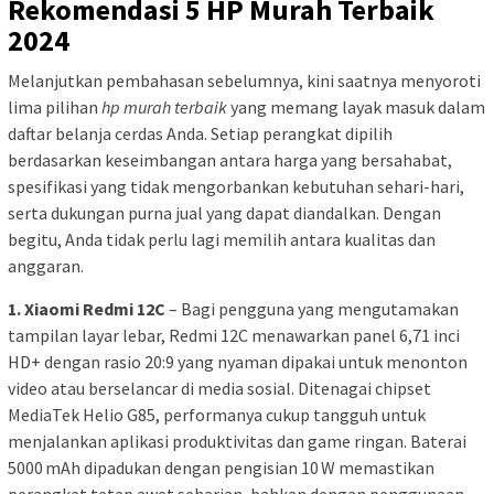
Rekomendasi 5 HP Murah Terbaik
2024
Melanjutkan pembahasan sebelumnya, kini saatnya menyoroti
lima pilihan
hp murah terbaik
yang memang layak masuk dalam
daftar belanja cerdas Anda. Setiap perangkat dipilih
berdasarkan keseimbangan antara harga yang bersahabat,
spesifikasi yang tidak mengorbankan kebutuhan sehari-hari,
serta dukungan purna jual yang dapat diandalkan. Dengan
begitu, Anda tidak perlu lagi memilih antara kualitas dan
anggaran.
1. Xiaomi Redmi 12C
– Bagi pengguna yang mengutamakan
tampilan layar lebar, Redmi 12C menawarkan panel 6,71 inci
HD+ dengan rasio 20:9 yang nyaman dipakai untuk menonton
video atau berselancar di media sosial. Ditenagai chipset
MediaTek Helio G85, performanya cukup tangguh untuk
menjalankan aplikasi produktivitas dan game ringan. Baterai
5000 mAh dipadukan dengan pengisian 10 W memastikan
perangkat tetap awet seharian, bahkan dengan penggunaan