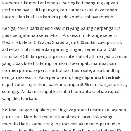
komentar‑komentar tersebut seringkali mengungkapkan
performa nyata di lapangan, terutama terkait daya tahan
baterai dan kualitas kamera pada kondisi cahaya rendah.
Ketiga, fokus pada spesifikasi inti yang paling berpengaruh
pada pengalaman sehari‑hari. Prosesor mid‑range seperti
MediaTek Helio G85 atau Snapdragon 680 sudah cukup untuk
aktivitas multimedia dan gaming ringan, sementara RAM
minimal 4 GB dan penyimpanan internal 64 GB menjadi standar
yang tidak boleh dikompromikan. Keempat, manfaatkan
momen promo seperti Harbolnas, flash sale, atau bundling
dengan aksesoris. Pada periode ini, harga
hp murah terbaik
dapat turun signifikan, bahkan sampai 30 % dari harga normal,
sehingga Anda mendapatkan nilai lebih untuk setiap rupiah
yang dikeluarkan.
Kelima, jangan lupakan pentingnya garansi resmi dan layanan
purna jual. Membeli melalui kanal resmi atau toko yang
memiliki kerja sama dengan produsen akan mempermudah
proses klaim jika terjadi kerusakan. Pastikan pula bahwa HP