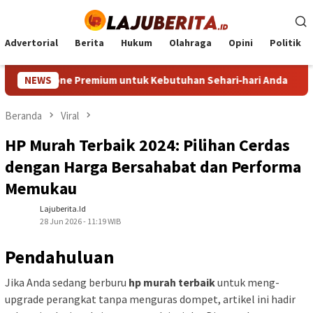
Loncat
ke
konten
Advertorial
Berita
Hukum
Olahraga
Opini
Politik
Premium untuk Kebutuhan Sehari‑hari Anda
NEWS
HP Mirip iPh
Beranda
Viral
HP Murah Terbaik 2024: Pilihan Cerdas
dengan Harga Bersahabat dan Performa
Memukau
Lajuberita.id
28 Jun 2026 - 11:19 WIB
Pendahuluan
Jika Anda sedang berburu
hp murah terbaik
untuk meng-
upgrade perangkat tanpa menguras dompet, artikel ini hadir