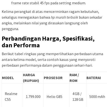
frame rate stabil 45 fps pada setting medium.
Kelima perangkat di atas mencerminkan ragam kebutuhan,
sekaligus menegaskan bahwa
hp murah terbaik
bukan sekadar
angka, melainkan nilai yang dirasakan langsung oleh
pengguna.
Perbandingan Harga, Spesifikasi,
dan Performa
Berikut tabel ringkas yang memperlihatkan perbedaan utama
antara kelima model, serta contoh kasus yang menyoroti
perbedaan performanya dalam penggunaan sehari‑hari.
HARGA
RAM /
MODEL
PROSESOR
BATERAI
(RUPIAH)
ROM
Realme
4 GB /
1.799.000
Helio G85
5000 mAh
C55
128 GB