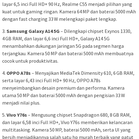
layar 6,5 inci Full HD+ 90 Hz, Realme C55 menjadi pilihan yang
kuat untuk gaming ringan. Kamera 64 MP dan baterai 5000 mAh
dengan fast charging 33 W melengkapi paket lengkap.
3.
Samsung Galaxy A14 5G
– Dilengkapi chipset Exynos 1330,
4 GB RAM, dan layar 6,6 inci Full HD+, Galaxy A14 5G
menambahkan dukungan jaringan 5G pada segmen harga
terjangkau. Kamera 50 MP dan baterai 5000 mAh membuatnya
cocok untuk produktivitas.
4.
OPPO A78s
– Menyajikan MediaTek Dimensity 610, 6 GB RAM,
serta layar 6,43 inci Full HD+ 90 Hz, OPPO A78s
menyeimbangkan desain premium dan performa. Kamera
utama 50 MP dan baterai 5000 mAh dengan pengisian 33 W
menjadi nilai plus.
5.
Vivo Y76s
– Mengusung chipset Snapdragon 680, 8 GB RAM,
dan layar 6,58 inci Full HD+, Vivo Y76s memberikan kelancaran
multitasking. Kamera 50 MP, baterai 5000 mAh, serta UI yang
bersih menjadikannya salah satu hp murah terbaik yang patut