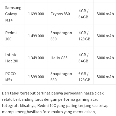
Samsung
4 GB /
Galaxy
1.699.000
Exynos 850
5000 mAh
64 GB
M14
Redmi
Snapdragon
4 GB /
1.499.000
5000 mAh
10C
680
128 GB
Infinix
4 GB /
1.349.000
Helio G85
5000 mAh
Hot 20i
64 GB
POCO
Snapdragon
6 GB /
1.599.000
5000 mAh
M5s
680
128 GB
Dari tabel tersebut terlihat bahwa perbedaan harga tidak
selalu berbanding lurus dengan performa gaming atau
fotografi. Misalnya, Redmi 10C yang paling terjangkau tetap
mampu menghasilkan foto makro yang memuaskan,