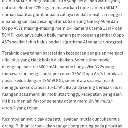
utama 50 MP, menghasilkan foto yang detail dan warna yang
natural. Realme C35 juga menawarkan triple‑camera 50 MP,
namun kualitas gambar pada cahaya rendah masih tertinggal
dibandingkan dua pesaing utama. Samsung Galaxy A04e dan
Oppo A57s masing‑masing memiliki kamera utama 13 MP dan
50 MP; keduanya cukup baik, namun pemrosesan gambar Oppo
A57s sedikit lebih halus berkat algoritma AI yang terintegrasi.
Terakhir, daya tahan baterai dan kecepatan pengisian menjadi
nilai plus yang tidak boleh diabaikan. Semua lima model
dilengkapi baterai 5000 mAh, namun hanya Vivo Y22s yang
menawarkan pengisian super cepat 33 W. Oppo A57s berada di
posisi kedua dengan 18 W VOOC, sementara sisanya masih
menggunakan standar 10‑15 W. Jika Anda sering berada di luar
ruangan atau memiliki mobilitas tinggi, kecepatan pengisian
ini bisa menjadi faktor penentu dalam memilih
hp murah
terbaik
yang tepat.
Kesimpulannya, tidak ada satu jawaban mutlak untuk semua
orang. Pilihan terbaik akan sangat bergantung pada prioritas