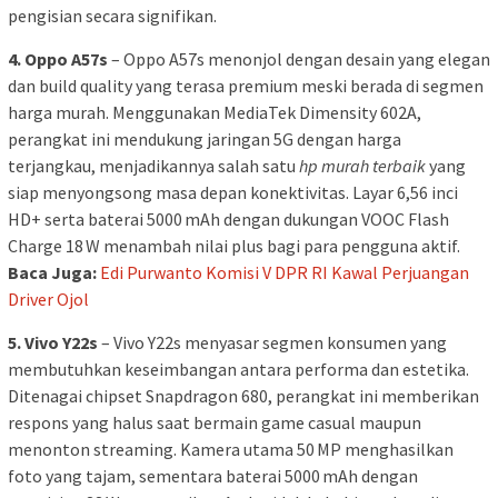
pengisian secara signifikan.
4. Oppo A57s
– Oppo A57s menonjol dengan desain yang elegan
dan build quality yang terasa premium meski berada di segmen
harga murah. Menggunakan MediaTek Dimensity 602A,
perangkat ini mendukung jaringan 5G dengan harga
terjangkau, menjadikannya salah satu
hp murah terbaik
yang
siap menyongsong masa depan konektivitas. Layar 6,56 inci
HD+ serta baterai 5000 mAh dengan dukungan VOOC Flash
Charge 18 W menambah nilai plus bagi para pengguna aktif.
Baca Juga:
Edi Purwanto Komisi V DPR RI Kawal Perjuangan
Driver Ojol
5. Vivo Y22s
– Vivo Y22s menyasar segmen konsumen yang
membutuhkan keseimbangan antara performa dan estetika.
Ditenagai chipset Snapdragon 680, perangkat ini memberikan
respons yang halus saat bermain game casual maupun
menonton streaming. Kamera utama 50 MP menghasilkan
foto yang tajam, sementara baterai 5000 mAh dengan