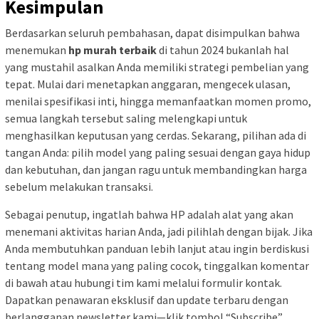
Kesimpulan
Berdasarkan seluruh pembahasan, dapat disimpulkan bahwa
menemukan
hp murah terbaik
di tahun 2024 bukanlah hal
yang mustahil asalkan Anda memiliki strategi pembelian yang
tepat. Mulai dari menetapkan anggaran, mengecek ulasan,
menilai spesifikasi inti, hingga memanfaatkan momen promo,
semua langkah tersebut saling melengkapi untuk
menghasilkan keputusan yang cerdas. Sekarang, pilihan ada di
tangan Anda: pilih model yang paling sesuai dengan gaya hidup
dan kebutuhan, dan jangan ragu untuk membandingkan harga
sebelum melakukan transaksi.
Sebagai penutup, ingatlah bahwa HP adalah alat yang akan
menemani aktivitas harian Anda, jadi pilihlah dengan bijak. Jika
Anda membutuhkan panduan lebih lanjut atau ingin berdiskusi
tentang model mana yang paling cocok, tinggalkan komentar
di bawah atau hubungi tim kami melalui formulir kontak.
Dapatkan penawaran eksklusif dan update terbaru dengan
berlangganan newsletter kami—klik tombol “Subscribe”