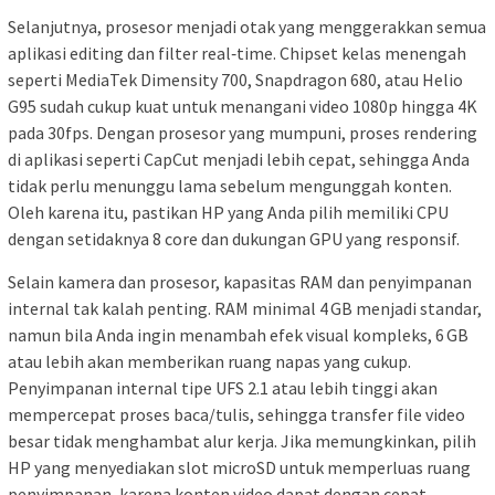
Selanjutnya, prosesor menjadi otak yang menggerakkan semua
aplikasi editing dan filter real‑time. Chipset kelas menengah
seperti MediaTek Dimensity 700, Snapdragon 680, atau Helio
G95 sudah cukup kuat untuk menangani video 1080p hingga 4K
pada 30fps. Dengan prosesor yang mumpuni, proses rendering
di aplikasi seperti CapCut menjadi lebih cepat, sehingga Anda
tidak perlu menunggu lama sebelum mengunggah konten.
Oleh karena itu, pastikan HP yang Anda pilih memiliki CPU
dengan setidaknya 8 core dan dukungan GPU yang responsif.
Selain kamera dan prosesor, kapasitas RAM dan penyimpanan
internal tak kalah penting. RAM minimal 4 GB menjadi standar,
namun bila Anda ingin menambah efek visual kompleks, 6 GB
atau lebih akan memberikan ruang napas yang cukup.
Penyimpanan internal tipe UFS 2.1 atau lebih tinggi akan
mempercepat proses baca/tulis, sehingga transfer file video
besar tidak menghambat alur kerja. Jika memungkinkan, pilih
HP yang menyediakan slot microSD untuk memperluas ruang
penyimpanan, karena konten video dapat dengan cepat