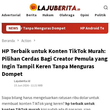
Loncat
ke
konten
Advertorial
Berita
Hukum
Olahraga
Opini
Politik
anpa Menguras Dompet
NEWS
HP Android Terbaik 2024: Panduan
Beranda
Action
HP Terbaik untuk Konten TikTok Murah:
Pilihan Cerdas Bagi Creator Pemula yang
Ingin Tampil Keren Tanpa Menguras
Dompet
Lajuberita.id
15 Jun 2026 - 11:21 WIB
Siapa bilang harus mengeluarkan ratusan ribu dolar untuk
membuat konten TikTok yang keren?
hp terbaik untuk
konten TikTok murah
kini sudah ada di pasaran, siap