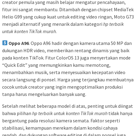
creator pemula yang masih belajar mengatur pencahayaan,
fitur ini sangat membantu. Ditambah dengan chipset MediaTek
Helio G99 yang cukup kuat untuk editing video ringan, Moto G73
menjadi alternatif yang menarik dalam kategori
hp terbaik
untuk konten TikTok murah
.
Oppo A96
. Oppo A96 hadir dengan kamera utama 50 MP dan
dukungan HDR video, memberikan rentang dinamis yang baik
pada konten TikTok. Fitur ColorOS 13 juga menyertakan mode
“Quick Edit” yang memungkinkan kamu memotong,
menambahkan musik, serta menyesuaikan kecepatan video
secara langsung di ponsel. Harga yang terjangkau membuatnya
cocok untuk creator yang ingin mengoptimalkan produksi
tanpa harus mengeluarkan banyak uang.
Setelah melihat beberapa model di atas, penting untuk diingat
bahwa pilihan
hp terbaik untuk konten TikTok murah
tidak hanya
bergantung pada resolusi kamera semata. Faktor seperti
stabilisasi, kemampuan merekam dalam kondisi cahaya
rendah, dan dukungan software editing di dalam ponsel juga