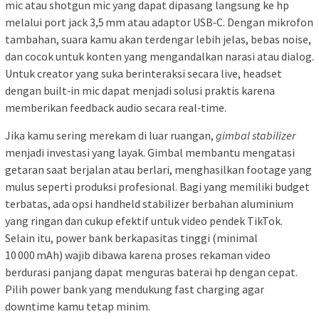
mic atau shotgun mic yang dapat dipasang langsung ke hp
melalui port jack 3,5 mm atau adaptor USB‑C. Dengan mikrofon
tambahan, suara kamu akan terdengar lebih jelas, bebas noise,
dan cocok untuk konten yang mengandalkan narasi atau dialog.
Untuk creator yang suka berinteraksi secara live, headset
dengan built‑in mic dapat menjadi solusi praktis karena
memberikan feedback audio secara real‑time.
Jika kamu sering merekam di luar ruangan,
gimbal stabilizer
menjadi investasi yang layak. Gimbal membantu mengatasi
getaran saat berjalan atau berlari, menghasilkan footage yang
mulus seperti produksi profesional. Bagi yang memiliki budget
terbatas, ada opsi handheld stabilizer berbahan aluminium
yang ringan dan cukup efektif untuk video pendek TikTok.
Selain itu, power bank berkapasitas tinggi (minimal
10 000 mAh) wajib dibawa karena proses rekaman video
berdurasi panjang dapat menguras baterai hp dengan cepat.
Pilih power bank yang mendukung fast charging agar
downtime kamu tetap minim.