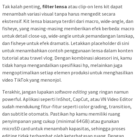
Tak kalah penting,
filter lensa
atau clip‑on lens kit dapat
menambah variasi visual tanpa harus mengedit secara
ekstensif. Kit lensa biasanya terdiri dari macro, wide‑angle, dan
fisheye, yang masing‑masing memberikan efek berbeda: macro
untuk detail close‑up, wide‑angle untuk pemandangan lanskap,
dan fisheye untuk efek dramatis. Letakkan placeholder di sini
untuk menambahkan contoh penggunaan lensa dalam konten
tutorial atau travel vlog. Dengan kombinasi aksesori ini, kamu
tidak hanya mengandalkan spesifikasi hp, melainkan juga
mengoptimalkan setiap elemen produksi untuk menghasilkan
video TikTok yang menonjol.
Terakhir, jangan lupakan
software editing
yang ringan namun
powerful. Aplikasi seperti InShot, CapCut, atau VN Video Editor
sudah mendukung fitur-fitur seperti color grading, transition,
dan subtitle otomatis. Pastikan hp kamu memiliki ruang
penyimpanan yang cukup (minimal 64 GB) atau gunakan
microSD card untuk menambah kapasitas, sehingga proses
editing tidak terhambat oleh keterbatasan ruang. Dengan