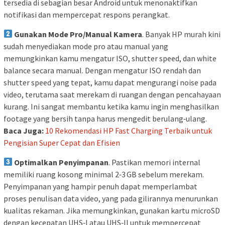
tersedia di sebagian besar Android untuk menonaktifkan
notifikasi dan mempercepat respons perangkat.
Gunakan Mode Pro/Manual Kamera
. Banyak HP murah kini
sudah menyediakan mode pro atau manual yang
memungkinkan kamu mengatur ISO, shutter speed, dan white
balance secara manual. Dengan mengatur ISO rendah dan
shutter speed yang tepat, kamu dapat mengurangi noise pada
video, terutama saat merekam di ruangan dengan pencahayaan
kurang. Ini sangat membantu ketika kamu ingin menghasilkan
footage yang bersih tanpa harus mengedit berulang‑ulang.
Baca Juga:
10 Rekomendasi HP Fast Charging Terbaik untuk
Pengisian Super Cepat dan Efisien
Optimalkan Penyimpanan
. Pastikan memori internal
memiliki ruang kosong minimal 2‑3 GB sebelum merekam.
Penyimpanan yang hampir penuh dapat memperlambat
proses penulisan data video, yang pada gilirannya menurunkan
kualitas rekaman. Jika memungkinkan, gunakan kartu microSD
dengan kecepatan UHS‑I atau UHS‑II untuk mempercepat