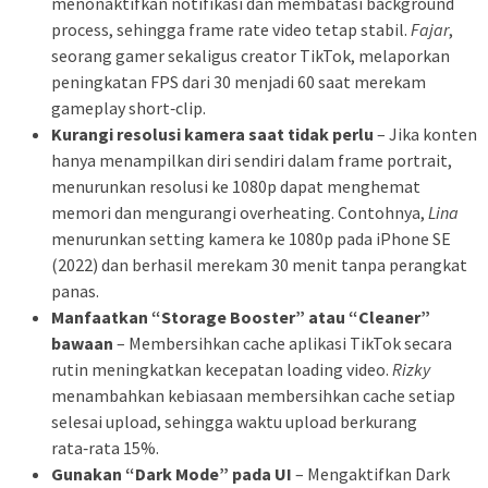
menonaktifkan notifikasi dan membatasi background
process, sehingga frame rate video tetap stabil.
Fajar
,
seorang gamer sekaligus creator TikTok, melaporkan
peningkatan FPS dari 30 menjadi 60 saat merekam
gameplay short‑clip.
Kurangi resolusi kamera saat tidak perlu
– Jika konten
hanya menampilkan diri sendiri dalam frame portrait,
menurunkan resolusi ke 1080p dapat menghemat
memori dan mengurangi overheating. Contohnya,
Lina
menurunkan setting kamera ke 1080p pada iPhone SE
(2022) dan berhasil merekam 30 menit tanpa perangkat
panas.
Manfaatkan “Storage Booster” atau “Cleaner”
bawaan
– Membersihkan cache aplikasi TikTok secara
rutin meningkatkan kecepatan loading video.
Rizky
menambahkan kebiasaan membersihkan cache setiap
selesai upload, sehingga waktu upload berkurang
rata‑rata 15%.
Gunakan “Dark Mode” pada UI
– Mengaktifkan Dark