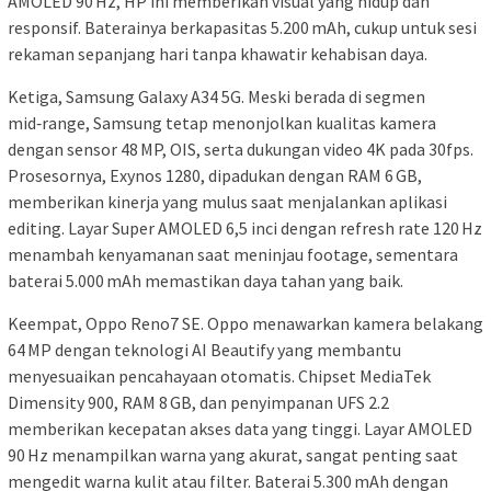
AMOLED 90 Hz, HP ini memberikan visual yang hidup dan
responsif. Baterainya berkapasitas 5.200 mAh, cukup untuk sesi
rekaman sepanjang hari tanpa khawatir kehabisan daya.
Ketiga, Samsung Galaxy A34 5G. Meski berada di segmen
mid‑range, Samsung tetap menonjolkan kualitas kamera
dengan sensor 48 MP, OIS, serta dukungan video 4K pada 30fps.
Prosesornya, Exynos 1280, dipadukan dengan RAM 6 GB,
memberikan kinerja yang mulus saat menjalankan aplikasi
editing. Layar Super AMOLED 6,5 inci dengan refresh rate 120 Hz
menambah kenyamanan saat meninjau footage, sementara
baterai 5.000 mAh memastikan daya tahan yang baik.
Keempat, Oppo Reno7 SE. Oppo menawarkan kamera belakang
64 MP dengan teknologi AI Beautify yang membantu
menyesuaikan pencahayaan otomatis. Chipset MediaTek
Dimensity 900, RAM 8 GB, dan penyimpanan UFS 2.2
memberikan kecepatan akses data yang tinggi. Layar AMOLED
90 Hz menampilkan warna yang akurat, sangat penting saat
mengedit warna kulit atau filter. Baterai 5.300 mAh dengan