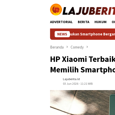
Loncat
ke
konten
ADVERTORIAL
BERITA
HUKUM
O
h Spek Dewa: Temukan Smartphone Bergaransi Tinggi dengan P
NEWS
Beranda
Comedy
HP Xiaomi Terbai
Memilih Smartph
Lajuberita.id
03 Jun 2026 - 11:21 WIB