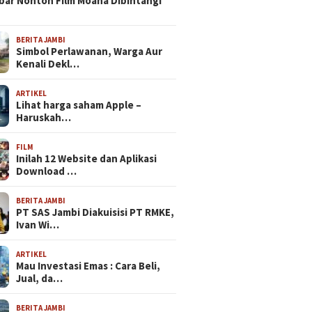
bar Nonton Film Moana Dibintangi
BERITA JAMBI
Simbol Perlawanan, Warga Aur
Kenali Dekl…
ARTIKEL
Lihat harga saham Apple –
Haruskah…
FILM
Inilah 12 Website dan Aplikasi
Download …
BERITA JAMBI
PT SAS Jambi Diakuisisi PT RMKE,
Ivan Wi…
ARTIKEL
Mau Investasi Emas : Cara Beli,
Jual, da…
BERITA JAMBI