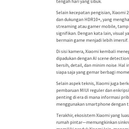
tengah hari yang sibuk.
Selain kecepatan pengisian, Xiaomi
dan dukungan HDR10+, yang menghasi
streaming atau gamer mobile, tamp
signifikan. Dengan kata lain, visu
bermain game menjadi lebih imersif.
Di sisi kamera, Xiaomi kembali mene
dipadukan dengan AI scene detection.
bersih, detail, dan minim noise. Hal 
siapa saja yang gemar berbagi mome
Selain aspek teknis, Xiaomi juga b
pembaruan MIUI reguler dan enkrips
penting di era di mana informasi pri
menggunakan smartphone dengan ten
Terakhir, ekosistem Xiaomi yang lu
rumah pintar—memungkinkan sinkroni
memiliki produk Xiaomi lain, menamb