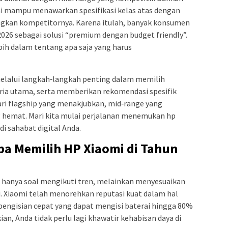
ni mampu menawarkan spesifikasi kelas atas dengan
ingkan kompetitornya. Karena itulah, banyak konsumen
026 sebagai solusi “premium dengan budget friendly”.
bih dalam tentang apa saja yang harus
elalui langkah‑langkah penting dalam memilih
ia utama, serta memberikan rekomendasi spesifik
ri flagship yang menakjubkan, mid‑range yang
g hemat. Mari kita mulai perjalanan menemukan hp
i sahabat digital Anda.
a Memilih HP Xiaomi di Tahun
k hanya soal mengikuti tren, melainkan menyesuaikan
. Xiaomi telah menorehkan reputasi kuat dalam hal
pengisian cepat yang dapat mengisi baterai hingga 80%
n, Anda tidak perlu lagi khawatir kehabisan daya di