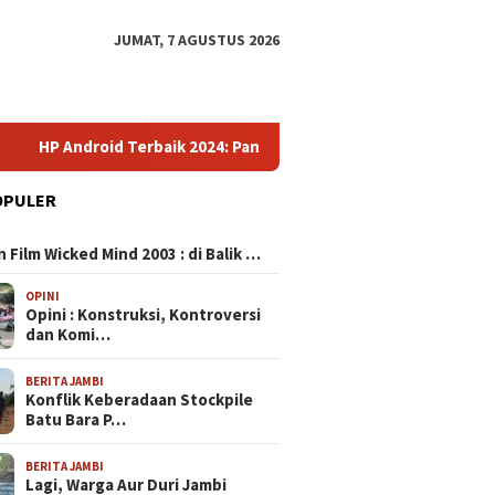
JUMAT, 7 AGUSTUS 2026
ik 2024: Panduan Lengkap Pilih Smartphone Impresif dengan Kua
OPULER
N
 Film Wicked Mind 2003 : di Balik …
OPINI
Opini : Konstruksi, Kontroversi
dan Komi…
BERITA JAMBI
Konflik Keberadaan Stockpile
Batu Bara P…
BERITA JAMBI
Lagi, Warga Aur Duri Jambi