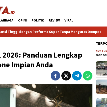
LAHRAGA
OPINI
POLITIK
REVIEW
VIRAL
erforma Super Tanpa Menguras Dompet
HP Android Terba
TERP
NONTO
k 2026: Panduan Lengkap
Nonton
one Impian Anda