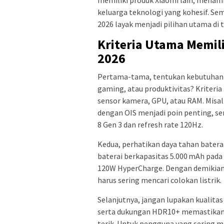
keluarga teknologi yang kohesif. Se
2026 layak menjadi pilihan utama di t
Kriteria Utama Memil
2026
Pertama-tama, tentukan kebutuhan 
gaming, atau produktivitas? Kriteria
sensor kamera, GPU, atau RAM. Misal
dengan OIS menjadi poin penting, 
8 Gen 3 dan refresh rate 120Hz.
Kedua, perhatikan daya tahan bater
baterai berkapasitas 5.000 mAh pada
120W HyperCharge. Dengan demikian
harus sering mencari colokan listrik.
Selanjutnya, jangan lupakan kualitas
serta dukungan HDR10+ memastikan t
terik. Untuk pengguna yang sering 