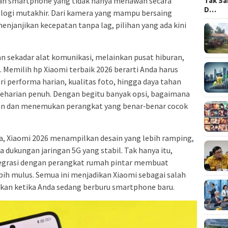
Tak Sa
an smartphone yang tidak hanya menawan secara
D…
ologi mutakhir. Dari kamera yang mampu bersaing
njanjikan kecepatan tanpa lag, pilihan yang ada kini
an sekadar alat komunikasi, melainkan pusat hiburan,
 Memilih hp Xiaomi terbaik 2026 berarti Anda harus
 performa harian, kualitas foto, hingga daya tahan
eharian penuh. Dengan begitu banyak opsi, bagaimana
van dan menemukan perangkat yang benar‑benar cocok
, Xiaomi 2026 menampilkan desain yang lebih ramping,
ta dukungan jaringan 5G yang stabil. Tak hanya itu,
tegrasi dengan perangkat rumah pintar membuat
h mulus. Semua ini menjadikan Xiaomi sebagai salah
kan ketika Anda sedang berburu smartphone baru.