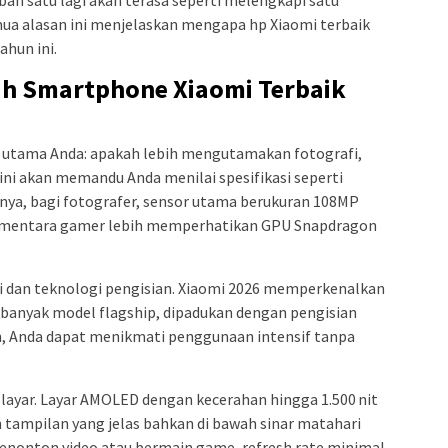
mua alasan ini menjelaskan mengapa hp Xiaomi terbaik
ahun ini.
ih Smartphone Xiaomi Terbaik
utama Anda: apakah lebih mengutamakan fotografi,
 ini akan memandu Anda menilai spesifikasi seperti
nya, bagi fotografer, sensor utama berukuran 108MP
sementara gamer lebih memperhatikan GPU Snapdragon
ai dan teknologi pengisian. Xiaomi 2026 memperkenalkan
 banyak model flagship, dipadukan dengan pengisian
, Anda dapat menikmati penggunaan intensif tanpa
 layar. Layar AMOLED dengan kecerahan hingga 1.500 nit
ampilan yang jelas bahkan di bawah sinar matahari
menonton video atau bermain game, refresh rate minimal