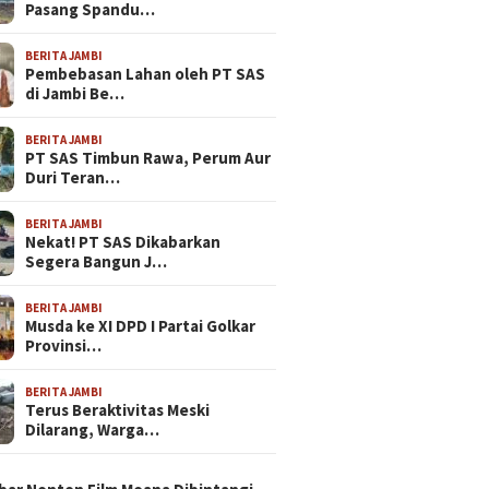
Pasang Spandu…
BERITA JAMBI
Pembebasan Lahan oleh PT SAS
di Jambi Be…
BERITA JAMBI
PT SAS Timbun Rawa, Perum Aur
Duri Teran…
BERITA JAMBI
Nekat! PT SAS Dikabarkan
Segera Bangun J…
BERITA JAMBI
Musda ke XI DPD I Partai Golkar
Provinsi…
BERITA JAMBI
Terus Beraktivitas Meski
Dilarang, Warga…
N