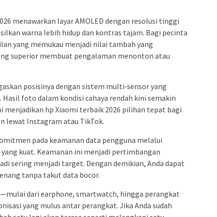
 2026 menawarkan layar AMOLED dengan resolusi tinggi
lkan warna lebih hidup dan kontras tajam. Bagi pecinta
ilan yang memukau menjadi nilai tambah yang
al yang superior membuat pengalaman menonton atau
gaskan posisinya dengan sistem multi‑sensor yang
 Hasil foto dalam kondisi cahaya rendah kini semakin
ini menjadikan hp Xiaomi terbaik 2026 pilihan tepat bagi
n lewat Instagram atau TikTok.
erkomitmen pada keamanan data pengguna melalui
i yang kuat. Keamanan ini menjadi pertimbangan
badi sering menjadi target. Dengan demikian, Anda dapat
ang tanpa takut data bocor.
as—mulai dari earphone, smartwatch, hingga perangkat
sasi yang mulus antar perangkat. Jika Anda sudah
ah satu lagi akan terasa seperti melengkapi satu