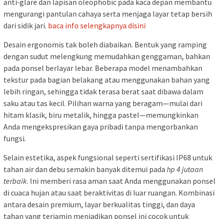
anti‑glare dan lapisan oleophobic pada kaca depan membantu
mengurangi pantulan cahaya serta menjaga layar tetap bersih
dari sidik jari.
baca info selengkapnya disini
Desain ergonomis tak boleh diabaikan. Bentuk yang ramping
dengan sudut melengkung memudahkan genggaman, bahkan
pada ponsel berlayar lebar. Beberapa model menambahkan
tekstur pada bagian belakang atau menggunakan bahan yang
lebih ringan, sehingga tidak terasa berat saat dibawa dalam
saku atau tas kecil. Pilihan warna yang beragam—mulai dari
hitam klasik, biru metalik, hingga pastel—memungkinkan
Anda mengekspresikan gaya pribadi tanpa mengorbankan
fungsi.
Selain estetika, aspek fungsional seperti sertifikasi IP68 untuk
tahan air dan debu semakin banyak ditemui pada
hp 4 jutaan
terbaik
. Ini memberi rasa aman saat Anda menggunakan ponsel
di cuaca hujan atau saat beraktivitas di luar ruangan. Kombinasi
antara desain premium, layar berkualitas tinggi, dan daya
tahan yang terjamin menjadikan ponsel ini cocok untuk