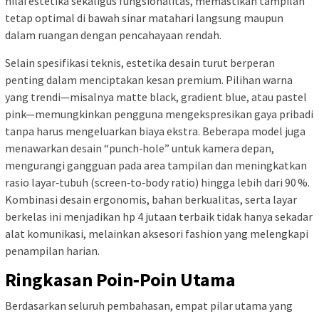
nilai estetika sekaligus fungsionalitas, memastikan tampilan
tetap optimal di bawah sinar matahari langsung maupun
dalam ruangan dengan pencahayaan rendah.
Selain spesifikasi teknis, estetika desain turut berperan
penting dalam menciptakan kesan premium. Pilihan warna
yang trendi—misalnya matte black, gradient blue, atau pastel
pink—memungkinkan pengguna mengekspresikan gaya pribadi
tanpa harus mengeluarkan biaya ekstra. Beberapa model juga
menawarkan desain “punch‑hole” untuk kamera depan,
mengurangi gangguan pada area tampilan dan meningkatkan
rasio layar‑tubuh (screen‑to‑body ratio) hingga lebih dari 90 %.
Kombinasi desain ergonomis, bahan berkualitas, serta layar
berkelas ini menjadikan hp 4 jutaan terbaik tidak hanya sekadar
alat komunikasi, melainkan aksesori fashion yang melengkapi
penampilan harian.
Ringkasan Poin‑Poin Utama
Berdasarkan seluruh pembahasan, empat pilar utama yang