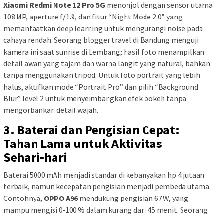
Xiaomi Redmi Note 12 Pro 5G
menonjol dengan sensor utama
108 MP, aperture f/1.9, dan fitur “Night Mode 2.0” yang
memanfaatkan deep learning untuk mengurangi noise pada
cahaya rendah. Seorang blogger travel di Bandung menguji
kamera ini saat sunrise di Lembang; hasil foto menampilkan
detail awan yang tajam dan warna langit yang natural, bahkan
tanpa menggunakan tripod. Untuk foto portrait yang lebih
halus, aktifkan mode “Portrait Pro” dan pilih “Background
Blur” level 2 untuk menyeimbangkan efek bokeh tanpa
mengorbankan detail wajah.
3. Baterai dan Pengisian Cepat:
Tahan Lama untuk Aktivitas
Sehari‑hari
Baterai 5000 mAh menjadi standar di kebanyakan hp 4 jutaan
terbaik, namun kecepatan pengisian menjadi pembeda utama.
Contohnya,
OPPO A96
mendukung pengisian 67 W, yang
mampu mengisi 0‑100 % dalam kurang dari 45 menit. Seorang