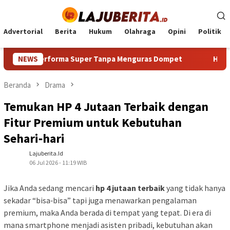
Loncat
ke
konten
Advertorial
Berita
Hukum
Olahraga
Opini
Politik
Super Tanpa Menguras Dompet
NEWS
HP Android Terbaik 2024:
Beranda
Drama
Temukan HP 4 Jutaan Terbaik dengan
Fitur Premium untuk Kebutuhan
Sehari‑hari
Lajuberita.id
06 Jul 2026 - 11:19 WIB
Jika Anda sedang mencari
hp 4 jutaan terbaik
yang tidak hanya
sekadar “bisa‑bisa” tapi juga menawarkan pengalaman
premium, maka Anda berada di tempat yang tepat. Di era di
mana smartphone menjadi asisten pribadi, kebutuhan akan