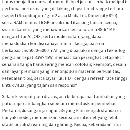
harus menjadi acuan saat memilih hp 4 jutaan terbaik meliputi:
pertama, performa yang didukung chipset mid‑range terbaru
(seperti Snapdragon 7 gen 2 atau MediaTek Dimensity 820)
serta RAM minimal 6 GB untuk multitasking lancar; kedua,
sistem kamera yang menawarkan sensor utama 48‑64 MP
dengan fitur AI, OIS, serta mode malam yang dapat
menaklukkan kondisi cahaya minim; ketiga, baterai
berkapasitas 5000‑6000 mAh yang dipadukan dengan teknologi
pengisian cepat 33W‑45W, memastikan perangkat tetap aktif
seharian tanpa harus sering mencari colokan; keempat, desain
dan layar premium yang menonjolkan material berkualitas,
ketebalan tipis, serta layar Full HD+ dengan refresh rate tinggi
untuk visual yang tajam dan responsif.
Selain keempat poin di atas, ada beberapa hal tambahan yang
patut dipertimbangkan sebelum memutuskan pembelian.
Pertama, dukungan jaringan 5G yang kini menjadi standar di
banyak model, memberikan kecepatan internet yang lebih
stabil untuk streaming dan gaming. Kedua, keberadaan fitur