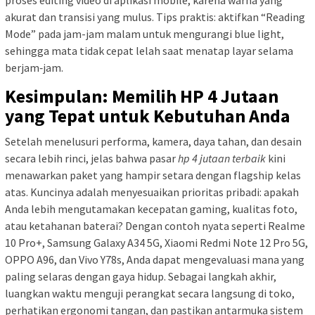
akurat dan transisi yang mulus. Tips praktis: aktifkan “Reading
Mode” pada jam-jam malam untuk mengurangi blue light,
sehingga mata tidak cepat lelah saat menatap layar selama
berjam‑jam.
Kesimpulan: Memilih HP 4 Jutaan
yang Tepat untuk Kebutuhan Anda
Setelah menelusuri performa, kamera, daya tahan, dan desain
secara lebih rinci, jelas bahwa pasar
hp 4 jutaan terbaik
kini
menawarkan paket yang hampir setara dengan flagship kelas
atas. Kuncinya adalah menyesuaikan prioritas pribadi: apakah
Anda lebih mengutamakan kecepatan gaming, kualitas foto,
atau ketahanan baterai? Dengan contoh nyata seperti Realme
10 Pro+, Samsung Galaxy A34 5G, Xiaomi Redmi Note 12 Pro 5G,
OPPO A96, dan Vivo Y78s, Anda dapat mengevaluasi mana yang
paling selaras dengan gaya hidup. Sebagai langkah akhir,
luangkan waktu menguji perangkat secara langsung di toko,
perhatikan ergonomi tangan, dan pastikan antarmuka sistem