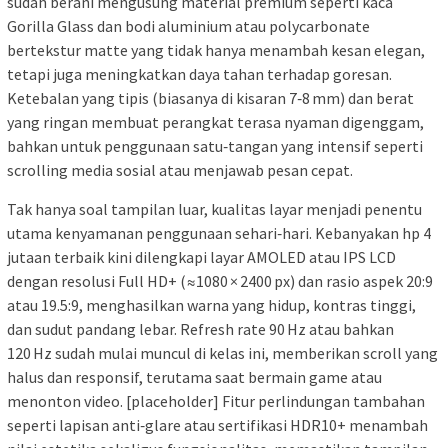
sudah berani mengusung material premium seperti kaca
Gorilla Glass dan bodi aluminium atau polycarbonate
bertekstur matte yang tidak hanya menambah kesan elegan,
tetapi juga meningkatkan daya tahan terhadap goresan.
Ketebalan yang tipis (biasanya di kisaran 7‑8 mm) dan berat
yang ringan membuat perangkat terasa nyaman digenggam,
bahkan untuk penggunaan satu‑tangan yang intensif seperti
scrolling media sosial atau menjawab pesan cepat.
Tak hanya soal tampilan luar, kualitas layar menjadi penentu
utama kenyamanan penggunaan sehari‑hari. Kebanyakan hp 4
jutaan terbaik kini dilengkapi layar AMOLED atau IPS LCD
dengan resolusi Full HD+ (≈1080 × 2400 px) dan rasio aspek 20:9
atau 19.5:9, menghasilkan warna yang hidup, kontras tinggi,
dan sudut pandang lebar. Refresh rate 90 Hz atau bahkan
120 Hz sudah mulai muncul di kelas ini, memberikan scroll yang
halus dan responsif, terutama saat bermain game atau
menonton video.
[placeholder]
Fitur perlindungan tambahan
seperti lapisan anti‑glare atau sertifikasi HDR10+ menambah