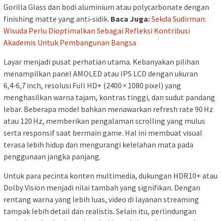
Gorilla Glass dan bodi aluminium atau polycarbonate dengan
finishing matte yang anti‑sidik.
Baca Juga:
Sekda Sudirman:
Wisuda Perlu Dioptimalkan Sebagai Refleksi Kontribusi
Akademis Untuk Pembangunan Bangsa
Layar menjadi pusat perhatian utama. Kebanyakan pilihan
menampilkan panel AMOLED atau IPS LCD dengan ukuran
6,4‑6,7 inch, resolusi Full HD+ (2400 × 1080 pixel) yang
menghasilkan warna tajam, kontras tinggi, dan sudut pandang
lebar. Beberapa model bahkan menawarkan refresh rate 90 Hz
atau 120 Hz, memberikan pengalaman scrolling yang mulus
serta responsif saat bermain game. Hal ini membuat visual
terasa lebih hidup dan mengurangi kelelahan mata pada
penggunaan jangka panjang.
Untuk para pecinta konten multimedia, dukungan HDR10+ atau
Dolby Vision menjadi nilai tambah yang signifikan. Dengan
rentang warna yang lebih luas, video di layanan streaming
tampak lebih detail dan realistis. Selain itu, perlindungan