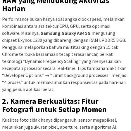
RAM yang Mendukung Aktivitas
Harian
Performance bukan hanya soal angka clock speed, melainkan
kombinasi antara arsitektur CPU, GPU, serta optimasi
software. Misalnya,
Samsung Galaxy A34 5G
mengusung
chipset Exynos 1280 yang dibarengi dengan RAM LPDDR5 8 GB.
Pengguna melaporkan bahwa multitasking dengan 15 tab
Chrome terbuka bersamaan tetap terasa lancar, berkat
teknologi “Dynamic Frequency Scaling” yang menyesuaikan
kecepatan prosesor secara real‑time. Tips tambahan: aktifkan
“Developer Options” → “Limit background processes” menjadi
“4 proses” untuk memaksimalkan responsivitas pada hari‑hari
yang penuh aplikasi berat.
2. Kamera Berkualitas: Fitur
Fotografi untuk Setiap Momen
Kualitas foto tidak hanya dipengaruhi sensor megapiksel,
melainkan juga ukuran pixel, aperture, serta algoritma AI.