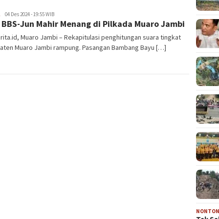
Lajuberita.id
04 Des 2024 - 19:55 WIB
 BBS-Jun Mahir Menang di Pilkada Muaro Jambi
rita.id, Muaro Jambi – Rekapitulasi penghitungan suara tingkat
aten Muaro Jambi rampung. Pasangan Bambang Bayu […]
NONTO