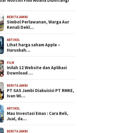
bar Nonton Film Moana Dibintangi
BERITA JAMBI
Simbol Perlawanan, Warga Aur
Kenali Dekl…
ARTIKEL
Lihat harga saham Apple –
Haruskah…
FILM
Inilah 12 Website dan Aplikasi
Download …
BERITA JAMBI
PT SAS Jambi Diakuisisi PT RMKE,
Ivan Wi…
ARTIKEL
Mau Investasi Emas : Cara Beli,
Jual, da…
BERITA JAMBI