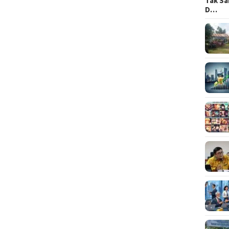
Tak Sa
D…