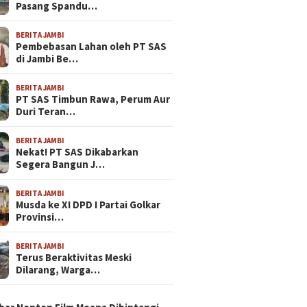
Pasang Spandu…
BERITA JAMBI
Pembebasan Lahan oleh PT SAS
di Jambi Be…
BERITA JAMBI
PT SAS Timbun Rawa, Perum Aur
Duri Teran…
BERITA JAMBI
Nekat! PT SAS Dikabarkan
Segera Bangun J…
BERITA JAMBI
Musda ke XI DPD I Partai Golkar
Provinsi…
BERITA JAMBI
Terus Beraktivitas Meski
Dilarang, Warga…
N