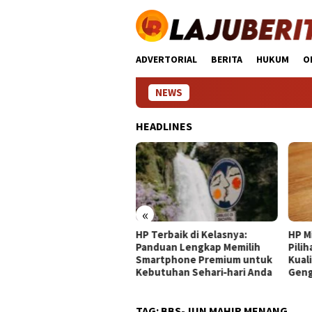
Loncat
ke
konten
ADVERTORIAL
BERITA
HUKUM
O
NEWS
HEADLINES
Pilihan HP 4 Jutaan
baik yang Wajib Kamu
iki di 2024
«
HP Terbaik di Kelasnya:
HP M
Panduan Lengkap Memilih
Pili
Smartphone Premium untuk
Kuali
Kebutuhan Sehari‑hari Anda
Gen
TAG:
BBS-JUN MAHIR MENANG