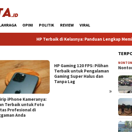
LAHRAGA
OPINI
POLITIK
REVIEW
VIRAL
HP Terbaik di Kelasnya: Panduan Lengkap Memilih 
TERP
NONTO
HP Gaming 120 FPS: Pilihan
Nonton
Terbaik untuk Pengalaman
Gaming Super Halus dan
Tanpa Lag
»
irip iPhone Kameranya:
HP Gam
han Terbaik untuk Foto
Terba
tas Profesional di
denga
ggaman Anda