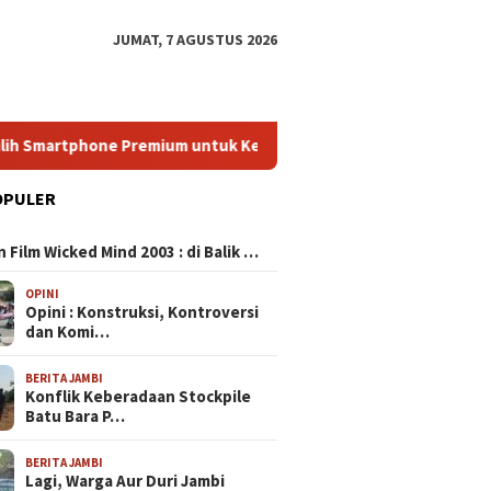
JUMAT, 7 AGUSTUS 2026
Smartphone Premium untuk Kebutuhan Sehari‑hari Anda
H
OPULER
N
10 Pilihan HP 4 Jutaan
 Film Wicked Mind 2003 : di Balik …
Terbaik yang Wajib Kamu
Miliki di 2024
OPINI
Opini : Konstruksi, Kontroversi
dan Komi…
ing 4 Jutaan: Pilihan
HP Terba
BERITA JAMBI
ik untuk Gamer Budget
Panduan
Konflik Keberadaan Stockpile
n Performa Maksimal
Smartp
Batu Bara P…
Kebutuh
BERITA JAMBI
Lagi, Warga Aur Duri Jambi