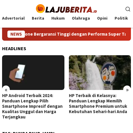
Loncat
ke
konten
Advertorial
Berita
Hukum
Olahraga
Opini
Politik
martphone Bergaransi Tinggi dengan Performa Super Tanpa Me
NEWS
HEADLINES
«
»
HP Android Terbaik 2024:
HP Terbaik di Kelasnya:
Panduan Lengkap Pilih
Panduan Lengkap Memilih
Smartphone Impresif dengan
Smartphone Premium untuk
Kualitas Unggul dan Harga
Kebutuhan Sehari‑hari Anda
Terjangkau