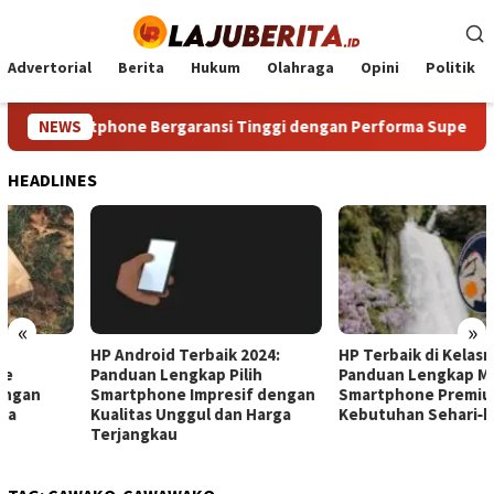
Loncat
ke
konten
Advertorial
Berita
Hukum
Olahraga
Opini
Politik
an Smartphone Bergaransi Tinggi dengan Performa Super Tanp
NEWS
HEADLINES
«
»
HP Android Terbaik 2024:
HP Terbaik di Kelasnya:
Panduan Lengkap Pilih
Panduan Lengkap Memilih
Smartphone Impresif dengan
Smartphone Premium untuk
Kualitas Unggul dan Harga
Kebutuhan Sehari‑hari Anda
Terjangkau