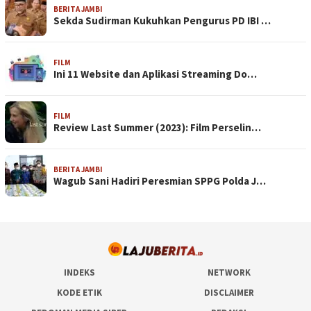
BERITA JAMBI
Sekda Sudirman Kukuhkan Pengurus PD IBI …
FILM
Ini 11 Website dan Aplikasi Streaming Do…
FILM
Review Last Summer (2023): Film Perselin…
BERITA JAMBI
Wagub Sani Hadiri Peresmian SPPG Polda J…
INDEKS
NETWORK
KODE ETIK
DISCLAIMER