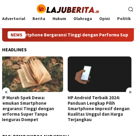
Loncat
ke
konten
Advertorial
Berita
Hukum
Olahraga
Opini
Politik
kan Smartphone Bergaransi Tinggi dengan Performa Super Ta
NEWS
HEADLINES
«
»
HP Android Terbaik 2024:
HP Terbaik di Kelasnya:
Panduan Lengkap Pilih
Panduan Lengkap Memilih
Smartphone Impresif dengan
Smartphone Premium untuk
Kualitas Unggul dan Harga
Kebutuhan Sehari‑hari Anda
Terjangkau