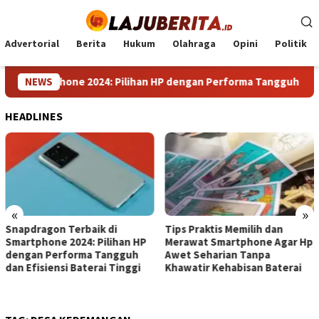
Loncat
ke
konten
Advertorial
Berita
Hukum
Olahraga
Opini
Politik
i Smartphone 2024: Pilihan HP dengan Performa Tangguh dan Efis
NEWS
HEADLINES
«
»
n Terbaik di
Tips Praktis Memilih dan
Edi Purwa
e 2024: Pilihan HP
Merawat Smartphone Agar Hp
Telaga Ka
erforma Tangguh
Awet Seharian Tanpa
Langkah 
nsi Baterai Tinggi
Khawatir Kehabisan Baterai
Kota Jamb