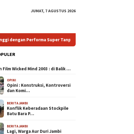
JUMAT, 7 AGUSTUS 2026
ngan Performa Super Tanpa Menguras Dompet
HP Android
OPULER
N
ing 120 FPS: Pilihan
 Film Wicked Mind 2003 : di Balik …
ik untuk Pengalaman
 Super Halus dan
OPINI
 Lag
Opini : Konstruksi, Kontroversi
dan Komi…
HP Murah Spek Dewa:
HP Andr
BERITA JAMBI
Temukan Smartphone
Panduan
Konflik Keberadaan Stockpile
Bergaransi Tinggi dengan
Smartph
Batu Bara P…
Performa Super Tanpa
dengan 
Menguras Dompet
Harga T
BERITA JAMBI
Lagi, Warga Aur Duri Jambi