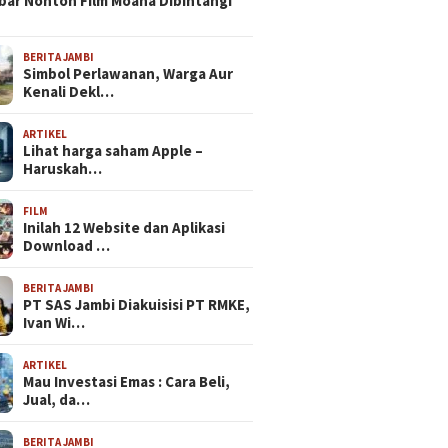
bar Nonton Film Moana Dibintangi
BERITA JAMBI
Simbol Perlawanan, Warga Aur
Kenali Dekl…
ARTIKEL
Lihat harga saham Apple –
Haruskah…
FILM
Inilah 12 Website dan Aplikasi
Download …
BERITA JAMBI
PT SAS Jambi Diakuisisi PT RMKE,
Ivan Wi…
ARTIKEL
Mau Investasi Emas : Cara Beli,
Jual, da…
BERITA JAMBI