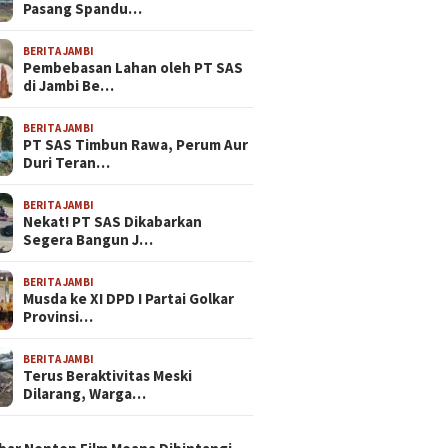
Pasang Spandu…
BERITA JAMBI
Pembebasan Lahan oleh PT SAS
di Jambi Be…
BERITA JAMBI
PT SAS Timbun Rawa, Perum Aur
Duri Teran…
BERITA JAMBI
Nekat! PT SAS Dikabarkan
Segera Bangun J…
BERITA JAMBI
Musda ke XI DPD I Partai Golkar
Provinsi…
BERITA JAMBI
Terus Beraktivitas Meski
Dilarang, Warga…
N