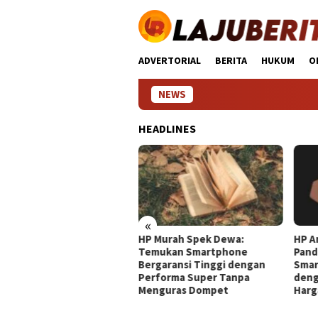
Loncat
ke
konten
ADVERTORIAL
BERITA
HUKUM
O
NEWS
HP
HEADLINES
«
 Murah Spek Dewa:
HP Android Terbaik 2024:
HP T
mukan Smartphone
Panduan Lengkap Pilih
Pand
garansi Tinggi dengan
Smartphone Impresif
Smar
rforma Super Tanpa
dengan Kualitas Unggul dan
Kebu
nguras Dompet
Harga Terjangkau