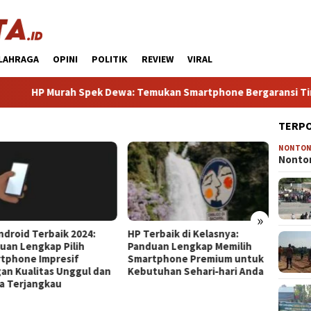
LAHRAGA
OPINI
POLITIK
REVIEW
VIRAL
 Murah Spek Dewa: Temukan Smartphone Bergaransi Tinggi de
TERP
NONTO
HP Gam
Nonton
Terba
Gaming
Tanpa
»
erbaik di Kelasnya:
HP Mirip iPhone Kameranya:
uan Lengkap Memilih
Pilihan Terbaik untuk Foto
tphone Premium untuk
Kualitas Profesional di
tuhan Sehari‑hari Anda
Genggaman Anda