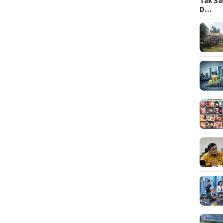
Tak Sa
D…