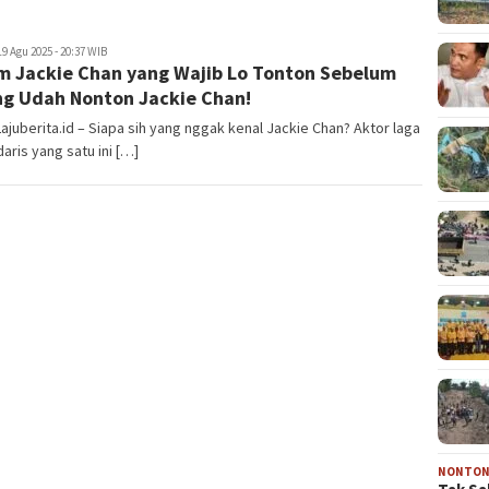
juberita.id
19 Agu 2025 - 20:37 WIB
lm Jackie Chan yang Wajib Lo Tonton Sebelum
ng Udah Nonton Jackie Chan!
Lajuberita.id – ​Siapa sih yang nggak kenal Jackie Chan? Aktor laga
aris yang satu ini […]
NONTO