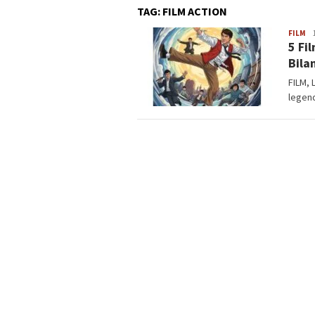
TAG:
FILM ACTION
FILM
La
5 Fi
Bila
FILM, 
legend