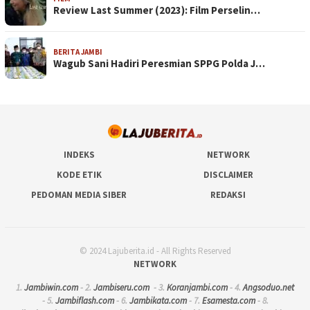
Review Last Summer (2023): Film Perselin…
BERITA JAMBI
Wagub Sani Hadiri Peresmian SPPG Polda J…
INDEKS
NETWORK
KODE ETIK
DISCLAIMER
PEDOMAN MEDIA SIBER
REDAKSI
© 2024 Lajuberita.id - All Rights Reserved
NETWORK
1.
Jambiwin.com
- 2.
Jambiseru.com
- 3.
Koranjambi.com
- 4.
Angsoduo.net
- 5.
Jambiflash.com
- 6.
Jambikata.com
- 7.
Esamesta.com
- 8.