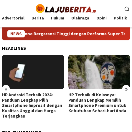
Loncat
ke
konten
Advertorial
Berita
Hukum
Olahraga
Opini
Politik
Smartphone Bergaransi Tinggi dengan Performa Super Tanpa M
NEWS
HEADLINES
«
»
HP Android Terbaik 2024:
HP Terbaik di Kelasnya:
Panduan Lengkap Pilih
Panduan Lengkap Memilih
Smartphone Impresif dengan
Smartphone Premium untuk
Kualitas Unggul dan Harga
Kebutuhan Sehari‑hari Anda
Terjangkau