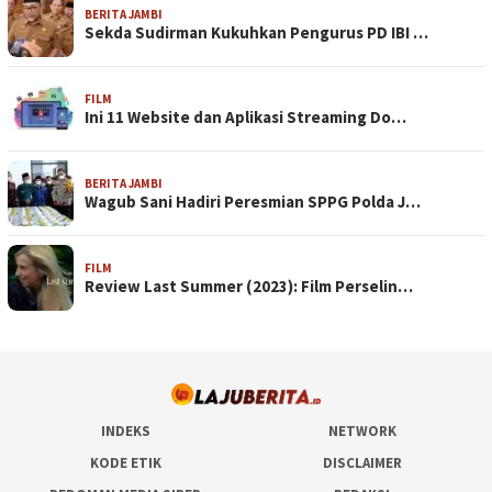
BERITA JAMBI
Sekda Sudirman Kukuhkan Pengurus PD IBI …
FILM
Ini 11 Website dan Aplikasi Streaming Do…
BERITA JAMBI
Wagub Sani Hadiri Peresmian SPPG Polda J…
FILM
Review Last Summer (2023): Film Perselin…
INDEKS
NETWORK
KODE ETIK
DISCLAIMER