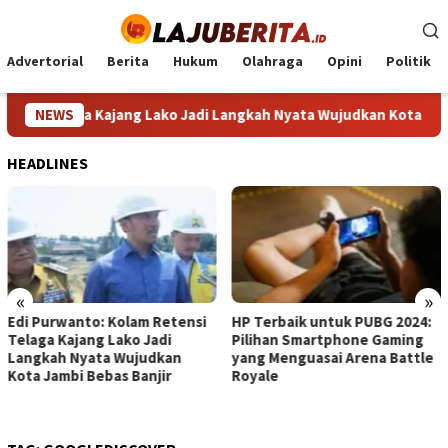
Loncat
ke
konten
Advertorial
Berita
Hukum
Olahraga
Opini
Politik
si Telaga Kajang Lako Jadi Langkah Nyata Wujudkan Kota Jambi B
NEWS
HEADLINES
«
»
i
HP Terbaik untuk PUBG 2024:
HP Mirip iPhone dengan
Pilihan Smartphone Gaming
Kamera Canggih: Pilihan
yang Menguasai Arena Battle
Terbaik untuk Foto
Royale
Profesional Tanpa Harga
Premium