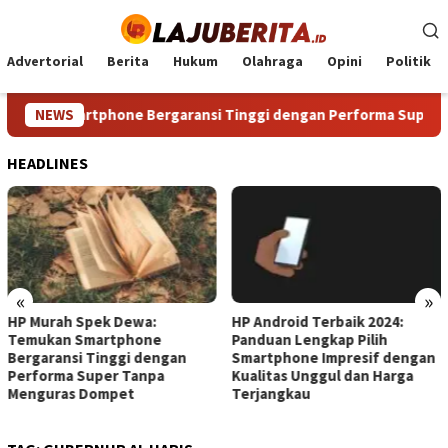
Loncat
ke
konten
Advertorial
Berita
Hukum
Olahraga
Opini
Politik
an Smartphone Bergaransi Tinggi dengan Performa Super Tan
NEWS
HEADLINES
«
»
k Dewa:
HP Android Terbaik 2024:
HP Terbaik di
rtphone
Panduan Lengkap Pilih
Panduan Leng
nggi dengan
Smartphone Impresif dengan
Smartphone 
er Tanpa
Kualitas Unggul dan Harga
Kebutuhan Se
mpet
Terjangkau