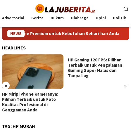
Loncat
ke
konten
Advertorial
Berita
Hukum
Olahraga
Opini
Politik
Smartphone Premium untuk Kebutuhan Sehari‑hari Anda
NEWS
H
HEADLINES
HP Gaming 120 FPS: Pilihan
Terbaik untuk Pengalaman
Gaming Super Halus dan
Tanpa Lag
«
»
HP Mirip iPhone Kameranya:
Pilihan Terbaik untuk Foto
Kualitas Profesional di
Genggaman Anda
TAG:
HP MURAH