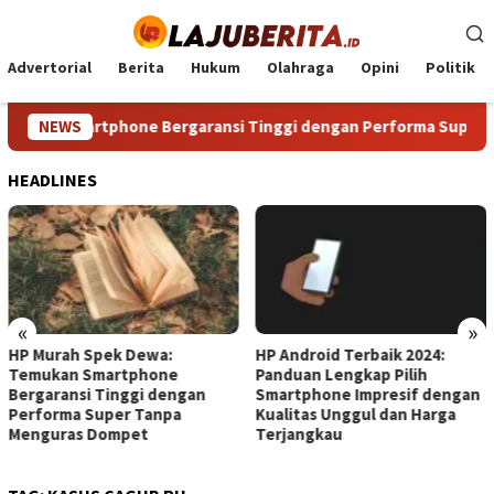
Loncat
ke
konten
Advertorial
Berita
Hukum
Olahraga
Opini
Politik
kan Smartphone Bergaransi Tinggi dengan Performa Super Tan
NEWS
HEADLINES
«
»
HP Murah Spek Dewa:
HP Android Terbaik 2024:
Temukan Smartphone
Panduan Lengkap Pilih
Bergaransi Tinggi dengan
Smartphone Impresif dengan
Performa Super Tanpa
Kualitas Unggul dan Harga
Menguras Dompet
Terjangkau