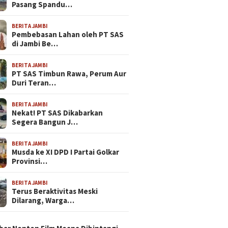
Pasang Spandu…
BERITA JAMBI
Pembebasan Lahan oleh PT SAS
di Jambi Be…
BERITA JAMBI
PT SAS Timbun Rawa, Perum Aur
Duri Teran…
BERITA JAMBI
Nekat! PT SAS Dikabarkan
Segera Bangun J…
BERITA JAMBI
Musda ke XI DPD I Partai Golkar
Provinsi…
BERITA JAMBI
Terus Beraktivitas Meski
Dilarang, Warga…
N