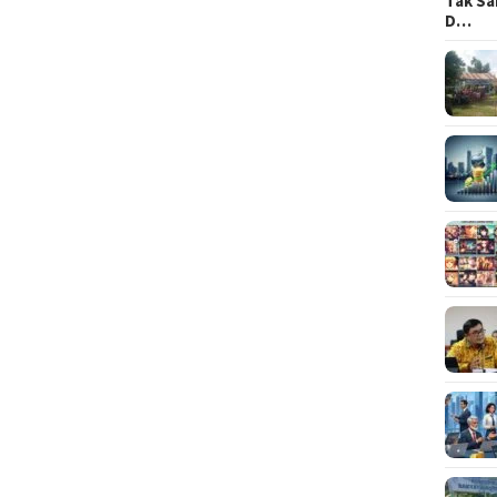
Tak Sa
D…