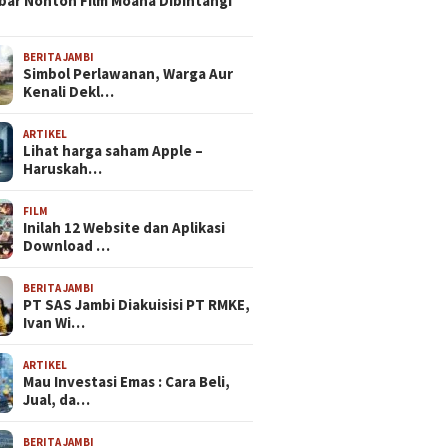
bar Nonton Film Moana Dibintangi
BERITA JAMBI
Simbol Perlawanan, Warga Aur
Kenali Dekl…
ARTIKEL
Lihat harga saham Apple –
Haruskah…
FILM
Inilah 12 Website dan Aplikasi
Download …
BERITA JAMBI
PT SAS Jambi Diakuisisi PT RMKE,
Ivan Wi…
ARTIKEL
Mau Investasi Emas : Cara Beli,
Jual, da…
BERITA JAMBI