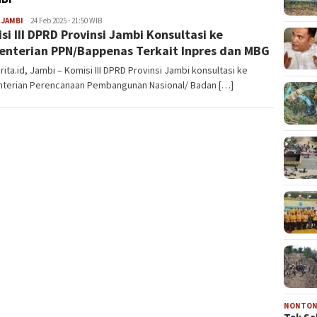
 JAMBI
Lajuberita.id
24 Feb 2025 - 21:50 WIB
si III DPRD Provinsi Jambi Konsultasi ke
nterian PPN/Bappenas Terkait Inpres dan MBG
rita.id, Jambi – Komisi III DPRD Provinsi Jambi konsultasi ke
terian Perencanaan Pembangunan Nasional/ Badan […]
NONTO