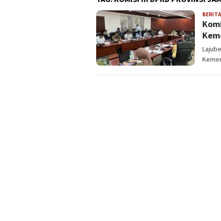
BERITA
Komi
Keme
Lajube
Kemen