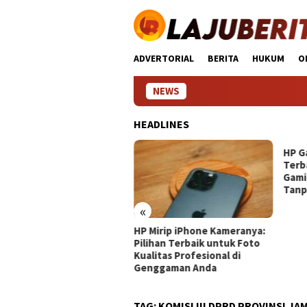
Loncat
ke
konten
ADVERTORIAL
BERITA
HUKUM
O
NEWS
HEADLINES
HP G
Terb
Gami
Tanp
«
Terbaik di Kelasnya:
HP Mirip iPhone Kameranya:
duan Lengkap Memilih
Pilihan Terbaik untuk Foto
artphone Premium untuk
Kualitas Profesional di
utuhan Sehari‑hari Anda
Genggaman Anda
TAG:
KOMISI III DPRD PROVINSI JA