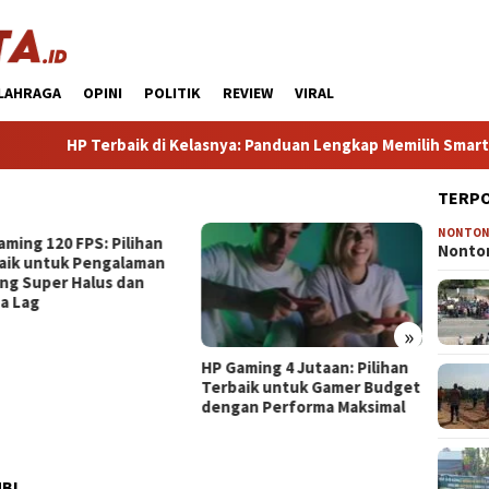
LAHRAGA
OPINI
POLITIK
REVIEW
VIRAL
HP Terbaik di Kelasnya: Panduan Lengkap Memilih Smartphone 
TERP
NONTO
aming 120 FPS: Pilihan
10 Pil
Nonton
aik untuk Pengalaman
Terbai
ng Super Halus dan
Miliki 
a Lag
»
HP Gaming 4 Jutaan: Pilihan
Terbaik untuk Gamer Budget
dengan Performa Maksimal
MBI