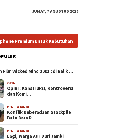
JUMAT, 7 AGUSTUS 2026
Premium untuk Kebutuhan Sehari‑hari Anda
HP Mirip iPh
OPULER
N
ihan HP 4 Jutaan
 Film Wicked Mind 2003 : di Balik …
k yang Wajib Kamu
di 2024
OPINI
Opini : Konstruksi, Kontroversi
dan Komi…
HP Terbaik di Kelasnya:
HP Miri
BERITA JAMBI
Panduan Lengkap Memilih
Pilihan 
Konflik Keberadaan Stockpile
Smartphone Premium untuk
Kualitas
Batu Bara P…
Kebutuhan Sehari‑hari Anda
Gengga
BERITA JAMBI
Lagi, Warga Aur Duri Jambi