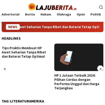
Loncat
ke
konten
Advertorial
Berita
Hukum
Olahraga
Opini
Politik
buat HP Awet Seharian Tanpa Ribet dan Baterai Tetap Optimal
NEWS
HEADLINES
Tips Praktis Membuat HP
Awet Seharian Tanpa Ribet
dan Baterai Tetap Optimal
«
»
HP 1 Jutaan Terbaik 2024:
Pilihan Cerdas dengan
Performa Unggul dan Harga
Terjangkau
TAG:
LITERATURAMERIKA