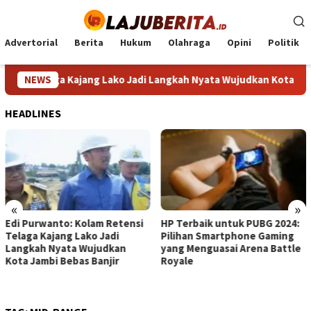
Loncat
ke
konten
Advertorial
Berita
Hukum
Olahraga
Opini
Politik
si Telaga Kajang Lako Jadi Langkah Nyata Wujudkan Kota Jambi 
NEWS
HEADLINES
«
»
Edi Purwanto: Kolam Retensi
HP Terbaik untuk PUBG 2024:
Telaga Kajang Lako Jadi
Pilihan Smartphone Gaming
Langkah Nyata Wujudkan
yang Menguasai Arena Battle
Kota Jambi Bebas Banjir
Royale