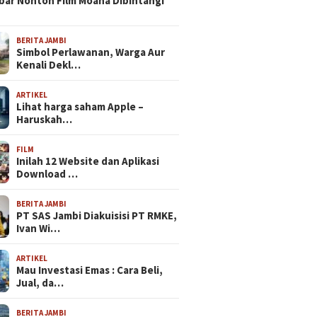
bar Nonton Film Moana Dibintangi
BERITA JAMBI
Simbol Perlawanan, Warga Aur
Kenali Dekl…
ARTIKEL
Lihat harga saham Apple –
Haruskah…
FILM
Inilah 12 Website dan Aplikasi
Download …
BERITA JAMBI
PT SAS Jambi Diakuisisi PT RMKE,
Ivan Wi…
ARTIKEL
Mau Investasi Emas : Cara Beli,
Jual, da…
BERITA JAMBI