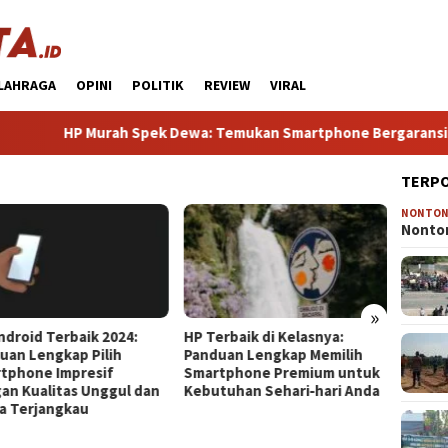
LAHRAGA
OPINI
POLITIK
REVIEW
VIRAL
HP Murah Spek Dewa: Temukan Smartphone Bergaransi Tinggi 
TERP
NONTO
Nonton
»
HP Terbaik di Kelasnya:
HP Mirip iPhone Kameranya:
Panduan Lengkap Memilih
Pilihan Terbaik untuk Foto
Smartphone Premium untuk
Kualitas Profesional di
Kebutuhan Sehari‑hari Anda
Genggaman Anda