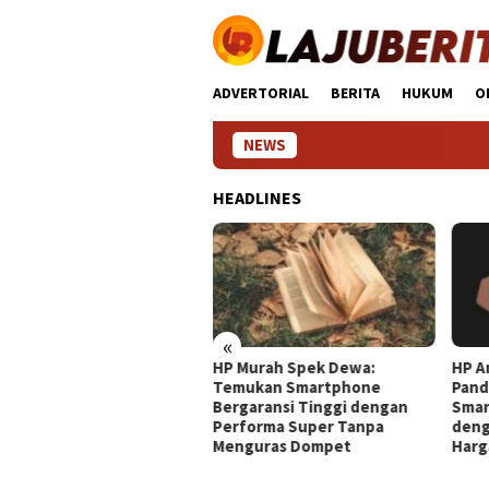
Loncat
ke
konten
ADVERTORIAL
BERITA
HUKUM
O
NEWS
HEADLINES
«
HP Murah Spek Dewa:
HP Android Terbaik 2024:
Temukan Smartphone
Panduan Lengkap Pilih
Bergaransi Tinggi dengan
Smartphone Impresif
Performa Super Tanpa
dengan Kualitas Unggul dan
Menguras Dompet
Harga Terjangkau