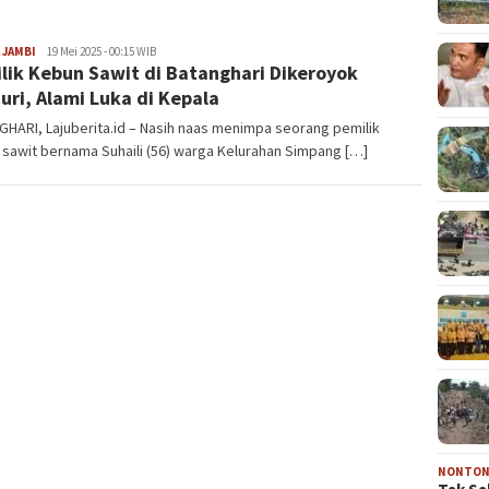
 JAMBI
Lajuberita.id
19 Mei 2025 - 00:15 WIB
lik Kebun Sawit di Batanghari Dikeroyok
uri, Alami Luka di Kepala
HARI, Lajuberita.id – Nasih naas menimpa seorang pemilik
sawit bernama Suhaili (56) warga Kelurahan Simpang […]
NONTO