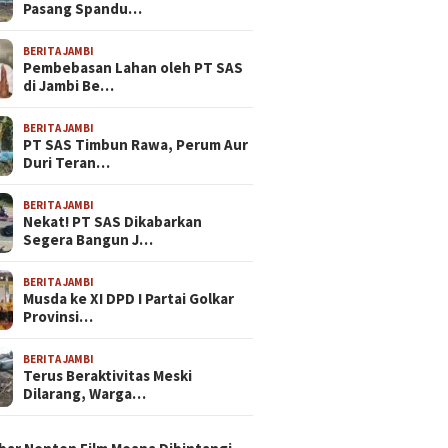
Pasang Spandu…
BERITA JAMBI
Pembebasan Lahan oleh PT SAS
di Jambi Be…
BERITA JAMBI
PT SAS Timbun Rawa, Perum Aur
Duri Teran…
BERITA JAMBI
Nekat! PT SAS Dikabarkan
Segera Bangun J…
BERITA JAMBI
Musda ke XI DPD I Partai Golkar
Provinsi…
BERITA JAMBI
Terus Beraktivitas Meski
Dilarang, Warga…
N