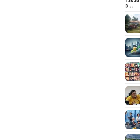
Tak Sa
D…