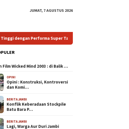
JUMAT, 7 AGUSTUS 2026
dengan Performa Super Tanpa Menguras Dompet
HP Andr
OPULER
N
HP Gaming 120 FPS: Pilihan
 Film Wicked Mind 2003 : di Balik …
Terbaik untuk Pengalaman
Gaming Super Halus dan
OPINI
Tanpa Lag
Opini : Konstruksi, Kontroversi
dan Komi…
HP Murah Spek Dewa:
H
BERITA JAMBI
Temukan Smartphone
P
Konflik Keberadaan Stockpile
Bergaransi Tinggi dengan
S
Batu Bara P…
Performa Super Tanpa
d
Menguras Dompet
H
BERITA JAMBI
Lagi, Warga Aur Duri Jambi