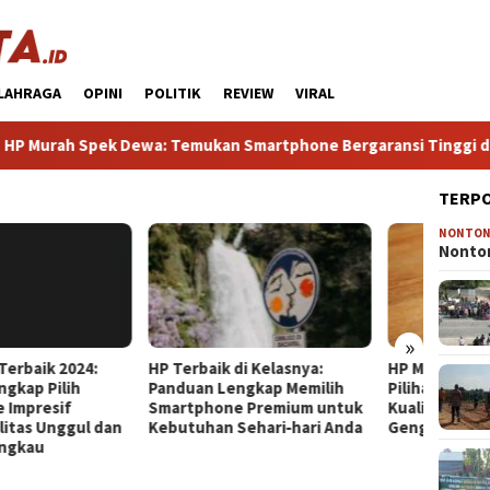
LAHRAGA
OPINI
POLITIK
REVIEW
VIRAL
h Spek Dewa: Temukan Smartphone Bergaransi Tinggi dengan P
TERP
NONTO
HP Gam
Nonton
Terba
Gaming
Tanpa
»
erbaik di Kelasnya:
HP Mirip iPhone Kameranya:
uan Lengkap Memilih
Pilihan Terbaik untuk Foto
tphone Premium untuk
Kualitas Profesional di
tuhan Sehari‑hari Anda
Genggaman Anda