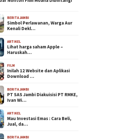
bar Nonton Film Moana Dibintangi
BERITA JAMBI
Simbol Perlawanan, Warga Aur
Kenali Dekl…
ARTIKEL
Lihat harga saham Apple –
Haruskah…
FILM
Inilah 12 Website dan Aplikasi
Download …
BERITA JAMBI
PT SAS Jambi Diakuisisi PT RMKE,
Ivan Wi…
ARTIKEL
Mau Investasi Emas : Cara Beli,
Jual, da…
BERITA JAMBI