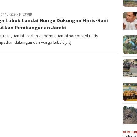
ajuberita.id
07 Nov 2024 - 14:03 WIB
a Lubuk Landai Bungo Dukungan Haris-Sani
utkan Pembangunan Jambi
rita.id, Jambi – Calon Gubernur Jambi nomor 2 Al Haris
patkan dukungan dari warga Lubuk […]
NONTO