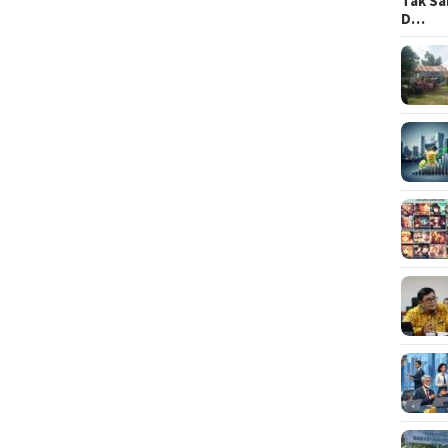
Tak Sa
D…