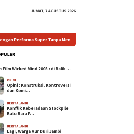
JUMAT, 7 AGUSTUS 2026
erforma Super Tanpa Menguras Dompet
HP Android Terb
OPULER
N
ing 120 FPS: Pilihan
 Film Wicked Mind 2003 : di Balik …
ik untuk Pengalaman
 Super Halus dan
OPINI
 Lag
Opini : Konstruksi, Kontroversi
dan Komi…
HP Murah Spek Dewa:
HP Andr
BERITA JAMBI
Temukan Smartphone
Panduan
Konflik Keberadaan Stockpile
Bergaransi Tinggi dengan
Smartph
Batu Bara P…
Performa Super Tanpa
dengan 
Menguras Dompet
Harga T
BERITA JAMBI
Lagi, Warga Aur Duri Jambi