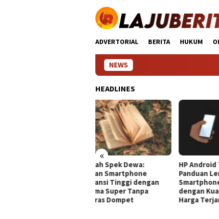
Loncat
ke
konten
ADVERTORIAL
BERITA
HUKUM
O
NEWS
HP Mura
HEADLINES
«
 Murah Spek Dewa:
HP Android Terbaik 2024:
HP T
mukan Smartphone
Panduan Lengkap Pilih
Pand
garansi Tinggi dengan
Smartphone Impresif
Smar
rforma Super Tanpa
dengan Kualitas Unggul dan
Kebu
nguras Dompet
Harga Terjangkau