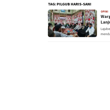
TAG:
PILGUB HARIS-SANI
OPINI
L
Warg
Lanj
Lajube
menda