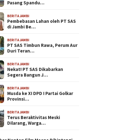
Pasang Spandu…
BERITA JAMBI
Pembebasan Lahan oleh PT SAS
di Jambi Be…
BERITA JAMBI
PT SAS Timbun Rawa, Perum Aur
Duri Teran…
BERITA JAMBI
Nekat! PT SAS Dikabarkan
Segera Bangun J…
BERITA JAMBI
Musda ke XI DPD I Partai Golkar
Provinsi…
BERITA JAMBI
Terus Beraktivitas Meski
Dilarang, Warga…
N