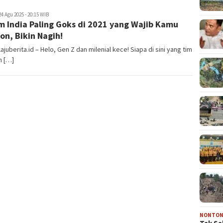
juberita.id
24 Agu 2025 - 20:15 WIB
lm India Paling Goks di 2021 yang Wajib Kamu
on, Bikin Nagih!
Lajuberita.id – Helo, Gen Z dan milenial kece! Siapa di sini yang tim
n […]
NONTO