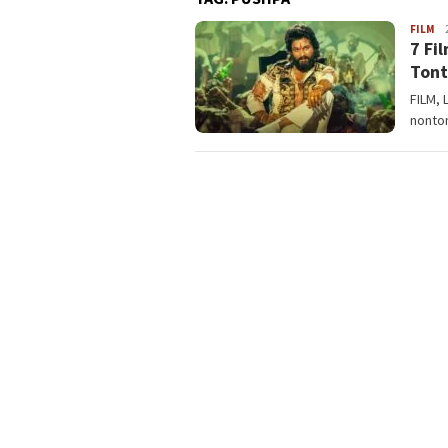
FILM
La
7 Fi
Tont
FILM, 
nonto