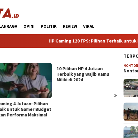
LAHRAGA
OPINI
POLITIK
REVIEW
VIRAL
HP Gaming 120 FPS: Pilihan Terbaik untuk Pengal
TERP
NONTO
ilihan HP 4 Jutaan
Nonton
baik yang Wajib Kamu
ki di 2024
»
HP Kamera Terbaik 3 Jutaan:
Raga
Pilihan Cerdas untuk Foto
Creat
Kualitas Pro Tanpa Menguras
Kamu 
Dompet
Berku