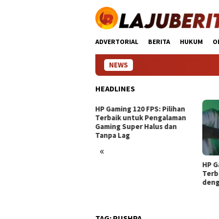
Loncat
ke
konten
ADVERTORIAL
BERITA
HUKUM
O
NEWS
HEADLINES
 Gaming 120 FPS: Pilihan
10 P
rbaik untuk Pengalaman
Ter
ming Super Halus dan
Mili
npa Lag
«
HP Gaming 4 Jutaan: Pilihan
Terbaik untuk Gamer Budget
dengan Performa Maksimal
TAG:
PUSHPA