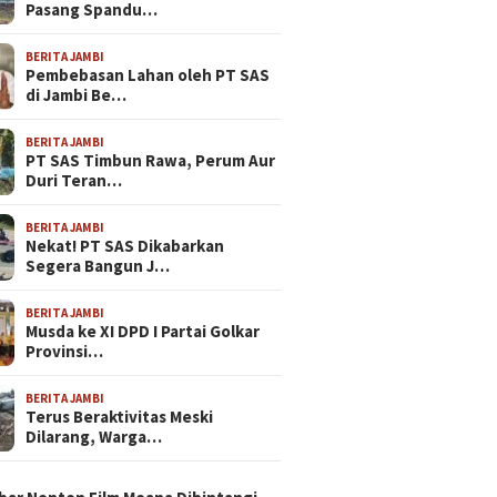
Pasang Spandu…
BERITA JAMBI
Pembebasan Lahan oleh PT SAS
di Jambi Be…
BERITA JAMBI
PT SAS Timbun Rawa, Perum Aur
Duri Teran…
BERITA JAMBI
Nekat! PT SAS Dikabarkan
Segera Bangun J…
BERITA JAMBI
Musda ke XI DPD I Partai Golkar
Provinsi…
BERITA JAMBI
Terus Beraktivitas Meski
Dilarang, Warga…
N