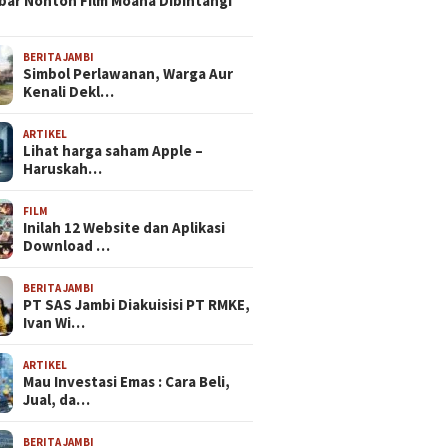
bar Nonton Film Moana Dibintangi
BERITA JAMBI
Simbol Perlawanan, Warga Aur
Kenali Dekl…
ARTIKEL
Lihat harga saham Apple –
Haruskah…
FILM
Inilah 12 Website dan Aplikasi
Download …
BERITA JAMBI
PT SAS Jambi Diakuisisi PT RMKE,
Ivan Wi…
ARTIKEL
Mau Investasi Emas : Cara Beli,
Jual, da…
BERITA JAMBI