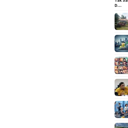
Tak Sa
D…