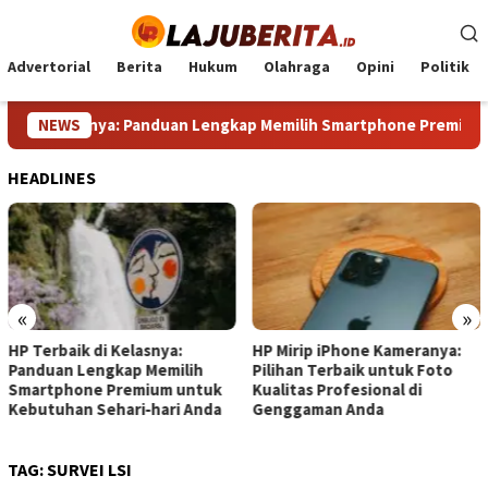
Loncat
ke
konten
Advertorial
Berita
Hukum
Olahraga
Opini
Politik
k di Kelasnya: Panduan Lengkap Memilih Smartphone Premium un
NEWS
HEADLINES
«
»
HP Terbaik di Kelasnya:
HP Mirip iPhone Kameranya:
Panduan Lengkap Memilih
Pilihan Terbaik untuk Foto
Smartphone Premium untuk
Kualitas Profesional di
Kebutuhan Sehari‑hari Anda
Genggaman Anda
TAG:
SURVEI LSI