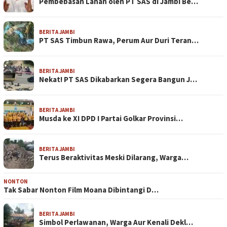
Pembebasan Lahan oleh PT SAS di Jambi Be…
BERITA JAMBI
PT SAS Timbun Rawa, Perum Aur Duri Teran…
BERITA JAMBI
Nekat! PT SAS Dikabarkan Segera Bangun J…
BERITA JAMBI
Musda ke XI DPD I Partai Golkar Provinsi…
BERITA JAMBI
Terus Beraktivitas Meski Dilarang, Warga…
NONTON
Tak Sabar Nonton Film Moana Dibintangi D…
BERITA JAMBI
Simbol Perlawanan, Warga Aur Kenali Dekl…