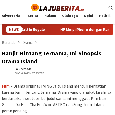
Loncat
ke
konten
Advertorial
Berita
Hukum
Olahraga
Opini
Politik
ena Battle Royale
NEWS
HP Mirip iPhone dengan Kamera Canggi
Beranda
Drama
Banjir Bintang Ternama, Ini Sinopsis
Drama Island
Lajuberita.id
08 Okt 2022 - 17:33 WIB
Film
– Drama original TVING yaitu Island mencuri perhatian
karena banjir bintang ternama. Drama yang diangkat kisahnya
berdasarkan webtoon berjudul sama ini menggaet Kim Nam
Gil, Lee Da Hee, Cha Eun Woo ASTRO dan Sung Joon dalam
peran penting.