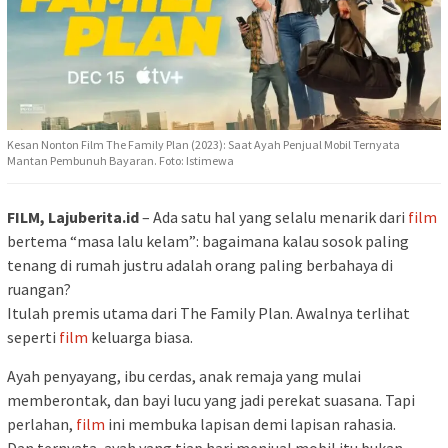
Kesan Nonton Film The Family Plan (2023): Saat Ayah Penjual Mobil Ternyata
Mantan Pembunuh Bayaran. Foto: Istimewa
FILM, Lajuberita.id
– Ada satu hal yang selalu menarik dari
film
bertema “masa lalu kelam”: bagaimana kalau sosok paling
tenang di rumah justru adalah orang paling berbahaya di
ruangan?
Itulah premis utama dari The Family Plan. Awalnya terlihat
seperti
film
keluarga biasa.
Ayah penyayang, ibu cerdas, anak remaja yang mulai
memberontak, dan bayi lucu yang jadi perekat suasana. Tapi
perlahan,
film
ini membuka lapisan demi lapisan rahasia.
Dan ternyata, ayah yang tiap hari menjual mobil itu bukan