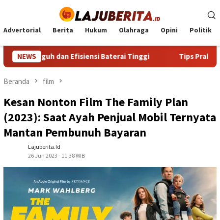
Loncat
ke
konten
Advertorial
Berita
Hukum
Olahraga
Opini
Politik
 dan Efisiensi Baterai Tinggi
NEWS
Tips Praktis Memilih dan
Beranda
film
Kesan Nonton Film The Family Plan
(2023): Saat Ayah Penjual Mobil Ternyata
Mantan Pembunuh Bayaran
Lajuberita.id
26 Jun 2023 - 11:38 WIB