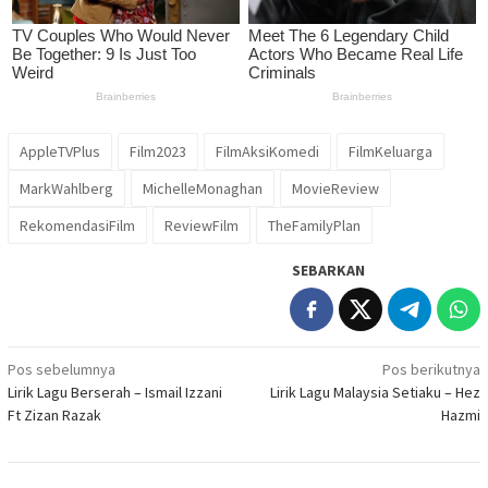
AppleTVPlus
Film2023
FilmAksiKomedi
FilmKeluarga
MarkWahlberg
MichelleMonaghan
MovieReview
RekomendasiFilm
ReviewFilm
TheFamilyPlan
SEBARKAN
Navigasi
Pos sebelumnya
Pos berikutnya
Lirik Lagu Berserah – Ismail Izzani
Lirik Lagu Malaysia Setiaku – Hez
pos
Ft Zizan Razak
Hazmi