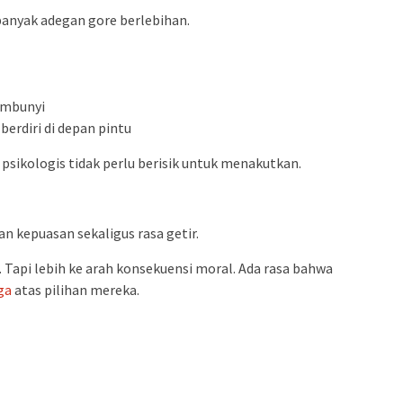
banyak adegan gore berlebihan.
embunyi
erdiri di depan pintu
psikologis tidak perlu berisik untuk menakutkan.
n kepuasan sekaligus rasa getir.
 Tapi lebih ke arah konsekuensi moral. Ada rasa bahwa
ga
atas pilihan mereka.