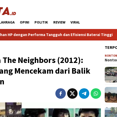
LAHRAGA
OPINI
POLITIK
REVIEW
VIRAL
rma Tangguh dan Efisiensi Baterai Tinggi
Tips Praktis M
TERP
NONTO
 The Neighbors (2012):
Nonton
yang Mencekam dari Balik
en