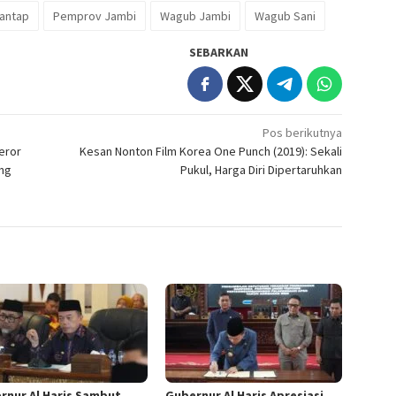
antap
Pemprov Jambi
Wagub Jambi
Wagub Sani
SEBARKAN
Pos berikutnya
eror
Kesan Nonton Film Korea One Punch (2019): Sekali
ing
Pukul, Harga Diri Dipertaruhkan
rnur Al Haris Sambut
Gubernur Al Haris Apresiasi