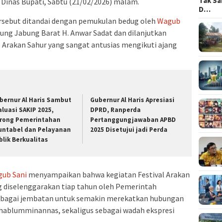
Tak Sa
inas Bupati, Sabtu (21/02/2026) malam.
D…
rsebut ditandai dengan pemukulan bedug oleh
Wagub
ng Jabung Barat H. Anwar Sadat dan dilanjutkan
l Arakan Sahur yang sangat antusias mengikuti ajang
bernur Al Haris Sambut
Gubernur Al Haris Apresiasi
aluasi SAKIP 2025,
DPRD, Ranperda
rong Pemerintahan
Pertanggungjawaban APBD
untabel dan Pelayanan
2025 Disetujui jadi Perda
blik Berkualitas
ub Sani
menyampaikan bahwa kegiatan Festival Arakan
g diselenggarakan tiap tahun oleh Pemerintah
sebagai jembatan untuk semakin merekatkan hubungan
 hablumminannas, sekaligus sebagai wadah ekspresi