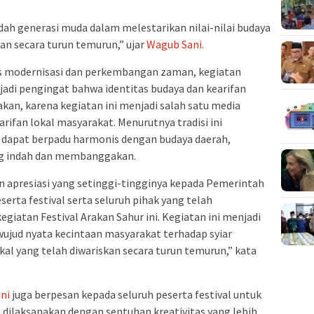
dah generasi muda dalam melestarikan nilai-nilai budaya
kan secara turun temurun,” ujar
Wagub Sani
.
rus modernisasi dan perkembangan zaman, kegiatan
njadi pengingat bahwa identitas budaya dan kearifan
akan, karena kegiatan ‎ini menjadi salah satu media
arifan lokal masyarakat. Menurutnya tradisi ini
m dapat berpadu harmonis dengan budaya daerah,
ng indah dan membanggakan.
 apresiasi yang ‎setinggi-tingginya kepada Pemerintah
erta festival serta seluruh pihak yang telah
iatan Festival Arakan Sahur ini. Kegiatan ini menjadi
wujud nyata kecintaan ‎masyarakat terhadap syiar
al yang telah diwariskan secara turun temurun,” kata
ni
juga berpesan kepada seluruh peserta festival untuk
h dilaksanakan dengan sentuhan kreativitas yang lebih