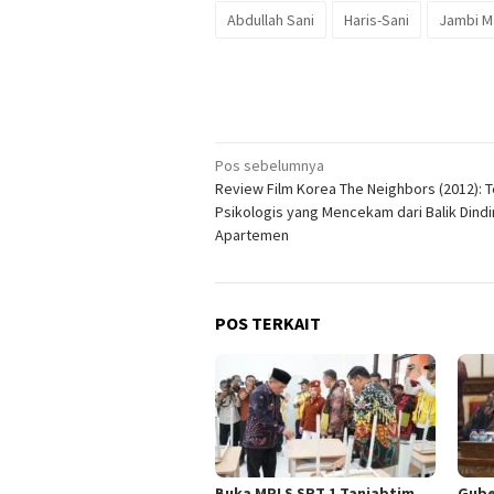
Abdullah Sani
Haris-Sani
Jambi M
Navigasi
Pos sebelumnya
Review Film Korea The Neighbors (2012): T
pos
Psikologis yang Mencekam dari Balik Dind
Apartemen
POS TERKAIT
Buka MPLS SRT 1 Tanjabtim,
Gube