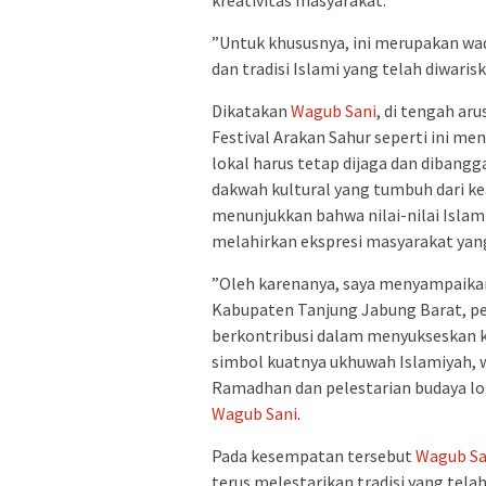
kreativitas masyarakat.
‎”Untuk khususnya, ini merupakan wa
dan tradisi Islami yang telah diwaris
‎Dikatakan
Wagub Sani
, di tengah a
Festival Arakan Sahur seperti ini me
lokal harus tetap dijaga dan dibangg
dakwah kultural yang ‎tumbuh dari ke
menunjukkan bahwa nilai-nilai Isla
melahirkan ekspresi masyarakat ya
‎”Oleh karenanya, saya menyampaikan
Kabupaten Tanjung Jabung Barat, pes
berkontribusi dalam menyukseskan keg
simbol ‎kuatnya ukhuwah Islamiyah, 
Ramadhan dan pelestarian budaya lok
Wagub Sani
.
‎Pada kesempatan tersebut
Wagub Sa
terus melestarikan tradisi yang tela