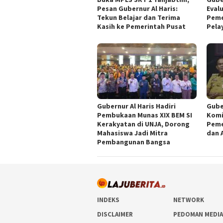
Pesan Gubernur Al Haris:
Eval
Tekun Belajar dan Terima
Peme
Kasih ke Pemerintah Pusat
Pela
Gubernur Al Haris Hadiri
Gube
Pembukaan Munas XIX BEM SI
Komi
Kerakyatan di UNJA, Dorong
Peme
Mahasiswa Jadi Mitra
dan 
Pembangunan Bangsa
INDEKS
NETWORK
DISCLAIMER
PEDOMAN MEDIA