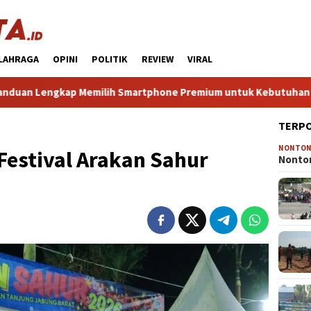
LAHRAGA
OPINI
POLITIK
REVIEW
VIRAL
p Memilih Smartphone Premium untuk Kebutuhan Sehari‑hari And
TERP
NONTO
Festival Arakan Sahur
Nonton