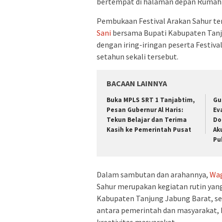
bertempat di halaman depan Rumah D
Pembukaan Festival Arakan Sahur te
Sani
bersama Bupati Kabupaten Tanju
dengan iring-iringan peserta Festiva
setahun sekali tersebut.
BACAAN LAINNYA
Buka MPLS SRT 1 Tanjabtim,
Gu
Pesan Gubernur Al Haris:
Ev
Tekun Belajar dan Terima
Do
Kasih ke Pemerintah Pusat
Ak
Pu
Dalam sambutan dan arahannya,
Wag
Sahur merupakan kegiatan ‎rutin yan
‎Kabupaten Tanjung Jabung Barat, 
antara pemerintah ‎dan masyarakat,