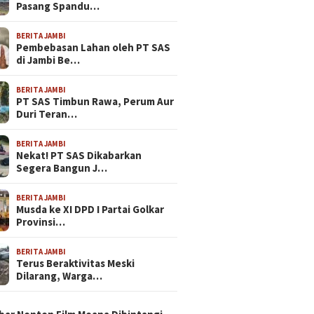
Pasang Spandu…
BERITA JAMBI
Pembebasan Lahan oleh PT SAS
di Jambi Be…
BERITA JAMBI
PT SAS Timbun Rawa, Perum Aur
Duri Teran…
BERITA JAMBI
Nekat! PT SAS Dikabarkan
Segera Bangun J…
BERITA JAMBI
Musda ke XI DPD I Partai Golkar
Provinsi…
BERITA JAMBI
Terus Beraktivitas Meski
Dilarang, Warga…
N