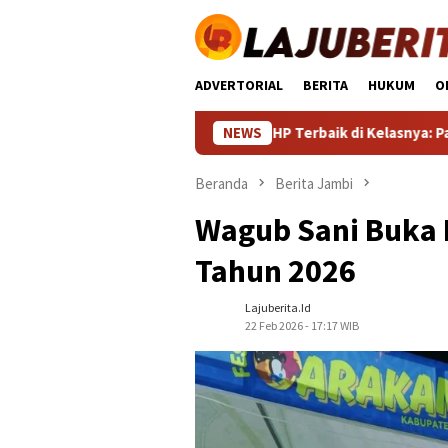
Loncat
ke
konten
ADVERTORIAL
BERITA
HUKUM
O
HP Terbaik di Kelasnya: Panduan Lengka
NEWS
Beranda
Berita Jambi
Wagub Sani Buka 
Tahun 2026
Lajuberita.id
22 Feb 2026 - 17:17 WIB