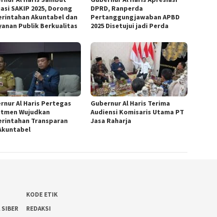
uasi SAKIP 2025, Dorong
DPRD, Ranperda
rintahan Akuntabel dan
Pertanggungjawaban APBD
yanan Publik Berkualitas
2025 Disetujui jadi Perda
rnur Al Haris Pertegas
Gubernur Al Haris Terima
tmen Wujudkan
Audiensi Komisaris Utama PT
rintahan Transparan
Jasa Raharja
Akuntabel
KODE ETIK
 SIBER
REDAKSI