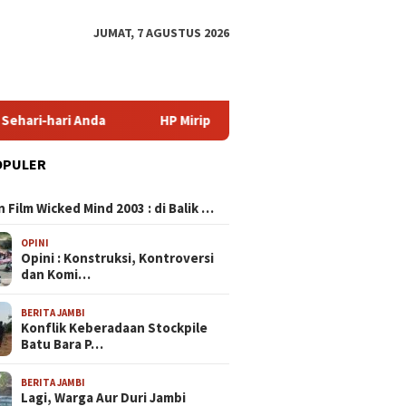
JUMAT, 7 AGUSTUS 2026
a
HP Mirip iPhone Kameranya: Pilihan Terbaik untuk Foto
OPULER
N
 Film Wicked Mind 2003 : di Balik …
OPINI
Opini : Konstruksi, Kontroversi
dan Komi…
BERITA JAMBI
Konflik Keberadaan Stockpile
Batu Bara P…
BERITA JAMBI
Lagi, Warga Aur Duri Jambi