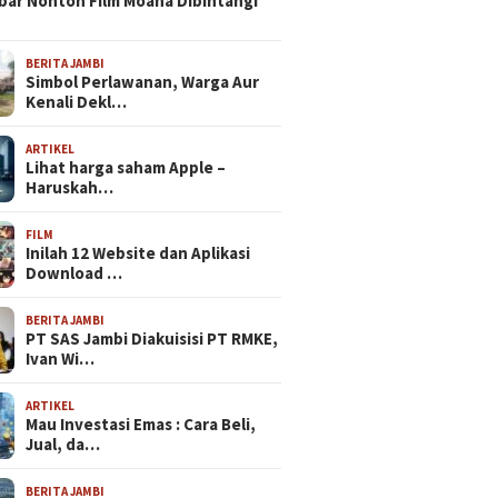
bar Nonton Film Moana Dibintangi
BERITA JAMBI
Simbol Perlawanan, Warga Aur
Kenali Dekl…
ARTIKEL
Lihat harga saham Apple –
Haruskah…
FILM
Inilah 12 Website dan Aplikasi
Download …
BERITA JAMBI
PT SAS Jambi Diakuisisi PT RMKE,
Ivan Wi…
ARTIKEL
Mau Investasi Emas : Cara Beli,
Jual, da…
BERITA JAMBI