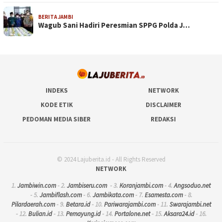
BERITA JAMBI
Wagub Sani Hadiri Peresmian SPPG Polda J…
INDEKS
NETWORK
KODE ETIK
DISCLAIMER
PEDOMAN MEDIA SIBER
REDAKSI
© 2024 Lajuberita.id - All Rights Reserved
NETWORK
1.
Jambiwin.com
- 2.
Jambiseru.com
- 3.
Koranjambi.com
- 4.
Angsoduo.net
- 5.
Jambiflash.com
- 6.
Jambikata.com
- 7.
Esamesta.com
- 8.
Pilardaerah.com
- 9.
Betara.id
- 10.
Pariwarajambi.com
- 11.
Swarajambi.net
- 12.
Bulian.id
- 13.
Pemayung.id
- 14.
Portalone.net
- 15.
Aksara24.id
- 16.