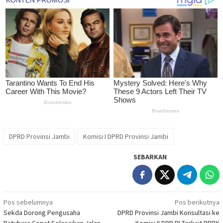
DPRD Provinsi Jambi
Komisi I DPRD Provinsi Jambi
SEBARKAN
Navigasi
Pos sebelumnya
Pos berikutnya
Sekda Dorong Pengusaha
DPRD Provinsi Jambi Konsultasi ke
pos
Batubara Cepat Selesaikan Jalan
Komisi II DPR RI Terkait PPPK