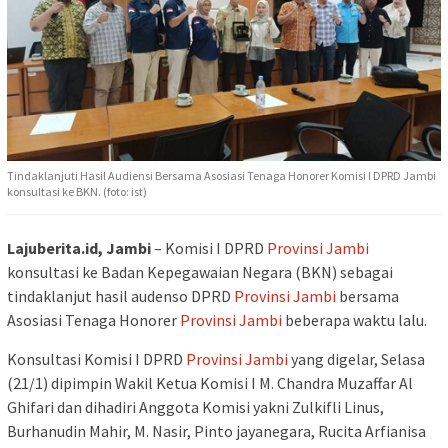
Tindaklanjuti Hasil Audiensi Bersama Asosiasi Tenaga Honorer Komisi I DPRD Jambi
konsultasi ke BKN. (foto: ist)
Lajuberita.id, Jambi
– Komisi I DPRD
Provinsi Jambi
konsultasi ke Badan Kepegawaian Negara (BKN) sebagai
tindaklanjut hasil audenso DPRD
Provinsi Jambi
bersama
Asosiasi Tenaga Honorer
Provinsi Jambi
beberapa waktu lalu.
Konsultasi Komisi I DPRD
Provinsi Jambi
yang digelar, Selasa
(21/1) dipimpin Wakil Ketua Komisi I M. Chandra Muzaffar Al
Ghifari dan dihadiri Anggota Komisi yakni Zulkifli Linus,
Burhanudin Mahir, M. Nasir, Pinto jayanegara, Rucita Arfianisa