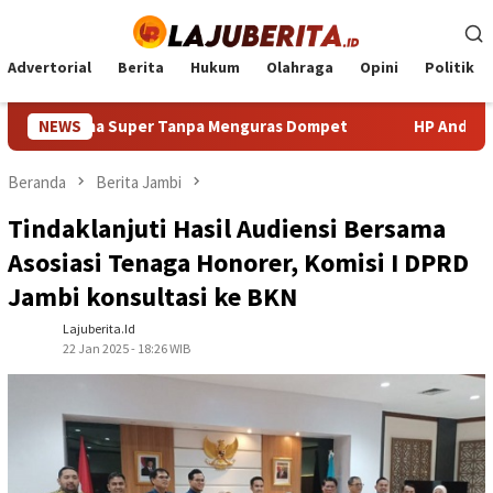
Loncat
ke
konten
Advertorial
Berita
Hukum
Olahraga
Opini
Politik
rma Super Tanpa Menguras Dompet
NEWS
HP Android Terbaik 2
Beranda
Berita Jambi
Tindaklanjuti Hasil Audiensi Bersama
Asosiasi Tenaga Honorer, Komisi I DPRD
Jambi konsultasi ke BKN
Lajuberita.id
22 Jan 2025 - 18:26 WIB