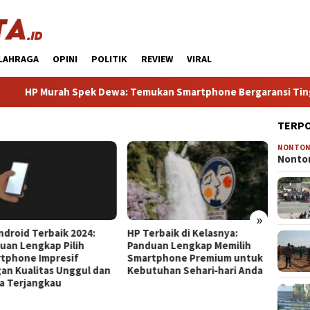
LAHRAGA
OPINI
POLITIK
REVIEW
VIRAL
Murah Spek Dewa: Temukan Smartphone Bergaransi Tinggi den
TERP
NONTO
HP Gam
Nonton
Terba
Gaming
Tanpa
»
erbaik di Kelasnya:
HP Mirip iPhone Kameranya:
uan Lengkap Memilih
Pilihan Terbaik untuk Foto
tphone Premium untuk
Kualitas Profesional di
tuhan Sehari‑hari Anda
Genggaman Anda