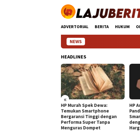
Loncat
ke
konten
ADVERTORIAL
BERITA
HUKUM
O
NEWS
HP 
HEADLINES
«
 Murah Spek Dewa:
HP Android Terbaik 2024:
HP T
mukan Smartphone
Panduan Lengkap Pilih
Pand
garansi Tinggi dengan
Smartphone Impresif
Smar
rforma Super Tanpa
dengan Kualitas Unggul dan
Kebu
nguras Dompet
Harga Terjangkau