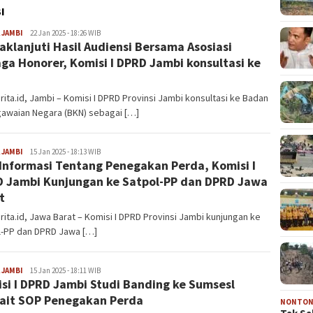
I
 JAMBI
Lajuberita.id
22 Jan 2025 - 18:26 WIB
aklanjuti Hasil Audiensi Bersama Asosiasi
ga Honorer, Komisi I DPRD Jambi konsultasi ke
rita.id, Jambi – Komisi I DPRD Provinsi Jambi konsultasi ke Badan
awaian Negara (BKN) sebagai […]
 JAMBI
Lajuberita.id
15 Jan 2025 - 18:13 WIB
 Informasi Tentang Penegakan Perda, Komisi I
 Jambi Kunjungan ke Satpol-PP dan DPRD Jawa
t
rita.id, Jawa Barat – Komisi I DPRD Provinsi Jambi kunjungan ke
l-PP dan DPRD Jawa […]
 JAMBI
Lajuberita.id
15 Jan 2025 - 18:11 WIB
si I DPRD Jambi Studi Banding ke Sumsesl
ait SOP Penegakan Perda
NONTO