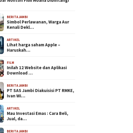
bar Nonton Film Moana Dibintangi
BERITA JAMBI
Simbol Perlawanan, Warga Aur
Kenali Dekl…
ARTIKEL
Lihat harga saham Apple –
Haruskah…
FILM
Inilah 12 Website dan Aplikasi
Download …
BERITA JAMBI
PT SAS Jambi Diakuisisi PT RMKE,
Ivan Wi…
ARTIKEL
Mau Investasi Emas : Cara Beli,
Jual, da…
BERITA JAMBI