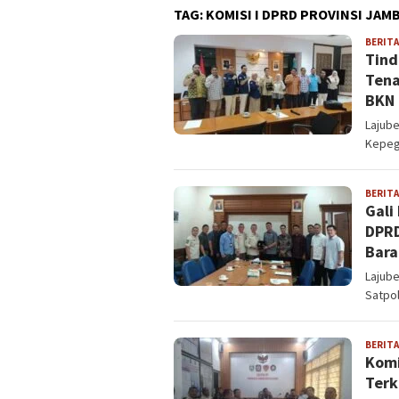
TAG:
KOMISI I DPRD PROVINSI JAMB
BERITA
Tind
Tena
BKN
Lajube
Kepeg
BERITA
Gali
DPRD
Bara
Lajube
Satpo
BERITA
Komi
Terk