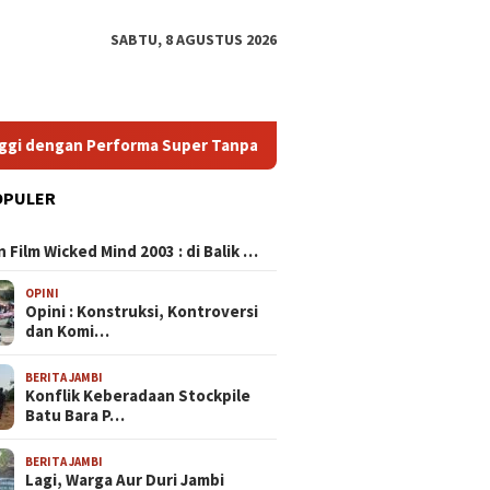
SABTU, 8 AGUSTUS 2026
gan Performa Super Tanpa Menguras Dompet
HP Android 
OPULER
N
ing 120 FPS: Pilihan
 Film Wicked Mind 2003 : di Balik …
ik untuk Pengalaman
 Super Halus dan
OPINI
 Lag
Opini : Konstruksi, Kontroversi
dan Komi…
HP Murah Spek Dewa:
HP Andr
BERITA JAMBI
Temukan Smartphone
Panduan
Konflik Keberadaan Stockpile
Bergaransi Tinggi dengan
Smartph
Batu Bara P…
Performa Super Tanpa
dengan 
Menguras Dompet
Harga T
BERITA JAMBI
Lagi, Warga Aur Duri Jambi