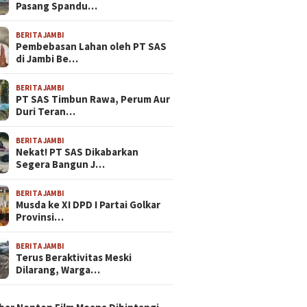
Pasang Spandu…
BERITA JAMBI
Pembebasan Lahan oleh PT SAS
di Jambi Be…
BERITA JAMBI
PT SAS Timbun Rawa, Perum Aur
Duri Teran…
BERITA JAMBI
Nekat! PT SAS Dikabarkan
Segera Bangun J…
BERITA JAMBI
Musda ke XI DPD I Partai Golkar
Provinsi…
BERITA JAMBI
Terus Beraktivitas Meski
Dilarang, Warga…
N