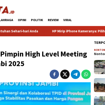
LAHRAGA
OPINI
POLITIK
REVIEW
VIRAL
ari Anda
HP Mirip iPhone Kameranya: Pilihan Terbaik un
TERP
NONTO
 Pimpin High Level Meeting
Nonton
bi 2025