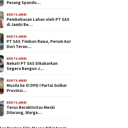
Pasang Spandu…
BERITA JAMBI
Pembebasan Lahan oleh PT SAS
di Jambi Be…
BERITA JAMBI
PT SAS Timbun Rawa, Perum Aur
Duri Teran…
BERITA JAMBI
Nekat! PT SAS Dikabarkan
Segera Bangun J…
BERITA JAMBI
Musda ke XI DPD I Partai Golkar
Provinsi…
BERITA JAMBI
Terus Beraktivitas Meski
Dilarang, Warga…
N