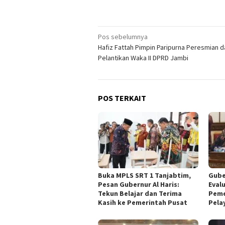
Navigasi
Pos sebelumnya
Hafiz Fattah Pimpin Paripurna Peresmian d
pos
Pelantikan Waka II DPRD Jambi
POS TERKAIT
Buka MPLS SRT 1 Tanjabtim,
Gube
Pesan Gubernur Al Haris:
Eval
Tekun Belajar dan Terima
Peme
Kasih ke Pemerintah Pusat
Pela