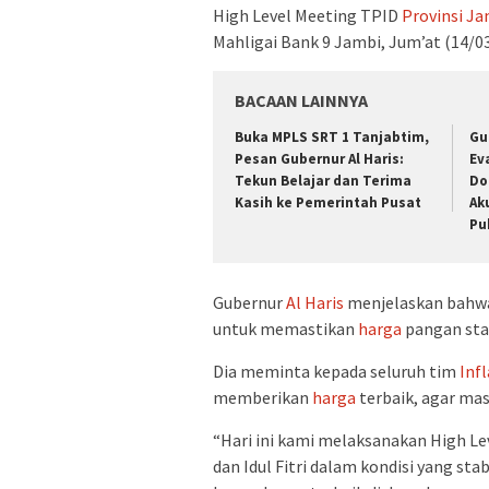
High Level Meeting TPID
Provinsi J
Mahligai Bank 9 Jambi, Jum’at (14/03
BACAAN LAINNYA
Buka MPLS SRT 1 Tanjabtim,
Gu
Pesan Gubernur Al Haris:
Ev
Tekun Belajar dan Terima
Do
Kasih ke Pemerintah Pusat
Ak
Pu
Gubernur
Al Haris
menjelaskan bahwa 
untuk memastikan
harga
pangan stab
Dia meminta kepada seluruh tim
Infl
memberikan
harga
terbaik, agar ma
“Hari ini kami melaksanakan High L
dan Idul Fitri dalam kondisi yang sta