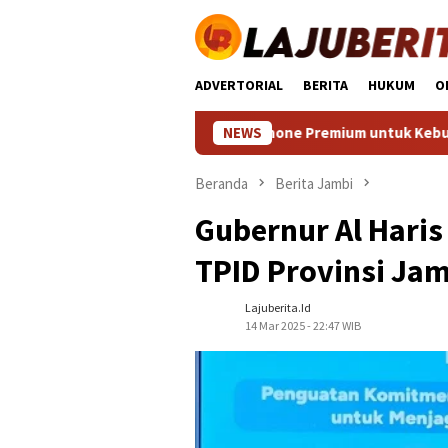
Loncat
ke
konten
ADVERTORIAL
BERITA
HUKUM
O
 Lengkap Memilih Smartphone Premium untuk Kebutuhan Sehari‑h
NEWS
Beranda
Berita Jambi
Gubernur Al Haris
TPID Provinsi Jam
Lajuberita.id
14 Mar 2025 - 22:47 WIB