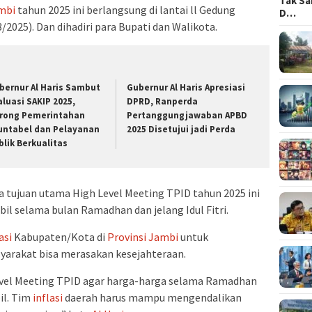
Tak Sa
ambi
tahun 2025 ini berlangsung di lantai ll Gedung
D…
/2025). Dan dihadiri para Bupati dan Walikota.
bernur Al Haris Sambut
Gubernur Al Haris Apresiasi
aluasi SAKIP 2025,
DPRD, Ranperda
rong Pemerintahan
Pertanggungjawaban APBD
untabel dan Pelayanan
2025 Disetujui jadi Perda
blik Berkualitas
tujuan utama High Level Meeting TPID tahun 2025 ini
il selama bulan Ramadhan dan jelang Idul Fitri.
asi
Kabupaten/Kota di
Provinsi Jambi
untuk
syarakat bisa merasakan kesejahteraan.
evel Meeting TPID agar harga-harga selama Ramadhan
bil. Tim
inflasi
daerah harus mampu mengendalikan