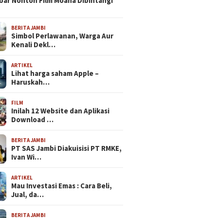
bar Nonton Film Moana Dibintangi
BERITA JAMBI
Simbol Perlawanan, Warga Aur
Kenali Dekl…
ARTIKEL
Lihat harga saham Apple –
Haruskah…
FILM
Inilah 12 Website dan Aplikasi
Download …
BERITA JAMBI
PT SAS Jambi Diakuisisi PT RMKE,
Ivan Wi…
ARTIKEL
Mau Investasi Emas : Cara Beli,
Jual, da…
BERITA JAMBI