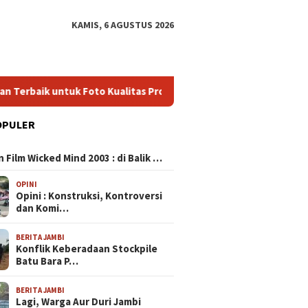
KAMIS, 6 AGUSTUS 2026
tuk Foto Kualitas Profesional di Genggaman Anda
HP Gami
OPULER
N
 Film Wicked Mind 2003 : di Balik …
OPINI
Opini : Konstruksi, Kontroversi
dan Komi…
BERITA JAMBI
Konflik Keberadaan Stockpile
Batu Bara P…
BERITA JAMBI
Lagi, Warga Aur Duri Jambi