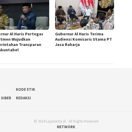
rnur Al Haris Pertegas
Gubernur Al Haris Terima
tmen Wujudkan
Audiensi Komisaris Utama PT
rintahan Transparan
Jasa Raharja
Akuntabel
KODE ETIK
 SIBER
REDAKSI
© 2024 Lajuberita.id - All Rights Reserved
NETWORK