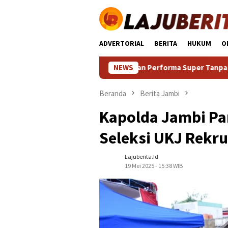
Loncat
ke
konten
ADVERTORIAL
BERITA
HUKUM
O
rgaransi Tinggi dengan Performa Super Tanpa Menguras Dompe
NEWS
Beranda
Berita Jambi
Kapolda Jambi Pa
Seleksi UKJ Rekr
Lajuberita.id
19 Mei 2025 - 15:38 WIB