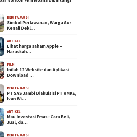
bar Nonton Film Moana Dibintangi
BERITA JAMBI
Simbol Perlawanan, Warga Aur
Kenali Dekl…
ARTIKEL
Lihat harga saham Apple –
Haruskah…
FILM
Inilah 12 Website dan Aplikasi
Download …
BERITA JAMBI
PT SAS Jambi Diakuisisi PT RMKE,
Ivan Wi…
ARTIKEL
Mau Investasi Emas : Cara Beli,
Jual, da…
BERITA JAMBI