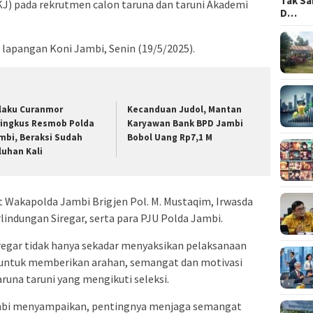
Tak Sa
KJ) pada rekrutmen calon taruna dan taruni Akademi
D…
i lapangan Koni Jambi, Senin (19/5/2025).
laku Curanmor
Kecanduan Judol, Mantan
ringkus Resmob Polda
Karyawan Bank BPD Jambi
mbi, Beraksi Sudah
Bobol Uang Rp7,1 M
luhan Kali
t Wakapolda Jambi Brigjen Pol. M. Mustaqim, Irwasda
indungan Siregar, serta para PJU Polda Jambi.
Siregar tidak hanya sekadar menyaksikan pelaksanaan
 untuk memberikan arahan, semangat dan motivasi
runa taruni yang mengikuti seleksi.
mbi menyampaikan, pentingnya menjaga semangat