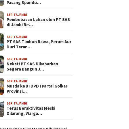
Pasang Spandu…
BERITA JAMBI
Pembebasan Lahan oleh PT SAS
di Jambi Be…
BERITA JAMBI
PT SAS Timbun Rawa, Perum Aur
Duri Teran…
BERITA JAMBI
Nekat! PT SAS Dikabarkan
Segera Bangun J…
BERITA JAMBI
Musda ke XI DPD I Partai Golkar
Provinsi…
BERITA JAMBI
Terus Beraktivitas Meski
Dilarang, Warga…
N