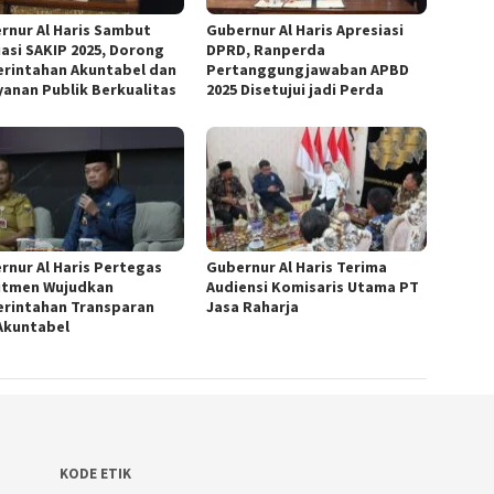
rnur Al Haris Sambut
Gubernur Al Haris Apresiasi
uasi SAKIP 2025, Dorong
DPRD, Ranperda
rintahan Akuntabel dan
Pertanggungjawaban APBD
yanan Publik Berkualitas
2025 Disetujui jadi Perda
rnur Al Haris Pertegas
Gubernur Al Haris Terima
tmen Wujudkan
Audiensi Komisaris Utama PT
rintahan Transparan
Jasa Raharja
Akuntabel
KODE ETIK