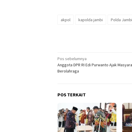
akpol
kapolda jambi
Polda Jamb
Navigasi
Pos sebelumnya
Anggota DPR RI Edi Purwanto Ajak Masyar
pos
Berolahraga
POS TERKAIT