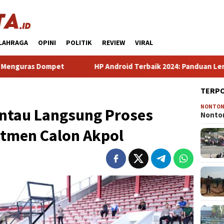
LAHRAGA
OPINI
POLITIK
REVIEW
VIRAL
t
HP Android Terbaik 2024: Panduan Lengkap Pilih Smart
TERP
NONTO
ntau Langsung Proses
Nonton
utmen Calon Akpol