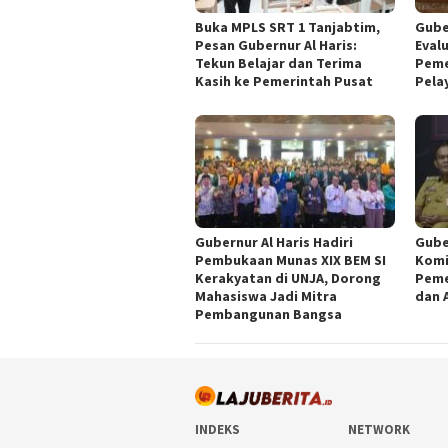
Buka MPLS SRT 1 Tanjabtim,
Gube
Pesan Gubernur Al Haris:
Eval
Tekun Belajar dan Terima
Peme
Kasih ke Pemerintah Pusat
Pela
Gubernur Al Haris Hadiri
Gube
Pembukaan Munas XIX BEM SI
Komi
Kerakyatan di UNJA, Dorong
Peme
Mahasiswa Jadi Mitra
dan 
Pembangunan Bangsa
INDEKS
NETWORK