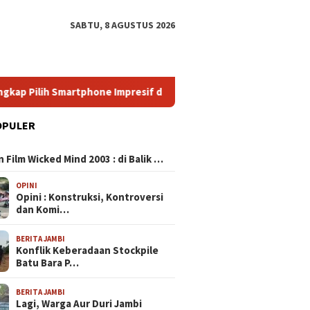
SABTU, 8 AGUSTUS 2026
phone Impresif dengan Kualitas Unggul dan Harga Terjangkau
OPULER
N
 Film Wicked Mind 2003 : di Balik …
OPINI
Opini : Konstruksi, Kontroversi
dan Komi…
BERITA JAMBI
Konflik Keberadaan Stockpile
Batu Bara P…
BERITA JAMBI
Lagi, Warga Aur Duri Jambi