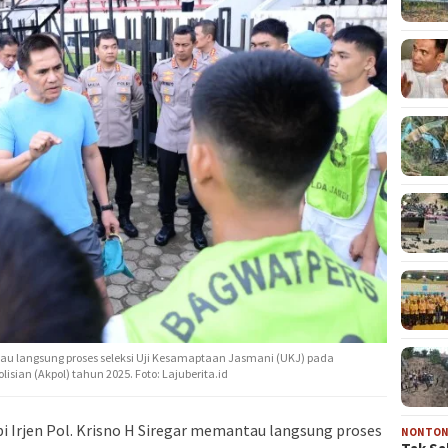
ntau langsung proses seleksi Uji Kesamaptaan Jasmani (UKJ) pada
sian (Akpol) tahun 2025. Foto: Lajuberita.id
 Irjen Pol. Krisno H Siregar memantau langsung proses
NONTO