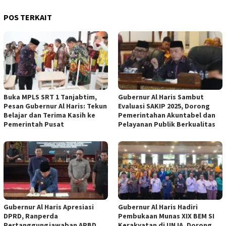
POS TERKAIT
Buka MPLS SRT 1 Tanjabtim,
Gubernur Al Haris Sambut
Pesan Gubernur Al Haris: Tekun
Evaluasi SAKIP 2025, Dorong
Belajar dan Terima Kasih ke
Pemerintahan Akuntabel dan
Pemerintah Pusat
Pelayanan Publik Berkualitas
Gubernur Al Haris Apresiasi
Gubernur Al Haris Hadiri
DPRD, Ranperda
Pembukaan Munas XIX BEM SI
Pertanggungjawaban APBD
Kerakyatan di UNJA, Dorong