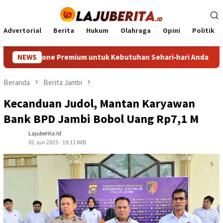
Loncat
ke
konten
Advertorial
Berita
Hukum
Olahraga
Opini
Politik
tphone Premium untuk Kebutuhan Sehari‑hari Anda
NEWS
HP Mi
Beranda
Berita Jambi
Kecanduan Judol, Mantan Karyawan
Bank BPD Jambi Bobol Uang Rp7,1 M
Lajuberita.id
02 Jun 2025 - 19:11 WIB