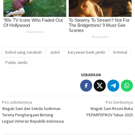
bobol uang nasabah
Judol
karyawan bank jambi
kriminal
Polda Jambi
SEBARKAN
Navigasi
Pos sebelumnya
Pos berikutnya
Wagub Sani dan Sekda Sudirman
Wagub Sani Resmi Buka
pos
Terima Penghargaan Bintang
PEPARPEPROV Tahun 2025
Legiun Veteran Republik Indonesia